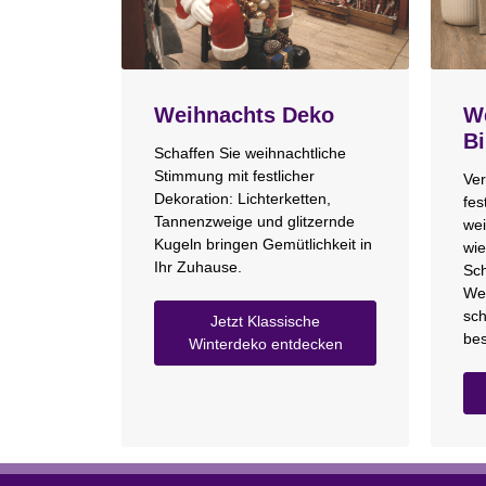
Weihnachts Deko
We
Bi
Schaffen Sie weihnachtliche
Stimmung mit festlicher
Ver
Dekoration: Lichterketten,
fes
Tannenzweige und glitzernde
wei
Kugeln bringen Gemütlichkeit in
wie
Ihr Zuhause.
Sch
We
sch
Jetzt Klassische
bes
Winterdeko entdecken