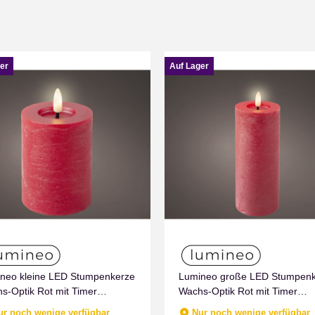
er
Auf Lager
neo kleine LED Stumpenkerze
Lumineo große LED Stumpen
s-Optik Rot mit Timer
Wachs-Optik Rot mit Timer
men Effect für Drinnen
Flammen Effect für Drinnen
ur noch wenige verfügbar
Nur noch wenige verfügbar