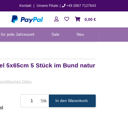
Kontakt
|
Unsere Filiale
|
+49 2867 7127643
0,00 €
für jede Jahreszeit
Sale
Neu
el 5x65cm 5 Stück im Bund natur
unstblumen Deko
Stk
In den Warenkorb
nd