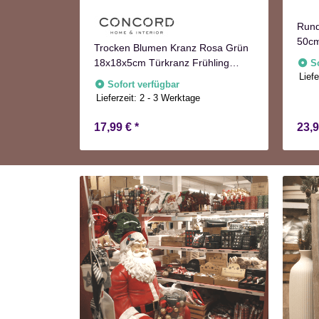
Rund
50c
Türkranz
Trocken Blumen Kranz Rosa Grün
tion
18x18x5cm Türkranz Frühling
S
Liefe
Herbst
Sofort verfügbar
Lieferzeit:
2 - 3 Werktage
17,99 €
*
23,