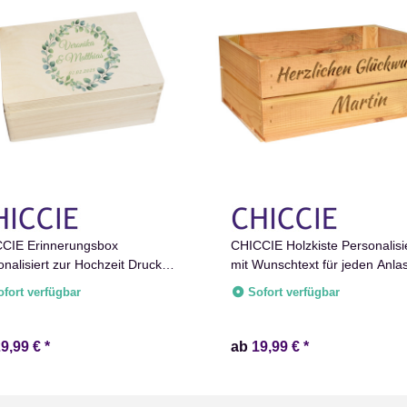
CIE Erinnerungsbox
CHICCIE Holzkiste Personalisi
onalisiert zur Hochzeit Druck
mit Wunschtext für jeden Anlas
ig Eukalyptus Kranz -
Gravierte Erinnerungskiste
ofort verfügbar
Sofort verfügbar
zeitstag Holzkiste für
Geburtstag Hochzeit Abschied
nerungen Erinnerungskiste
Rente Taufe
29,99 €
*
ab
19,99 €
*