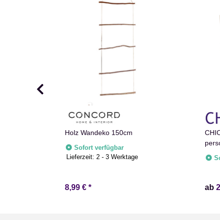
lber 10cm
Holz Wandeko 150cm
CHIC
e
pers
Sofort verfügbar
farb
Lieferzeit:
2 - 3 Werktage
S
Hoch
Erin
8,99 €
*
ab