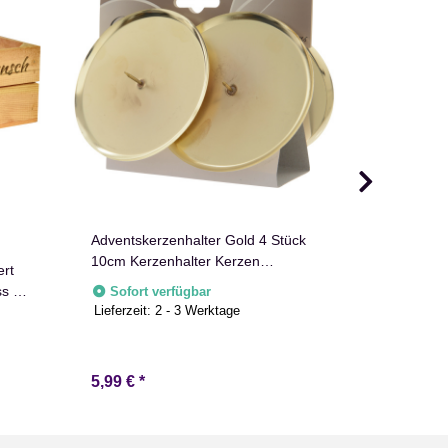
Adventskerzenhalter Gold 4 Stück
Holzbox zur
10cm Kerzenhalter Kerzen
Kranz Rose
ert
Adventskranz
Holztruhe
s -
Sofort verfügbar
Sofort v
Lieferzeit:
2 - 3 Werktage
5,99 €
*
ab
24,99 