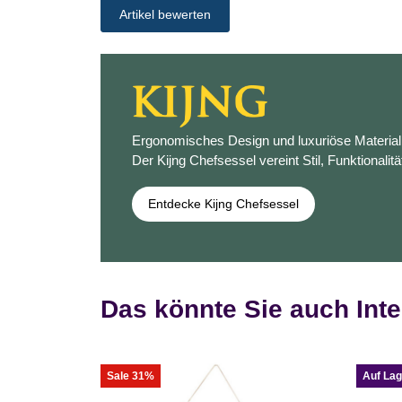
Artikel bewerten
Ergonomisches Design und luxuriöse Materiali
Der Kijng Chefsessel vereint Stil, Funktionalitä
Entdecke Kijng Chefsessel
Das könnte Sie auch Inte
Sale 31%
Auf Lag