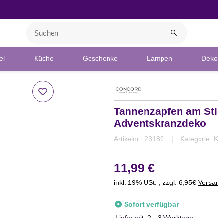
el
Küche
Geschenke
Lampen
Deko 
Tannenzapfen am Sti
Adventskranzdeko
Artikelnr.:
23189
Kategorie:
K
11,99 €
inkl. 19% USt. , zzgl. 6,95€
Versa
Sofort verfügbar
Lieferzeit:
2 - 3 Werktage