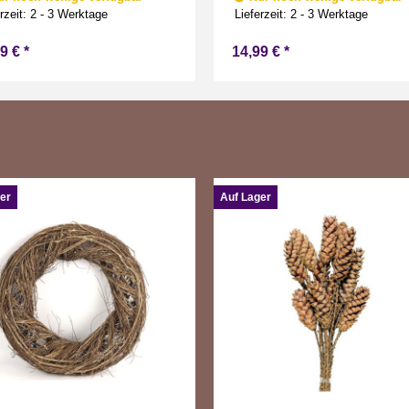
weiß 11 cm hoch
Warmweiß 19 cm hoch
rzeit:
2 - 3 Werktage
Lieferzeit:
2 - 3 Werktage
99 €
*
14,99 €
*
er
Auf Lager