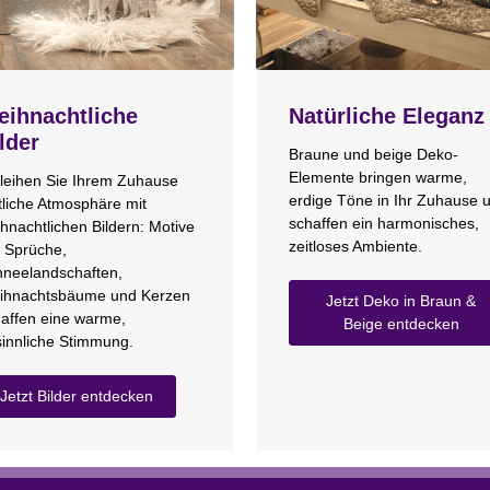
ihnachtliche
Natürliche Eleganz
lder
Braune und beige Deko-
Elemente bringen warme,
leihen Sie Ihrem Zuhause
erdige Töne in Ihr Zuhause 
tliche Atmosphäre mit
schaffen ein harmonisches,
hnachtlichen Bildern: Motive
zeitloses Ambiente.
 Sprüche,
neelandschaften,
ihnachtsbäume und Kerzen
Jetzt Deko in Braun &
affen eine warme,
Beige entdecken
innliche Stimmung.
Jetzt Bilder entdecken