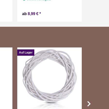
Zeitschaltuhr Flacker Technik Timer
Batterie betrieben
ab
8,99 €
*
6,49 €
*
Auf Lager
Auf Lager