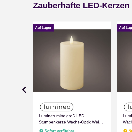
Zauberhafte LED-Kerzen
Auf Lager
Auf Lag
Lumineo mittelgroß LED
Lumi
e
Stumpenkerze Wachs-Optik Weiß
Wach
mit Timer Flammen Effect für
Flam
Sofort verfügbar
N