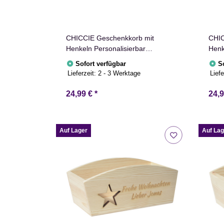
CHICCIE Geschenkkorb mit
CHIC
Henkeln Personalisierbar
Henk
Wunschtext mit Ringen
Wuns
Sofort verfügbar
S
35x11x13cm Präsentkorb Holz
Präs
Lieferzeit:
2 - 3 Werktage
Liefe
Geschenkidee Holzkiste Hochzeit
Holz
Verlobung Personalisierung
Pers
24,99 €
*
24,
Auf Lager
Auf Lag