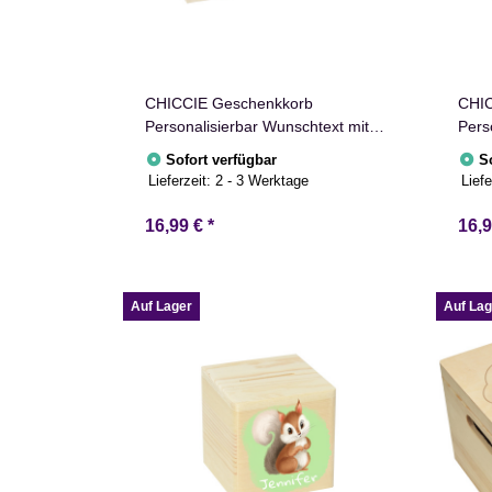
CHICCIE Geschenkkorb
CHIC
Personalisierbar Wunschtext mit
Pers
Ringen 24x13x8cm Abgerundet
Zahl
Sofort verfügbar
S
Präsentkorb Holz Geschenkidee
Präs
Lieferzeit:
2 - 3 Werktage
Liefe
Holzkiste Hochzeit Verlobung
Holz
Personalisierung
Pers
16,99 €
*
16,
Auf Lager
Auf Lag