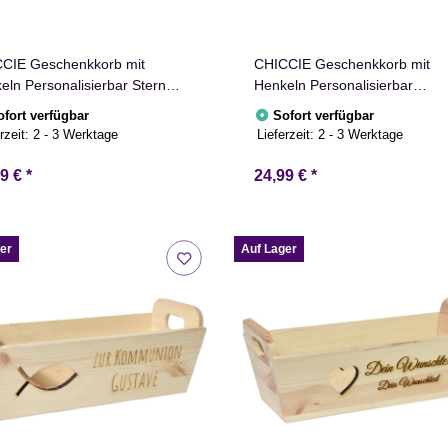
CIE Geschenkkorb mit
CHICCIE Geschenkkorb mit
eln Personalisierbar Stern
Henkeln Personalisierbar
chtext 35x11x13cm
Sternschnuppe Wunschtext
ofort verfügbar
Sofort verfügbar
entkorb Holz Geschenkidee
35x11x13cm Präsentkorb Holz
rzeit:
2 - 3 Werktage
Lieferzeit:
2 - 3 Werktage
kiste Weihnachten
Geschenkidee Holzkiste
nachtsstern Adventskalender
Weihnachten Weihnachtsstern
99 €
*
24,99 €
*
laus
Adventskalender Nikolaus
er
Auf Lager