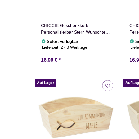
CHICCIE Geschenkkorb
CHIC
Personalisierbar Stern Wunschtext
Pers
24x13x8cm Abgerundet
Wuns
Sofort verfügbar
S
Präsentkorb Holz Geschenkidee
Abge
Lieferzeit:
2 - 3 Werktage
Liefe
Holzkiste Weihnachten
Gesc
Weihnachtsstern Adventskalender
Weih
16,99 €
*
16,
Adve
Auf Lager
Auf Lag