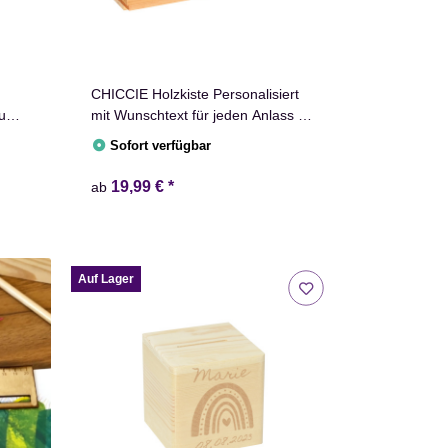
CHICCIE Holzkiste Personalisiert
zum
mit Wunschtext für jeden Anlass -
undet
Gravierte Erinnerungskiste
Sofort verfügbar
ee
Geburtstag Hochzeit Abschied
Rente Taufe
19,99 €
*
ab
Auf Lager