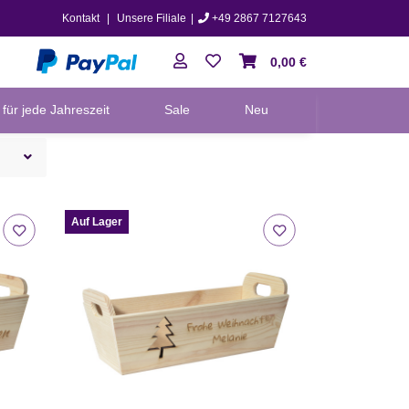
Kontakt
|
Unsere Filiale
|
+49 2867 7127643
0,00 €
für jede Jahreszeit
Sale
Neu
Auf Lager