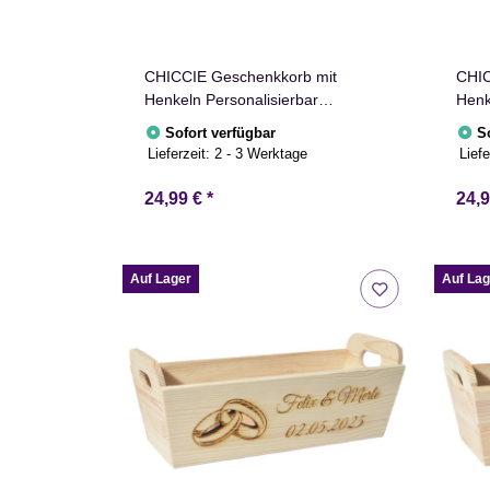
CHICCIE Geschenkkorb mit
CHIC
Henkeln Personalisierbar
Henk
Wunschtext 35x11x13cm
Wuns
Sofort verfügbar
S
Präsentkorb Holz Geschenkidee
Präs
Lieferzeit:
2 - 3 Werktage
Liefe
Holzkiste Hochzeit Geburtstag
Holz
Ruhestand Personalisierung
Konf
24,99 €
*
24,
Auf Lager
Auf Lag