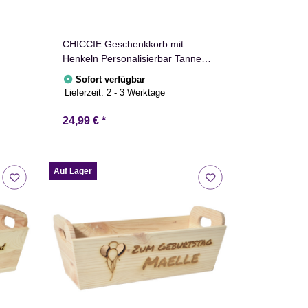
CHICCIE Geschenkkorb mit
Henkeln Personalisierbar Tanne
Wunschtext 35x11x13cm
Sofort verfügbar
Präsentkorb Holz Geschenkidee
Lieferzeit:
2 - 3 Werktage
Holzkiste Weihnachten
Weihnachtsstern Adventskalender
24,99 €
*
Nikolaus
Auf Lager