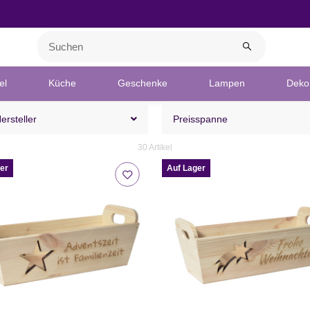
el
Küche
Geschenke
Lampen
Deko 
Hersteller
Preisspanne
30 Artikel
er
Auf Lager