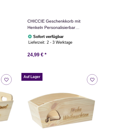
CHICCIE Geschenkkorb mit
Henkeln Personalisierbar
3cm
Wunschtext mit Luftballons
Sofort verfügbar
ee
35x11x13cm Präsentkorb Holz
Lieferzeit:
2 - 3 Werktage
Geschenkidee Holzkiste
Geburtstag Glückwunsch
24,99 €
*
Personalisierung
Auf Lager