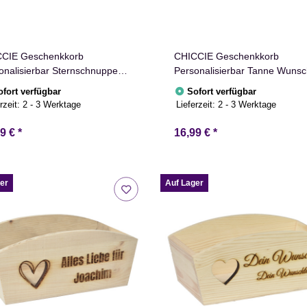
CIE Geschenkkorb
CHICCIE Geschenkkorb
onalisierbar Sternschnuppe
Personalisierbar Tanne Wunsc
chtext 24x13x8cm
24x13x8cm Abgerundet
ofort verfügbar
Sofort verfügbar
rundet Präsentkorb Holz
Präsentkorb Holz Geschenkid
rzeit:
2 - 3 Werktage
Lieferzeit:
2 - 3 Werktage
henkidee Holzkiste
Holzkiste Weihnachten
nachten Weihnachtsstern
Weihnachtsbaum Adventskale
99 €
*
16,99 €
*
ntskalender
er
Auf Lager