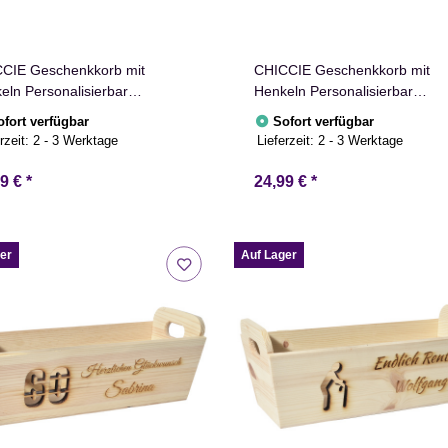
CIE Geschenkkorb mit
CHICCIE Geschenkkorb mit
eln Personalisierbar
Henkeln Personalisierbar
chtext mit Fisch 35x11x13cm
Wunschtext mit Herz 35x11x1
ofort verfügbar
Sofort verfügbar
entkorb Holz Geschenkidee
Präsentkorb Holz Geschenkid
rzeit:
2 - 3 Werktage
Lieferzeit:
2 - 3 Werktage
kiste Taufe Kommunion
Holzkiste Hochzeit Geburtstag
irmation
Ruhestand Personalisierung
99 €
*
24,99 €
*
er
Auf Lager