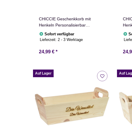
CHICCIE Geschenkkorb mit
CHIC
Henkeln Personalisierbar
Henk
Nikolausmütze Wunschtext
Wuns
Sofort verfügbar
S
35x11x13cm Präsentkorb Holz
Präs
Lieferzeit:
2 - 3 Werktage
Liefe
Geschenkidee Holzkiste
Holz
Weihnachten Weihnachtsstern
Weih
24,99 €
*
24,
Adventskalender Nikolaus
Niko
Auf Lager
Auf Lag