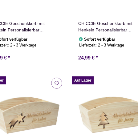
CIE Geschenkkorb mit
CHICCIE Geschenkkorb mit
eln Personalisierbar
Henkeln Personalisierbar
chtext mit Zahl 35x11x13cm
Wunschtext zum Ruhestand
ofort verfügbar
Sofort verfügbar
entkorb Holz Geschenkidee
35x11x13cm Präsentkorb Holz
rzeit:
2 - 3 Werktage
Lieferzeit:
2 - 3 Werktage
kiste Geburtstag Jubiläum
Geschenkidee Holzkiste
onalisierung
Geburtstag Personalisierung
99 €
*
24,99 €
*
er
Auf Lager