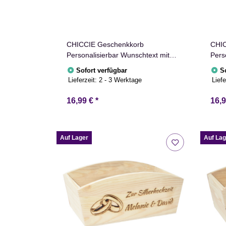
CHICCIE Geschenkkorb
CHIC
Personalisierbar Wunschtext mit
Pers
Fisch 24x13x8cm Abgerundet
Herz
Sofort verfügbar
S
Präsentkorb Holz Geschenkidee
Präs
Lieferzeit:
2 - 3 Werktage
Liefe
Holzkiste Taufe Kommunion
Holz
Konfirmation
Ruhe
16,99 €
*
16,
Auf Lager
Auf Lag