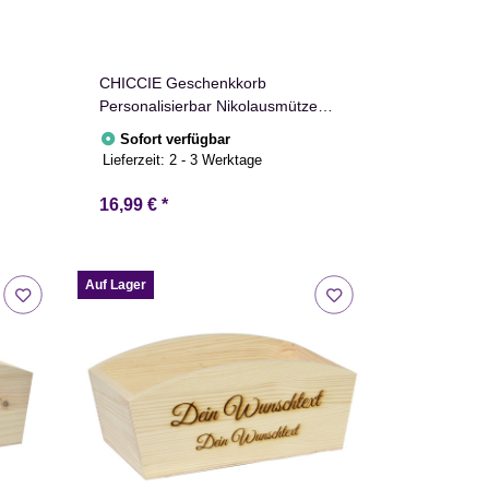
CHICCIE Geschenkkorb
Personalisierbar Nikolausmütze
Wunschtext 24x13x8cm
Sofort verfügbar
Abgerundet Präsentkorb Holz
Lieferzeit:
2 - 3 Werktage
Geschenkidee Holzkiste
Weihnachten Nikolaus
16,99 €
*
Adventskalender
Auf Lager