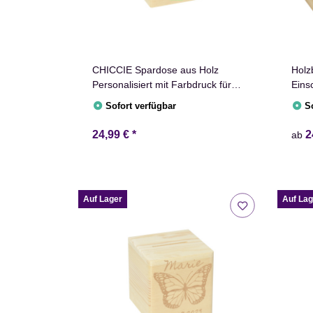
CHICCIE Spardose aus Holz
Holz
Personalisiert mit Farbdruck für
Eins
Kinder 10x10cm Kinderspardose
Erin
Sofort verfügbar
S
Geburt Taufe Geschenkidee
Geldgeschenk
24,99 €
*
2
ab
Auf Lager
Auf Lag