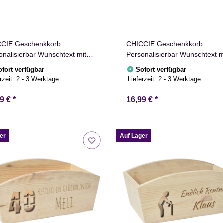
CIE Geschenkkorb
CHICCIE Geschenkkorb
onalisierbar Wunschtext mit
Personalisierbar Wunschtext m
 24x13x8cm Abgerundet
Herz 24x13x8cm Abgerundet
ofort verfügbar
Sofort verfügbar
entkorb Holz Geschenkidee
Präsentkorb Holz Geschenkid
rzeit:
2 - 3 Werktage
Lieferzeit:
2 - 3 Werktage
kiste Hochzeit Geburtstag
Holzkiste Hochzeit Geburtstag
stand Personalisierung
Ruhestand Personalisierung
99 €
*
16,99 €
*
er
Auf Lager