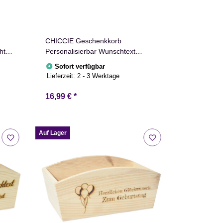
CHICCIE Geschenkkorb
htext
Personalisierbar Wunschtext
24x13x8cm Abgerundet
Sofort verfügbar
ee
Präsentkorb Holz Geschenkidee
Lieferzeit:
2 - 3 Werktage
Holzkiste Hochzeit Geburtstag
nder
Ruhestand Personalisierung
16,99 €
*
Auf Lager