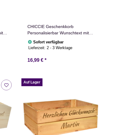
CHICCIE Geschenkkorb
it
Personalisierbar Wunschtext mit
Luftballons 24x13x8cm Abgerundet
Sofort verfügbar
ee
Präsentkorb Holz Geschenkidee
Lieferzeit:
2 - 3 Werktage
Holzkiste Geburtstag Abschied
Personalisierung
16,99 €
*
Auf Lager