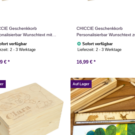
CIE Geschenkkorb
CHICCIE Geschenkkorb
onalisierbar Wunschtext mit
Personalisierbar Wunschtext 
 24x13x8cm Abgerundet
Ruhestand 24x13x8cm Abger
ofort verfügbar
Sofort verfügbar
entkorb Holz Geschenkidee
Präsentkorb Holz Geschenkid
rzeit:
2 - 3 Werktage
Lieferzeit:
2 - 3 Werktage
kiste Runder Geburtstag
Holzkiste Rente Abschied
onalisierung
Personalisierung
99 €
*
16,99 €
*
er
Auf Lager