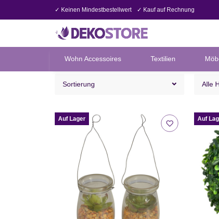
✓ Keinen Mindestbestellwert
✓ Kauf auf Rechnung
Wohn Accessoires
Textilien
Möb
Sortierung
Alle 
Auf Lager
Auf Lag