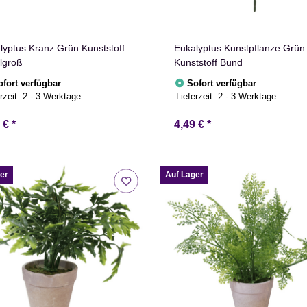
lyptus Kranz Grün Kunststoff
Eukalyptus Kunstpflanze Grün
elgroß
Kunststoff Bund
ofort verfügbar
Sofort verfügbar
rzeit:
2 - 3 Werktage
Lieferzeit:
2 - 3 Werktage
9 €
*
4,49 €
*
er
Auf Lager