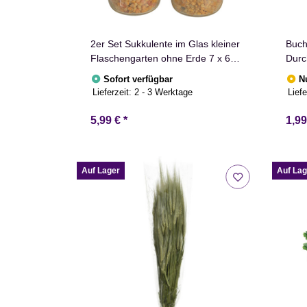
2er Set Sukkulente im Glas kleiner
Buch
Flaschengarten ohne Erde 7 x 6
Durc
cm
Grü
Sofort verfügbar
N
Lieferzeit:
2 - 3 Werktage
Liefe
5,99 €
*
1,9
Auf Lager
Auf Lag