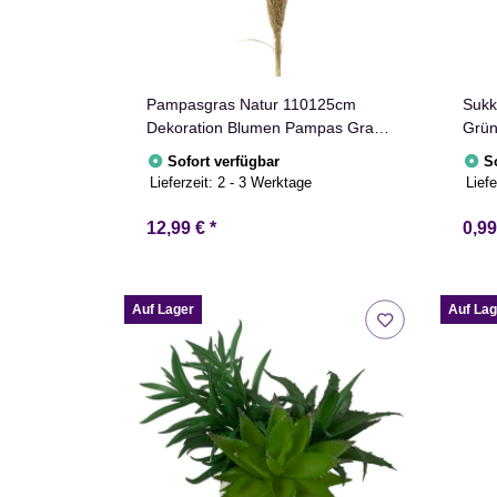
Pampasgras Natur 110125cm
Sukk
Dekoration Blumen Pampas Gras
Grü
Deko
Sofort verfügbar
S
Lieferzeit:
2 - 3 Werktage
Liefe
12,99 €
*
0,9
Auf Lager
Auf Lag