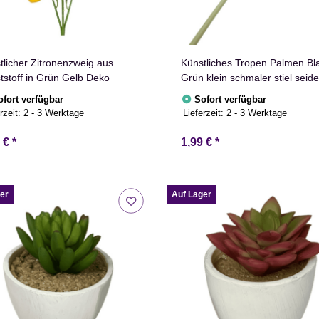
tlicher Zitronenzweig aus
Künstliches Tropen Palmen Bla
tstoff in Grün Gelb Deko
Grün klein schmaler stiel seid
Philodendronblatt
ofort verfügbar
Sofort verfügbar
rzeit:
2 - 3 Werktage
Lieferzeit:
2 - 3 Werktage
9 €
*
1,99 €
*
er
Auf Lager