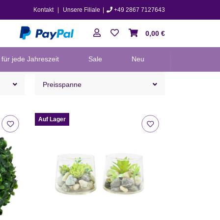
Kontakt
|
Unsere Filiale
|
+49 2867 7127643
0,00 €
für jede Jahreszeit
Sale
Neu
Preisspanne
Auf Lager