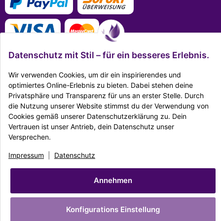
Datenschutz mit Stil – für ein besseres Erlebnis.
Wir verwenden Cookies, um dir ein inspirierendes und
optimiertes Online-Erlebnis zu bieten. Dabei stehen deine
Mehr Infos zu den Zahlungsarten
Privatsphäre und Transparenz für uns an erster Stelle. Durch
die Nutzung unserer Website stimmst du der Verwendung von
Ausgezeichnet Zertifiziert
Cookies gemäß unserer Datenschutzerklärung zu. Dein
Vertrauen ist unser Antrieb, dein Datenschutz unser
Twitter
Facebook
Reddit
EMail
Versprechen.
Impressum
|
Datenschutz
|
AGB
|
Widerrufsrecht
|
Sitemap
|
Karriere
|
Impressum
|
Datenschutz
Unternehmen
|
Batteriegesetz
© Copyright Dekostore.eu
Annehmen
* Alle Preise inkl. gesetzlicher USt., zzgl.
Versand
Made with ♥ with
easyTemplate360
Konfigurations Einstellung
Powered by
JTL-Shop