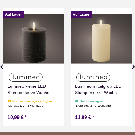
Auf Lager
Auf Lager
Lumineo kleine LED
Lumineo mittelgroß LED
Stumpenkerze Wachs-
Stumpenkerze Wachs-
Optik Grau mit Timer
Optik Weiß mit Timer
Nur noch wenige verfügbar
Sofort verfügbar
Flammen Effect für
Flammen Effect für
Lieferzeit:
2 - 3 Werktage
Lieferzeit:
2 - 3 Werktage
Drinnen Warmweiß 11 cm
Drinnen Warmweiß 15 cm
10,99 €
*
11,99 €
*
hoch
hoch