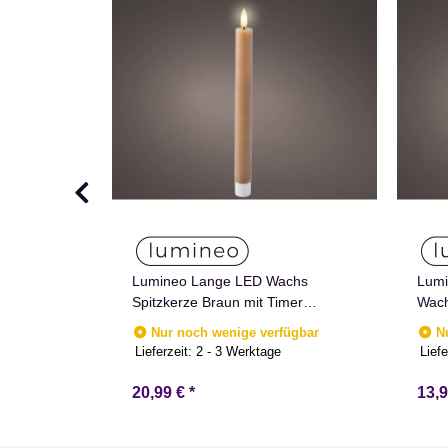
D
Lumineo Lange LED Wachs
Lumi
tik Braun
Spitzkerze Braun mit Timer
Wach
t für
Flammen Effect für Drinnen
Flam
Nur noch wenige verfügbar
N
cm hoch
Warmweiß 25 cm hoch
Warm
e
Lieferzeit:
2 - 3 Werktage
Liefe
20,99 €
*
13,