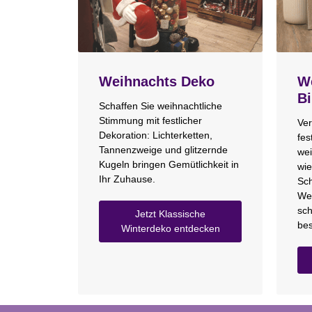
Weihnachts Deko
We
Bi
Schaffen Sie weihnachtliche
Stimmung mit festlicher
Ver
Dekoration: Lichterketten,
fes
Tannenzweige und glitzernde
wei
Kugeln bringen Gemütlichkeit in
wie
Ihr Zuhause.
Sch
We
sch
Jetzt Klassische
bes
Winterdeko entdecken