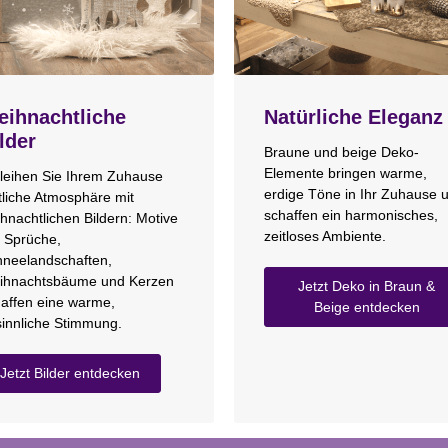
ihnachtliche
Natürliche Eleganz
lder
Braune und beige Deko-
Elemente bringen warme,
leihen Sie Ihrem Zuhause
erdige Töne in Ihr Zuhause 
tliche Atmosphäre mit
schaffen ein harmonisches,
hnachtlichen Bildern: Motive
zeitloses Ambiente.
 Sprüche,
neelandschaften,
ihnachtsbäume und Kerzen
Jetzt Deko in Braun &
affen eine warme,
Beige entdecken
innliche Stimmung.
Jetzt Bilder entdecken