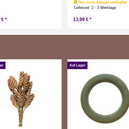
Nur noch wenige verfügbar
Warmweiß 19 cm hoch
Lieferzeit:
2 - 3 Werktage
9 €
*
13,99 €
*
er
Auf Lager