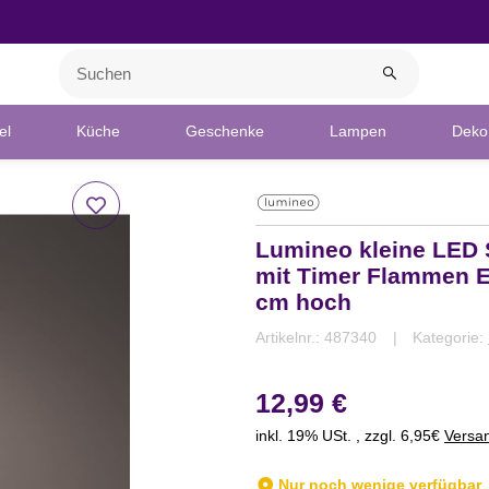
el
Küche
Geschenke
Lampen
Deko 
Lumineo kleine LED
mit Timer Flammen E
cm hoch
Artikelnr.:
487340
Kategorie:
12,99 €
inkl. 19% USt. , zzgl. 6,95€
Versa
Nur noch wenige verfügbar