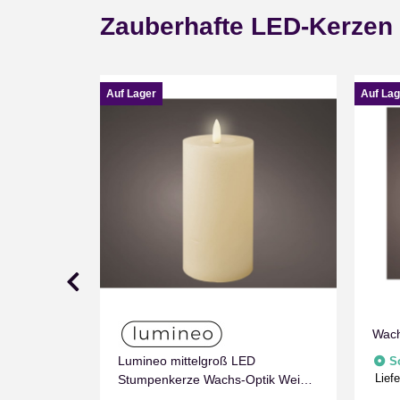
Zauberhafte LED-Kerzen
Auf Lager
Auf Lag
Wach
Lumineo mittelgroß LED
S
Liefe
Grau
Stumpenkerze Wachs-Optik Weiß
 mit
mit Timer Flammen Effect für