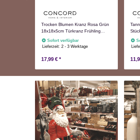
Trocken Blumen Kranz Rosa Grün
Tann
18x18x5cm Türkranz Frühling
Stüc
fügbar
Herbst
Adve
Sofort verfügbar
S
Lieferzeit:
2 - 3 Werktage
Liefe
17,99 €
*
11,