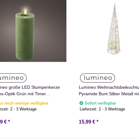
neo große LED Stumpenkerze
Lumineo Weihnachtsbeleucht
s-Optik Grün mit Timer
Pyramide Bunt Silber Metall mi
men Effect für Drinnen
Timer 40 cm
ur noch wenige verfügbar
Sofort verfügbar
weiß 19 cm hoch
rzeit:
2 - 3 Werktage
Lieferzeit:
2 - 3 Werktage
99 €
*
15,99 €
*