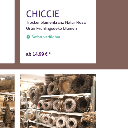
Trockenblumenkranz Natur Rosa
Kranz grau
Grün Frühlingsdeko Blumen
Dekoration
Sofort verfügbar
Sofort v
ab
14,99 €
*
ab
13,99 