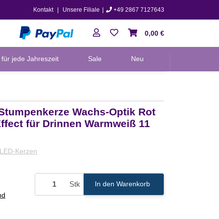
Kontakt
|
Unsere Filiale
|
+49 2867 7127643
0,00 €
für jede Jahreszeit
Sale
Neu
 Stumpenkerze Wachs-Optik Rot
ffect für Drinnen Warmweiß 11
LED-Kerzen
Stk
In den Warenkorb
nd