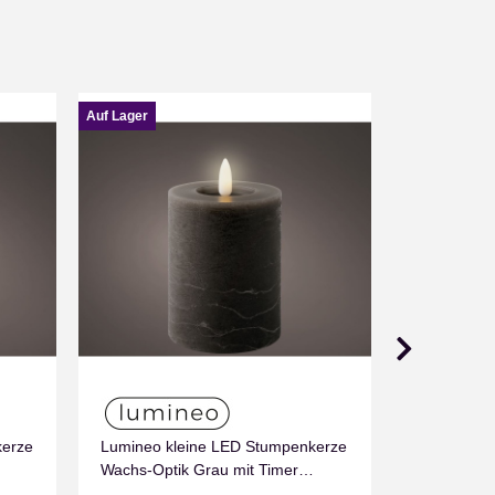
Auf Lager
Auf Lager
kerze
Lumineo kleine LED Stumpenkerze
Lumineo kl
Wachs-Optik Grau mit Timer
Wachs-Opti
Flammen Effect für Drinnen
Flammen Ef