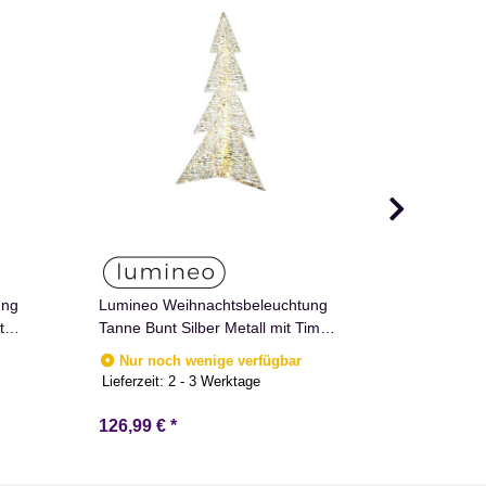
ung
Lumineo Weihnachtsbeleuchtung
LED Beleu
t
Tanne Bunt Silber Metall mit Timer
Weihnacht
1,5 m hoch
Lichterkett
Nur noch wenige verfügbar
Nur noc
Lieferzeit:
2 - 3 Werktage
126,99 €
*
ab
36,99 