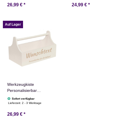
26,99 €
*
24,99 €
*
Auf Lager
Werkzeugkiste
Personalisierbar
34x18x21cm Weiß
Sofort verfügbar
Holzkiste Aufbewahrung
Lieferzeit:
2 - 3 Werktage
26,99 €
*