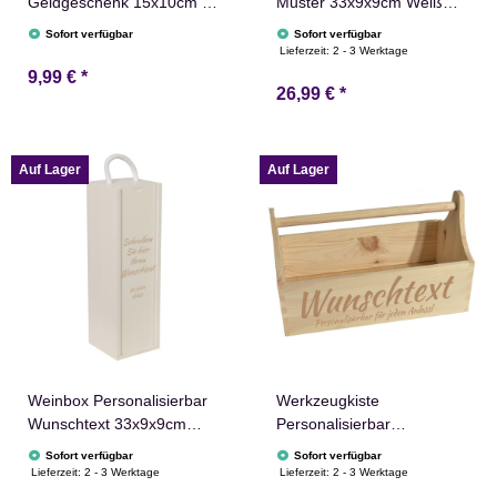
Geldgeschenk 15x10cm zu
Muster 33x9x9cm Weiß
unterschiedlichen Anlässen
Weinkiste Geschenkbox
Sofort verfügbar
Sofort verfügbar
- Holzkarte Geschenkidee
Lieferzeit:
2 - 3 Werktage
Hochzeits Geburtstag
9,99 €
*
26,99 €
*
Ruhestand Taufe
Konfirmation
Auf Lager
Auf Lager
Weinbox Personalisierbar
Werkzeugkiste
Wunschtext 33x9x9cm
Personalisierbar
Weiß Weinkiste Geschenk
34x18x21cm Natur
Sofort verfügbar
Sofort verfügbar
Holzkiste Aufbewahrung
Lieferzeit:
2 - 3 Werktage
Lieferzeit:
2 - 3 Werktage