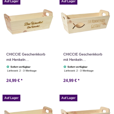
Adventskalender Nikolaus
Adventskalender Nikolaus
Auf Lager
Auf Lager
CHICCIE Geschenkkorb
CHICCIE Geschenkkorb
mit Henkeln
mit Henkeln
Personalisierbar
Personalisierbar
Sofort verfügbar
Sofort verfügbar
Wunschtext 35x11x13cm
Wunschtext mit Fisch
Lieferzeit:
2 - 3 Werktage
Lieferzeit:
2 - 3 Werktage
Präsentkorb Holz
35x11x13cm Präsentkorb
24,99 €
*
24,99 €
*
Geschenkidee Holzkiste
Holz Geschenkidee
Hochzeit Geburtstag
Holzkiste Taufe
Ruhestand
Kommunion Konfirmation
Personalisierung
Auf Lager
Auf Lager