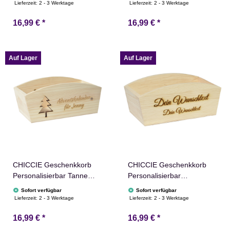
Abgerundet Präsentkorb
24x13x8cm Abgerundet
Lieferzeit:
2 - 3 Werktage
Lieferzeit:
2 - 3 Werktage
Holz Geschenkidee
Präsentkorb Holz
16,99 €
*
16,99 €
*
Holzkiste Weihnachten
Geschenkidee Holzkiste
Weihnachtsstern
Weihnachten
Adventskalender
Weihnachtsstern
Adventskalender
Auf Lager
Auf Lager
CHICCIE Geschenkkorb
CHICCIE Geschenkkorb
Personalisierbar Tanne
Personalisierbar
Wunschtext 24x13x8cm
Wunschtext 24x13x8cm
Sofort verfügbar
Sofort verfügbar
Abgerundet Präsentkorb
Abgerundet Präsentkorb
Lieferzeit:
2 - 3 Werktage
Lieferzeit:
2 - 3 Werktage
Holz Geschenkidee
Holz Geschenkidee
16,99 €
*
16,99 €
*
Holzkiste Weihnachten
Holzkiste Hochzeit
Weihnachtsbaum
Geburtstag Ruhestand