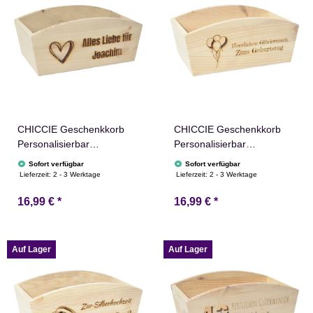
CHICCIE Geschenkkorb
CHICCIE Geschenkkorb
Personalisierbar
Personalisierbar
Wunschtext mit Herz
Wunschtext mit Luftballons
Sofort verfügbar
Sofort verfügbar
24x13x8cm Abgerundet
24x13x8cm Abgerundet
Lieferzeit:
2 - 3 Werktage
Lieferzeit:
2 - 3 Werktage
Präsentkorb Holz
Präsentkorb Holz
16,99 €
*
16,99 €
*
Geschenkidee Holzkiste
Geschenkidee Holzkiste
Hochzeit Geburtstag
Geburtstag Abschied
Ruhestand
Personalisierung
Personalisierung
Auf Lager
Auf Lager