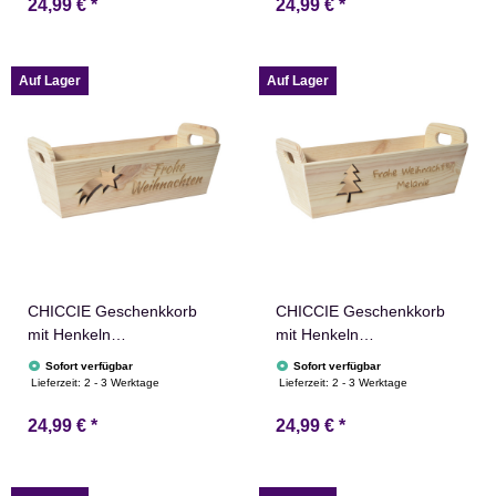
24,99 €
*
24,99 €
*
Holz Geschenkidee
Geschenkidee Holzkiste
Holzkiste Weihnachten
Weihnachten
Weihnachtsstern
Weihnachtsstern
Adventskalender Nikolaus
Adventskalender Nikolaus
Auf Lager
Auf Lager
CHICCIE Geschenkkorb
CHICCIE Geschenkkorb
mit Henkeln
mit Henkeln
Personalisierbar
Personalisierbar Tanne
Sofort verfügbar
Sofort verfügbar
Sternschnuppe Wunschtext
Wunschtext 35x11x13cm
Lieferzeit:
2 - 3 Werktage
Lieferzeit:
2 - 3 Werktage
35x11x13cm Präsentkorb
Präsentkorb Holz
24,99 €
*
24,99 €
*
Holz Geschenkidee
Geschenkidee Holzkiste
Holzkiste Weihnachten
Weihnachten
Weihnachtsstern
Weihnachtsstern