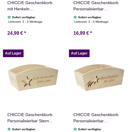
CHICCIE Geschenkkorb
CHICCIE Geschenkkorb
mit Henkeln
Personalisierbar
Personalisierbar
Nikolausmütze Wunschtext
Sofort verfügbar
Sofort verfügbar
Wunschtext zum
24x13x8cm Abgerundet
Lieferzeit:
2 - 3 Werktage
Lieferzeit:
2 - 3 Werktage
Ruhestand 35x11x13cm
Präsentkorb Holz
24,99 €
*
16,99 €
*
Präsentkorb Holz
Geschenkidee Holzkiste
Geschenkidee Holzkiste
Weihnachten Nikolaus
Geburtstag
Adventskalender
Personalisierung
Auf Lager
Auf Lager
CHICCIE Geschenkkorb
CHICCIE Geschenkkorb
Personalisierbar Stern
Personalisierbar
Wunschtext 24x13x8cm
Sternschnuppe Wunschtext
Sofort verfügbar
Sofort verfügbar