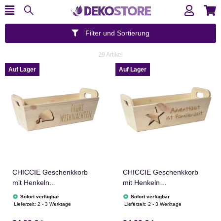
Filter und Sortierung
29 Artikel
Auf Lager
Auf Lager
CHICCIE Geschenkkorb
CHICCIE Geschenkkorb
mit Henkeln
mit Henkeln
Personalisierbar
Personalisierbar Stern
Sofort verfügbar
Sofort verfügbar
Nikolausmütze Wunschtext
Wunschtext 35x11x13cm
Lieferzeit:
2 - 3 Werktage
Lieferzeit:
2 - 3 Werktage
35x11x13cm Präsentkorb
Präsentkorb Holz