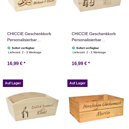
CHICCIE Geschenkkorb
CHICCIE Geschenkkorb
Personalisierbar
Personalisierbar
Wunschtext mit Ringen
Wunschtext mit Zahl
Sofort verfügbar
Sofort verfügbar
24x13x8cm Abgerundet
24x13x8cm Abgerundet
Lieferzeit:
2 - 3 Werktage
Lieferzeit:
2 - 3 Werktage
Präsentkorb Holz
Präsentkorb Holz
16,99 €
*
16,99 €
*
Geschenkidee Holzkiste
Geschenkidee Holzkiste
Hochzeit Verlobung
Runder Geburtstag
Personalisierung
Personalisierung
Auf Lager
Auf Lager