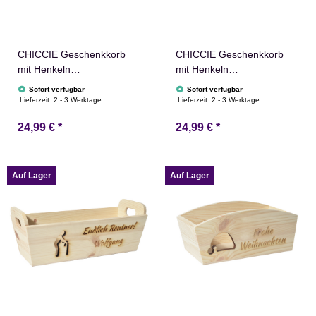
CHICCIE Geschenkkorb
CHICCIE Geschenkkorb
mit Henkeln
mit Henkeln
Personalisierbar
Personalisierbar
Sofort verfügbar
Sofort verfügbar
Wunschtext mit Ringen
Wunschtext mit Zahl
Lieferzeit:
2 - 3 Werktage
Lieferzeit:
2 - 3 Werktage
35x11x13cm Präsentkorb
35x11x13cm Präsentkorb
24,99 €
*
24,99 €
*
Holz Geschenkidee
Holz Geschenkidee
Holzkiste Hochzeit
Holzkiste Geburtstag
Verlobung Personalisierung
Jubiläum Personalisierung
Auf Lager
Auf Lager