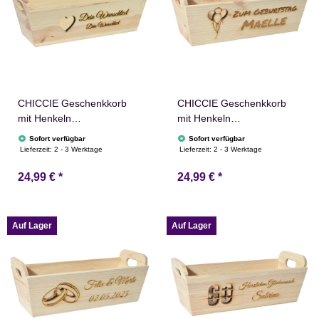
CHICCIE Geschenkkorb
CHICCIE Geschenkkorb
mit Henkeln
mit Henkeln
Personalisierbar
Personalisierbar
Sofort verfügbar
Sofort verfügbar
Wunschtext mit Herz
Wunschtext mit Luftballons
Lieferzeit:
2 - 3 Werktage
Lieferzeit:
2 - 3 Werktage
35x11x13cm Präsentkorb
35x11x13cm Präsentkorb
24,99 €
*
24,99 €
*
Holz Geschenkidee
Holz Geschenkidee
Holzkiste Hochzeit
Holzkiste Geburtstag
Geburtstag Ruhestand
Glückwunsch
Personalisierung
Personalisierung
Auf Lager
Auf Lager