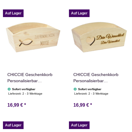
Adventskalender
Personalisierung
Auf Lager
Auf Lager
CHICCIE Geschenkkorb
CHICCIE Geschenkkorb
Personalisierbar
Personalisierbar
Wunschtext mit Fisch
Wunschtext mit Herz
Sofort verfügbar
Sofort verfügbar
24x13x8cm Abgerundet
24x13x8cm Abgerundet
Lieferzeit:
2 - 3 Werktage
Lieferzeit:
2 - 3 Werktage
Präsentkorb Holz
Präsentkorb Holz
16,99 €
*
16,99 €
*
Geschenkidee Holzkiste
Geschenkidee Holzkiste
Taufe Kommunion
Hochzeit Geburtstag
Konfirmation
Ruhestand
Personalisierung
Auf Lager
Auf Lager