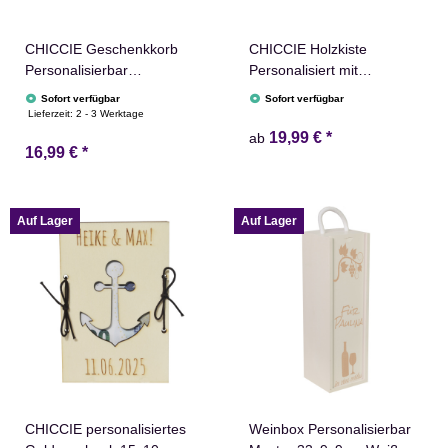
CHICCIE Geschenkkorb
CHICCIE Holzkiste
Personalisierbar
Personalisiert mit
Wunschtext zum
Wunschtext für jeden
Sofort verfügbar
Sofort verfügbar
Ruhestand 24x13x8cm
Anlass - Gravierte
Lieferzeit:
2 - 3 Werktage
Abgerundet Präsentkorb
Erinnerungskiste
19,99 €
*
ab
16,99 €
*
Holz Geschenkidee
Geburtstag Hochzeit
Holzkiste Rente Abschied
Abschied Rente Taufe
Personalisierung
Auf Lager
Auf Lager
CHICCIE personalisiertes
Weinbox Personalisierbar