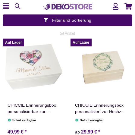
Filter und Sortierung
54 Artikel
Auf Lager
Auf Lager
CHICCIE Erinnerungsbox
CHICCIE Erinnerungsbox
personalisierbar zur
personalisiert zur Hochzeit
Hochzeit & Ehe mit
Druck farbig Eukalyptus
Sofort verfügbar
Sofort verfügbar
farbigem 3D-Druck
Kranz - Hochzeitstag
40x30x23cm Weiß
Holzkiste für Erinnerungen
49,99 €
*
29,99 €
*
ab