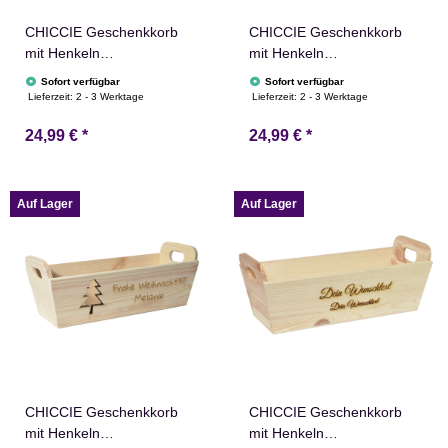
CHICCIE Geschenkkorb
CHICCIE Geschenkkorb
mit Henkeln
mit Henkeln
Personalisierbar Stern
Personalisierbar
Sofort verfügbar
Sofort verfügbar
Wunschtext 35x11x13cm
Sternschnuppe Wunschtext
Lieferzeit:
2 - 3 Werktage
Lieferzeit:
2 - 3 Werktage
Präsentkorb Holz
35x11x13cm Präsentkorb
24,99 €
*
24,99 €
*
Geschenkidee Holzkiste
Holz Geschenkidee
Weihnachten
Holzkiste Weihnachten
Weihnachtsstern
Weihnachtsstern
Adventskalender Nikolaus
Adventskalender Nikolaus
Auf Lager
Auf Lager
CHICCIE Geschenkkorb
CHICCIE Geschenkkorb
mit Henkeln
mit Henkeln