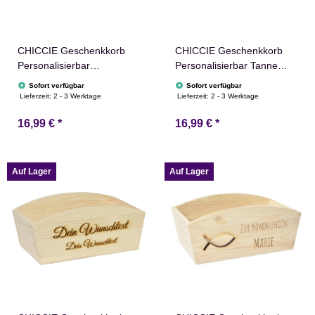
CHICCIE Geschenkkorb
CHICCIE Geschenkkorb
Personalisierbar
Personalisierbar Tanne
Sternschnuppe Wunschtext
Wunschtext 24x13x8cm
Sofort verfügbar
Sofort verfügbar
24x13x8cm Abgerundet
Abgerundet Präsentkorb
Lieferzeit:
2 - 3 Werktage
Lieferzeit:
2 - 3 Werktage
Präsentkorb Holz
Holz Geschenkidee
16,99 €
*
16,99 €
*
Geschenkidee Holzkiste
Holzkiste Weihnachten
Weihnachten
Weihnachtsbaum
Weihnachtsstern
Adventskalender
Adventskalender
Auf Lager
Auf Lager