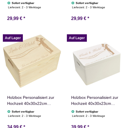
Aufbewahrungsbox Weiß
Aufbewahrungsbox
Sofort verfügbar
Sofort verfügbar
Holztruhe Natur
Lieferzeit:
2 - 3 Werktage
Lieferzeit:
2 - 3 Werktage
29,99 €
*
29,99 €
*
Auf Lager
Auf Lager
Holzbox Personalisiert zur
Holzbox Personalisiert zur
Hochzeit 40x30x22cm
Hochzeit 40x30x23cm
Ausbewahrungsbox
Aufbewahrungsbox Weiß
Sofort verfügbar
Sofort verfügbar
Holztruhe Natur
Lieferzeit:
2 - 3 Werktage
Lieferzeit:
2 - 3 Werktage
34,99 €
*
39,99 €
*