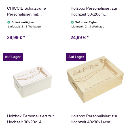
CHICCIE Schatztruhe
Holzbox Personalisiert zur
Personalisiert mit
Hochzeit 30x20cm
Wunschtext Verschluss
Aufbewahrungsbox
Sofort verfügbar
Sofort verfügbar
Natur Holz 26x16x13cm
Holztruhe Natur
Lieferzeit:
2 - 3 Werktage
Lieferzeit:
2 - 3 Werktage
Geschenkidee Holztruhe
29,99 €
*
24,99 €
*
Schatzkiste Schatzbox
Holzbox
Auf Lager
Auf Lager
Holzbox Personalisiert zur
Holzbox Personalisiert zur
Hochzeit 30x20x14
Hochzeit 40x30x14cm