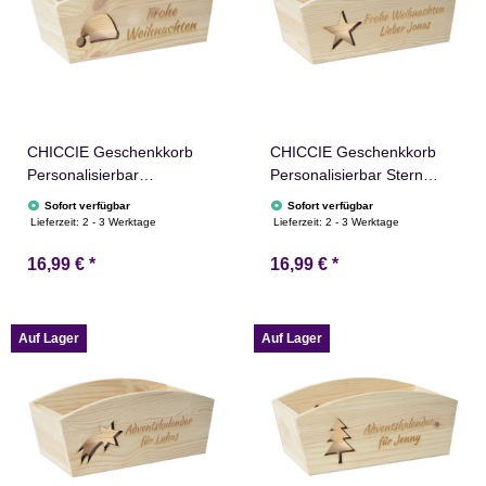
CHICCIE Geschenkkorb
CHICCIE Geschenkkorb
Personalisierbar
Personalisierbar Stern
Nikolausmütze Wunschtext
Wunschtext 24x13x8cm
Sofort verfügbar
Sofort verfügbar
24x13x8cm Abgerundet
Abgerundet Präsentkorb
Lieferzeit:
2 - 3 Werktage
Lieferzeit:
2 - 3 Werktage
Präsentkorb Holz
Holz Geschenkidee
16,99 €
*
16,99 €
*
Geschenkidee Holzkiste
Holzkiste Weihnachten
Weihnachten Nikolaus
Weihnachtsstern
Adventskalender
Adventskalender
Auf Lager
Auf Lager