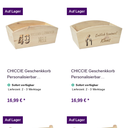
Personalisierung
Personalisierung
Auf Lager
Auf Lager
CHICCIE Geschenkkorb
CHICCIE Geschenkkorb
Personalisierbar
Personalisierbar
Wunschtext mit Zahl
Wunschtext zum
Sofort verfügbar
Sofort verfügbar
24x13x8cm Abgerundet
Ruhestand 24x13x8cm
Lieferzeit:
2 - 3 Werktage
Lieferzeit:
2 - 3 Werktage
Präsentkorb Holz
Abgerundet Präsentkorb
16,99 €
*
16,99 €
*
Geschenkidee Holzkiste
Holz Geschenkidee
Runder Geburtstag
Holzkiste Rente Abschied
Personalisierung
Personalisierung
Auf Lager
Auf Lager