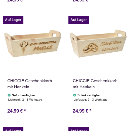
Holz Geschenkidee
Holz Geschenkidee
Holzkiste Taufe
Holzkiste Hochzeit
Kommunion Konfirmation
Geburtstag Ruhestand
Personalisierung
Auf Lager
Auf Lager
CHICCIE Geschenkkorb
CHICCIE Geschenkkorb
mit Henkeln
mit Henkeln
Personalisierbar
Personalisierbar
Sofort verfügbar
Sofort verfügbar
Wunschtext mit Luftballons
Wunschtext mit Ringen
Lieferzeit:
2 - 3 Werktage
Lieferzeit:
2 - 3 Werktage
35x11x13cm Präsentkorb
35x11x13cm Präsentkorb
24,99 €
*
24,99 €
*
Holz Geschenkidee
Holz Geschenkidee
Holzkiste Geburtstag
Holzkiste Hochzeit
Glückwunsch
Verlobung Personalisierung
Personalisierung