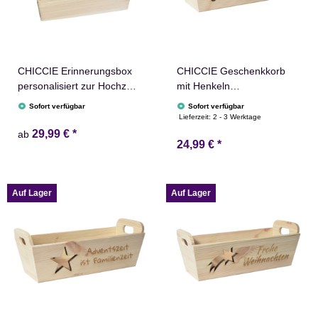
CHICCIE Erinnerungsbox
CHICCIE Geschenkkorb
personalisiert zur Hochzeit
mit Henkeln
mit Druck farbig Kranz
Personalisierbar
Sofort verfügbar
Sofort verfügbar
Blumen Schmetterling
Nikolausmütze Wunschtext
Lieferzeit:
2 - 3 Werktage
Schloss & Schlüssel -
35x11x13cm Präsentkorb
29,99 €
*
ab
24,99 €
*
Hochzeitstag Holzkiste
Holz Geschenkidee
Erinnerungen
Holzkiste Weihnachten
Erinnerungskiste
Weihnachtsstern
Adventskalender Nikolaus
Auf Lager
Auf Lager