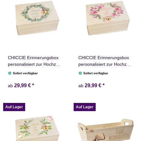
CHICCIE Erinnerungsbox
CHICCIE Erinnerungsbox
personalisiert zur Hochzeit
personalisiert zur Hochzeit
mit Druck farbig Kranz
mit Druck farbig Kranz
Sofort verfügbar
Sofort verfügbar
Blumen Grün Schloss &
Blumen Pink Schloss &
Schlüssel - Hochzeitstag
Schlüssel - Hochzeitstag
29,99 €
*
29,99 €
*
ab
ab
Holzkiste Erinnerungen
Holzkiste Erinnerungen
Erinnerungskiste
Erinnerungskiste
Auf Lager
Auf Lager