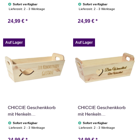
Personalisierbar Tanne
Personalisierbar
Sofort verfügbar
Sofort verfügbar
Wunschtext 35x11x13cm
Wunschtext 35x11x13cm
Lieferzeit:
2 - 3 Werktage
Lieferzeit:
2 - 3 Werktage
Präsentkorb Holz
Präsentkorb Holz
24,99 €
*
24,99 €
*
Geschenkidee Holzkiste
Geschenkidee Holzkiste
Weihnachten
Hochzeit Geburtstag
Weihnachtsstern
Ruhestand
Adventskalender Nikolaus
Personalisierung
Auf Lager
Auf Lager
CHICCIE Geschenkkorb
CHICCIE Geschenkkorb
mit Henkeln
mit Henkeln
Personalisierbar
Personalisierbar
Sofort verfügbar
Sofort verfügbar
Wunschtext mit Fisch
Wunschtext mit Herz
Lieferzeit:
2 - 3 Werktage
Lieferzeit:
2 - 3 Werktage
35x11x13cm Präsentkorb
35x11x13cm Präsentkorb
24,99 €
*
24,99 €
*