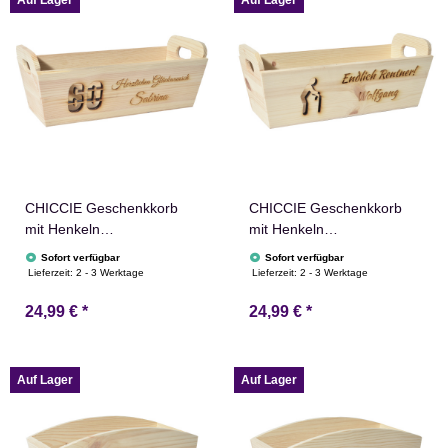
Auf Lager
Auf Lager
CHICCIE Geschenkkorb
CHICCIE Geschenkkorb
mit Henkeln
mit Henkeln
Personalisierbar
Personalisierbar
Sofort verfügbar
Sofort verfügbar
Wunschtext mit Zahl
Wunschtext zum
Lieferzeit:
2 - 3 Werktage
Lieferzeit:
2 - 3 Werktage
35x11x13cm Präsentkorb
Ruhestand 35x11x13cm
24,99 €
*
24,99 €
*
Holz Geschenkidee
Präsentkorb Holz
Holzkiste Geburtstag
Geschenkidee Holzkiste
Jubiläum Personalisierung
Geburtstag
Personalisierung
Auf Lager
Auf Lager