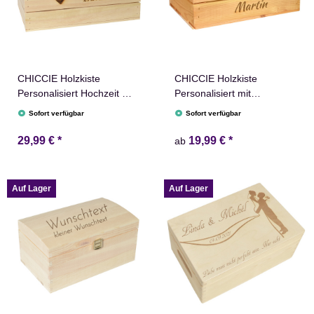
CHICCIE Holzkiste
CHICCIE Holzkiste
Personalisiert Hochzeit mit
Personalisiert mit
Wunschtext 50x40x30cm -
Wunschtext für jeden
Sofort verfügbar
Sofort verfügbar
Gravierte Erinnerungskiste
Anlass - Gravierte
Hochzeitsgeschenk
Erinnerungskiste
29,99 €
*
19,99 €
*
ab
Verlobung
Geburtstag Hochzeit
Abschied Rente Taufe
Auf Lager
Auf Lager