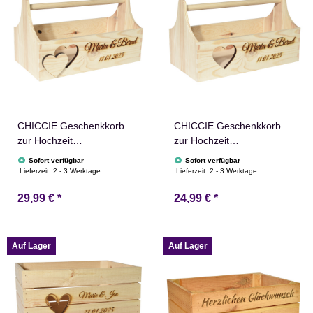
CHICCIE Geschenkkorb
CHICCIE Geschenkkorb
zur Hochzeit
zur Hochzeit
Personalisierbar mit 3D
Personalisierbar mit Herz
Sofort verfügbar
Sofort verfügbar
Herz Namen Datum
Namen Datum
Lieferzeit:
2 - 3 Werktage
Lieferzeit:
2 - 3 Werktage
34x18x20cm - Natur
34x18x20cm - Natur
29,99 €
*
24,99 €
*
Holzkiste Geschenkidee
Holzkiste Geschenkidee
Präsentkorb
Präsentkorb
Hochzeitsgeschenk
Hochzeitsgeschenk
Auf Lager
Auf Lager