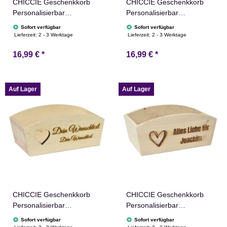
CHICCIE Geschenkkorb
CHICCIE Geschenkkorb
Personalisierbar
Personalisierbar
Wunschtext 24x13x8cm
Wunschtext mit Fisch
Sofort verfügbar
Sofort verfügbar
Abgerundet Präsentkorb
24x13x8cm Abgerundet
Lieferzeit:
2 - 3 Werktage
Lieferzeit:
2 - 3 Werktage
Holz Geschenkidee
Präsentkorb Holz
16,99 €
*
16,99 €
*
Holzkiste Hochzeit
Geschenkidee Holzkiste
Geburtstag Ruhestand
Taufe Kommunion
Personalisierung
Konfirmation
Auf Lager
Auf Lager
CHICCIE Geschenkkorb
CHICCIE Geschenkkorb
Personalisierbar
Personalisierbar
Wunschtext mit Herz
Wunschtext mit Herz
Sofort verfügbar
Sofort verfügbar
24x13x8cm Abgerundet
24x13x8cm Abgerundet