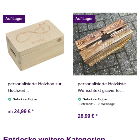
Auf Lager
Auf Lager
personalisierte Holzbox zur
personalisierte Holzkiste
Hochzeit
Wunschtext gravierte
Hochzeitsgeschenk
Erinnerungskiste Geschenk
Sofort verfügbar
Sofort verfügbar
Geschenk Kiste
Lieferzeit:
2 - 3 Werktage
24,99 €
*
ab
28,99 €
*
Entdecke weitere Kategorien