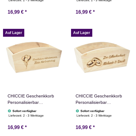
Lieferzeit:
2 - 3 Werktage
Lieferzeit:
2 - 3 Werktage
Präsentkorb Holz
Präsentkorb Holz
16,99 €
*
16,99 €
*
Geschenkidee Holzkiste
Geschenkidee Holzkiste
Hochzeit Geburtstag
Hochzeit Geburtstag
Ruhestand
Ruhestand
Personalisierung
Personalisierung
Auf Lager
Auf Lager
CHICCIE Geschenkkorb
CHICCIE Geschenkkorb
Personalisierbar
Personalisierbar
Wunschtext mit Luftballons
Wunschtext mit Ringen
Sofort verfügbar
Sofort verfügbar
24x13x8cm Abgerundet
24x13x8cm Abgerundet
Lieferzeit:
2 - 3 Werktage
Lieferzeit:
2 - 3 Werktage
Präsentkorb Holz
Präsentkorb Holz
16,99 €
*
16,99 €
*
Geschenkidee Holzkiste
Geschenkidee Holzkiste
Geburtstag Abschied
Hochzeit Verlobung