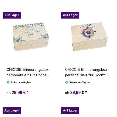
Andenken
Erinnerungskiste
Verlobungsgeschenk
Geschenkidee Brautpaar
Auf Lager
Auf Lager
CHICCIE Erinnerungsbox
CHICCIE Erinnerungsbox
personalisiert zur Hochzeit
personalisiert zur Hochzeit
mit Druck farbig Eukalyptus
mit Druck farbig Kompass
Sofort verfügbar
Sofort verfügbar
Rahmen - Hochzeitstag
Regenbogen Aquarell -
Holzkiste Erinnerungen
Hochzeitstag Holzkiste für
29,99 €
*
29,99 €
*
ab
ab
Erinnerungskiste
schöne Erinnerungen -
Holz-Box Erinnerungskiste
Auf Lager
Auf Lager