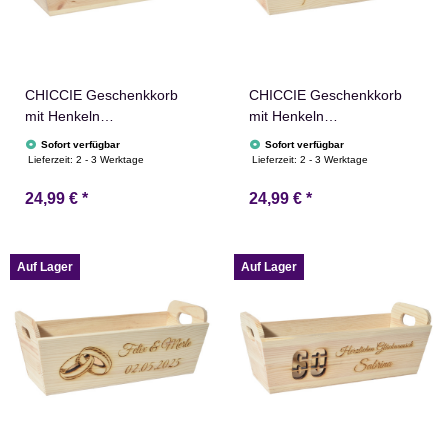
CHICCIE Geschenkkorb
CHICCIE Geschenkkorb
mit Henkeln
mit Henkeln
Personalisierbar
Personalisierbar
Sofort verfügbar
Sofort verfügbar
Wunschtext mit Herz
Wunschtext mit Luftballons
Lieferzeit:
2 - 3 Werktage
Lieferzeit:
2 - 3 Werktage
35x11x13cm Präsentkorb
35x11x13cm Präsentkorb
24,99 €
*
24,99 €
*
Holz Geschenkidee
Holz Geschenkidee
Holzkiste Hochzeit
Holzkiste Geburtstag
Geburtstag Ruhestand
Glückwunsch
Personalisierung
Personalisierung
Auf Lager
Auf Lager