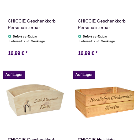
CHICCIE Geschenkkorb
CHICCIE Geschenkkorb
Personalisierbar
Personalisierbar
Wunschtext mit Ringen
Wunschtext mit Zahl
Sofort verfügbar
Sofort verfügbar
24x13x8cm Abgerundet
24x13x8cm Abgerundet
Lieferzeit:
2 - 3 Werktage
Lieferzeit:
2 - 3 Werktage
Präsentkorb Holz
Präsentkorb Holz
16,99 €
*
16,99 €
*
Geschenkidee Holzkiste
Geschenkidee Holzkiste
Hochzeit Verlobung
Runder Geburtstag
Personalisierung
Personalisierung
Auf Lager
Auf Lager
CHICCIE Geschenkkorb
CHICCIE Holzkiste