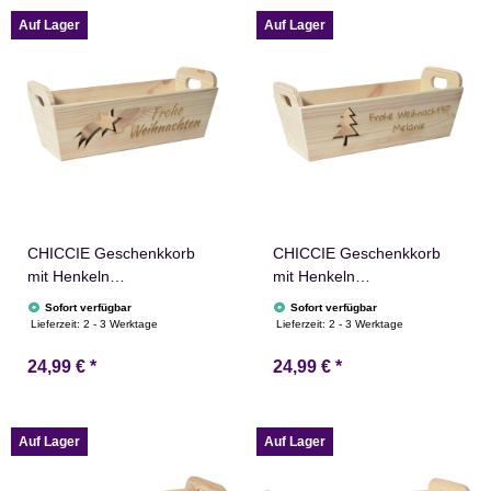
Adventskalender Nikolaus
Adventskalender Nikolaus
Auf Lager
Auf Lager
CHICCIE Geschenkkorb
CHICCIE Geschenkkorb
mit Henkeln
mit Henkeln
Personalisierbar
Personalisierbar Tanne
Sofort verfügbar
Sofort verfügbar
Sternschnuppe Wunschtext
Wunschtext 35x11x13cm
Lieferzeit:
2 - 3 Werktage
Lieferzeit:
2 - 3 Werktage
35x11x13cm Präsentkorb
Präsentkorb Holz
24,99 €
*
24,99 €
*
Holz Geschenkidee
Geschenkidee Holzkiste
Holzkiste Weihnachten
Weihnachten
Weihnachtsstern
Weihnachtsstern
Adventskalender Nikolaus
Adventskalender Nikolaus
Auf Lager
Auf Lager