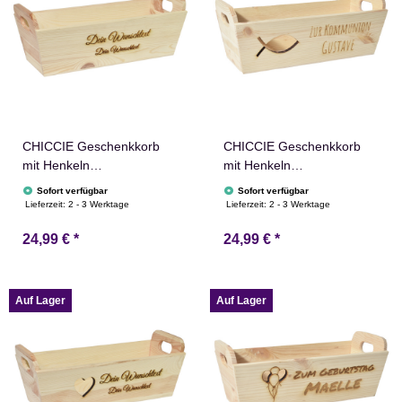
CHICCIE Geschenkkorb
CHICCIE Geschenkkorb
mit Henkeln
mit Henkeln
Personalisierbar
Personalisierbar
Sofort verfügbar
Sofort verfügbar
Wunschtext 35x11x13cm
Wunschtext mit Fisch
Lieferzeit:
2 - 3 Werktage
Lieferzeit:
2 - 3 Werktage
Präsentkorb Holz
35x11x13cm Präsentkorb
24,99 €
*
24,99 €
*
Geschenkidee Holzkiste
Holz Geschenkidee
Hochzeit Geburtstag
Holzkiste Taufe
Ruhestand
Kommunion Konfirmation
Personalisierung
Auf Lager
Auf Lager