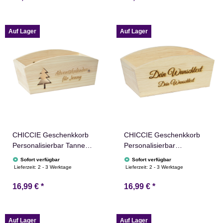
Weihnachtsstern
Weihnachten
Adventskalender
Weihnachtsstern
Adventskalender
Auf Lager
Auf Lager
CHICCIE Geschenkkorb
CHICCIE Geschenkkorb
Personalisierbar Tanne
Personalisierbar
Wunschtext 24x13x8cm
Wunschtext 24x13x8cm
Sofort verfügbar
Sofort verfügbar
Abgerundet Präsentkorb
Abgerundet Präsentkorb
Lieferzeit:
2 - 3 Werktage
Lieferzeit:
2 - 3 Werktage
Holz Geschenkidee
Holz Geschenkidee
16,99 €
*
16,99 €
*
Holzkiste Weihnachten
Holzkiste Hochzeit
Weihnachtsbaum
Geburtstag Ruhestand
Adventskalender
Personalisierung
Auf Lager
Auf Lager