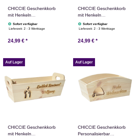
CHICCIE Geschenkkorb
CHICCIE Geschenkkorb
mit Henkeln
mit Henkeln
Personalisierbar
Personalisierbar
Sofort verfügbar
Sofort verfügbar
Wunschtext mit Ringen
Wunschtext mit Zahl
Lieferzeit:
2 - 3 Werktage
Lieferzeit:
2 - 3 Werktage
35x11x13cm Präsentkorb
35x11x13cm Präsentkorb
24,99 €
*
24,99 €
*
Holz Geschenkidee
Holz Geschenkidee
Holzkiste Hochzeit
Holzkiste Geburtstag
Verlobung Personalisierung
Jubiläum Personalisierung
Auf Lager
Auf Lager
CHICCIE Geschenkkorb
CHICCIE Geschenkkorb
mit Henkeln
Personalisierbar