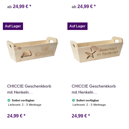
24,99 €
*
24,99 €
*
ab
ab
Auf Lager
Auf Lager
CHICCIE Geschenkkorb
CHICCIE Geschenkkorb
mit Henkeln
mit Henkeln
Personalisierbar
Personalisierbar Stern
Sofort verfügbar
Sofort verfügbar
Nikolausmütze Wunschtext
Wunschtext 35x11x13cm
Lieferzeit:
2 - 3 Werktage
Lieferzeit:
2 - 3 Werktage
35x11x13cm Präsentkorb
Präsentkorb Holz
24,99 €
*
24,99 €
*
Holz Geschenkidee
Geschenkidee Holzkiste
Holzkiste Weihnachten
Weihnachten
Weihnachtsstern
Weihnachtsstern