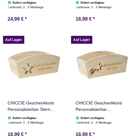
Personalisierbar
Nikolausmütze Wunschtext
Sofort verfügbar
Sofort verfügbar
Wunschtext zum
24x13x8cm Abgerundet
Lieferzeit:
2 - 3 Werktage
Lieferzeit:
2 - 3 Werktage
Ruhestand 35x11x13cm
Präsentkorb Holz
24,99 €
*
16,99 €
*
Präsentkorb Holz
Geschenkidee Holzkiste
Geschenkidee Holzkiste
Weihnachten Nikolaus
Geburtstag
Adventskalender
Personalisierung
Auf Lager
Auf Lager
CHICCIE Geschenkkorb
CHICCIE Geschenkkorb
Personalisierbar Stern
Personalisierbar
Wunschtext 24x13x8cm
Sternschnuppe Wunschtext
Sofort verfügbar
Sofort verfügbar
Abgerundet Präsentkorb
24x13x8cm Abgerundet
Lieferzeit:
2 - 3 Werktage
Lieferzeit:
2 - 3 Werktage
Holz Geschenkidee
Präsentkorb Holz
16,99 €
*
16,99 €
*
Holzkiste Weihnachten
Geschenkidee Holzkiste