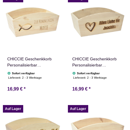
CHICCIE Geschenkkorb
CHICCIE Geschenkkorb
Personalisierbar
Personalisierbar
Wunschtext mit Fisch
Wunschtext mit Herz
Sofort verfügbar
Sofort verfügbar
24x13x8cm Abgerundet
24x13x8cm Abgerundet
Lieferzeit:
2 - 3 Werktage
Lieferzeit:
2 - 3 Werktage
Präsentkorb Holz
Präsentkorb Holz
16,99 €
*
16,99 €
*
Geschenkidee Holzkiste
Geschenkidee Holzkiste
Taufe Kommunion
Hochzeit Geburtstag
Konfirmation
Ruhestand
Personalisierung
Auf Lager
Auf Lager