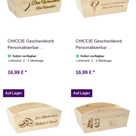
CHICCIE Geschenkkorb
CHICCIE Geschenkkorb
Personalisierbar
Personalisierbar
Wunschtext mit Herz
Wunschtext mit Luftballons
Sofort verfügbar
Sofort verfügbar
24x13x8cm Abgerundet
24x13x8cm Abgerundet
Lieferzeit:
2 - 3 Werktage
Lieferzeit:
2 - 3 Werktage
Präsentkorb Holz
Präsentkorb Holz
16,99 €
*
16,99 €
*
Geschenkidee Holzkiste
Geschenkidee Holzkiste
Hochzeit Geburtstag
Geburtstag Abschied
Ruhestand
Personalisierung
Personalisierung
Auf Lager
Auf Lager