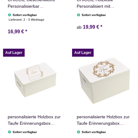
Personalisierbar
Personalisiert mit
Wunschtext zum
Wunschtext für jeden
Sofort verfügbar
Sofort verfügbar
Ruhestand 24x13x8cm
Anlass - Gravierte
Lieferzeit:
2 - 3 Werktage
Abgerundet Präsentkorb
Erinnerungskiste
19,99 €
*
ab
16,99 €
*
Holz Geschenkidee
Geburtstag Hochzeit
Holzkiste Rente Abschied
Abschied Rente Taufe
Personalisierung
Auf Lager
Auf Lager
personalisierte Holzbox zur
personalisierte Holzbox zur
Taufe Erinnerungsbox
Taufe Erinnerungsbox
Aufbewahrungsbox
Aufbewahrungsbox
Sofort verfügbar
Sofort verfügbar