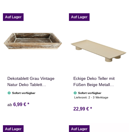
Auf Lager
Auf Lager
Dekotablett Grau Vintage
Eckige Deko Teller mit
Natur Deko Tablett
Füßen Beige Metall
Kerzenteller
Modern Matt Minimalistisch
Sofort verfügbar
Sofort verfügbar
Design
Lieferzeit:
2 - 3 Werktage
6,99 €
*
ab
22,99 €
*
Auf Lager
Auf Lager