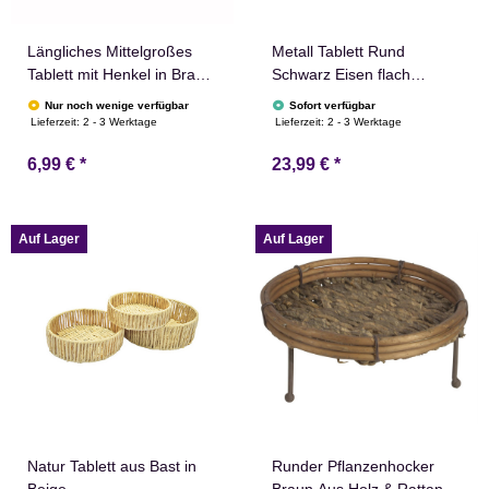
Längliches Mittelgroßes
Metall Tablett Rund
Tablett mit Henkel in Braun
Schwarz Eisen flach
aus Holz
Industriel 35 cm
Nur noch wenige verfügbar
Sofort verfügbar
Durchmesser
Lieferzeit:
2 - 3 Werktage
Lieferzeit:
2 - 3 Werktage
6,99 €
*
23,99 €
*
Auf Lager
Auf Lager
Natur Tablett aus Bast in
Runder Pflanzenhocker