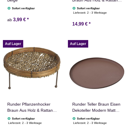
Beige
Braun Aus Holz & Rattan
12cm Pflanzenständer
Sofort verfügbar
Sofort verfügbar
Pflanzhocker Hocker
Lieferzeit:
2 - 3 Werktage
Tablett Dekotablett
3,99 €
*
ab
14,99 €
*
Auf Lager
Auf Lager
Runder Pflanzenhocker
Runder Teller Braun Eisen
Braun Aus Holz & Rattan
Dekoteller Modern Matt
14cm Pflanzenständer
Minimalistisch
Sofort verfügbar
Sofort verfügbar
Pflanzhocker Hocker
Lieferzeit:
2 - 3 Werktage
Lieferzeit:
2 - 3 Werktage
Tablett Dekotablett