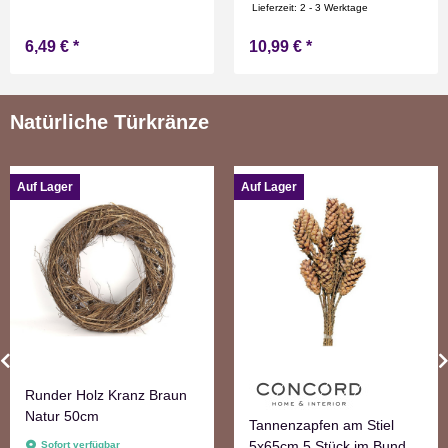
Flammen Effect für
Lieferzeit:
2 - 3 Werktage
Drinnen Warmweiß 11 cm
6,49 €
*
10,99 €
*
hoch
Natürliche Türkränze
Auf Lager
Auf Lager
Runder Holz Kranz Braun
Natur 50cm
Tannenzapfen am Stiel
5x65cm 5 Stück im Bund
Sofort verfügbar