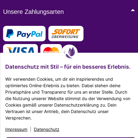
Unsere Zahlungsarten
Datenschutz mit Stil – für ein besseres Erlebnis.
Wir verwenden Cookies, um dir ein inspirierendes und
optimiertes Online-Erlebnis zu bieten. Dabei stehen deine
Mehr Infos zu den Zahlungsarten
Privatsphäre und Transparenz für uns an erster Stelle. Durch
die Nutzung unserer Website stimmst du der Verwendung von
Ausgezeichnet Zertifiziert
Cookies gemäß unserer Datenschutzerklärung zu. Dein
Vertrauen ist unser Antrieb, dein Datenschutz unser
Twitter
Facebook
Reddit
EMail
Versprechen.
Impressum
|
Datenschutz
|
AGB
|
Widerrufsrecht
|
Sitemap
|
Karriere
|
Impressum
|
Datenschutz
Unternehmen
|
Batteriegesetz