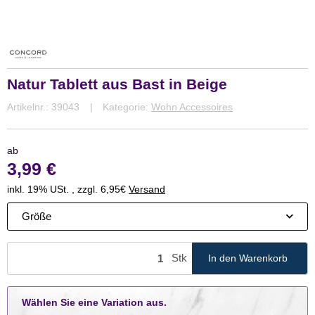
Natur Tablett aus Bast in Beige
Artikelnr.:
39043
Kategorie:
Wohn Accessoires
ab
3,99 €
inkl. 19% USt. , zzgl. 6,95€
Versand
Größe
Stk
In den Warenkorb
x
Wählen Sie eine Variation aus.