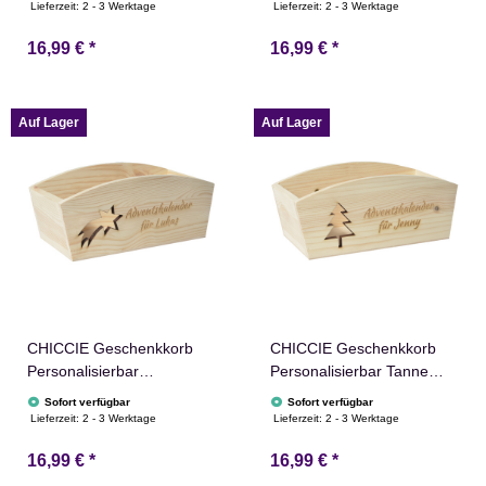
24x13x8cm Abgerundet
Abgerundet Präsentkorb
Lieferzeit:
2 - 3 Werktage
Lieferzeit:
2 - 3 Werktage
Präsentkorb Holz
Holz Geschenkidee
16,99 €
*
16,99 €
*
Geschenkidee Holzkiste
Holzkiste Weihnachten
Weihnachten Nikolaus
Weihnachtsstern
Adventskalender
Adventskalender
Auf Lager
Auf Lager
CHICCIE Geschenkkorb
CHICCIE Geschenkkorb
Personalisierbar
Personalisierbar Tanne
Sternschnuppe Wunschtext
Wunschtext 24x13x8cm
Sofort verfügbar
Sofort verfügbar
24x13x8cm Abgerundet
Abgerundet Präsentkorb
Lieferzeit:
2 - 3 Werktage
Lieferzeit:
2 - 3 Werktage
Präsentkorb Holz
Holz Geschenkidee
16,99 €
*
16,99 €
*
Geschenkidee Holzkiste
Holzkiste Weihnachten
Weihnachten
Weihnachtsbaum