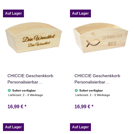
Weihnachtsstern
Adventskalender
Adventskalender
Auf Lager
Auf Lager
CHICCIE Geschenkkorb
CHICCIE Geschenkkorb
Personalisierbar
Personalisierbar
Wunschtext 24x13x8cm
Wunschtext mit Fisch
Sofort verfügbar
Sofort verfügbar
Abgerundet Präsentkorb
24x13x8cm Abgerundet
Lieferzeit:
2 - 3 Werktage
Lieferzeit:
2 - 3 Werktage
Holz Geschenkidee
Präsentkorb Holz
16,99 €
*
16,99 €
*
Holzkiste Hochzeit
Geschenkidee Holzkiste
Geburtstag Ruhestand
Taufe Kommunion
Personalisierung
Konfirmation
Auf Lager
Auf Lager