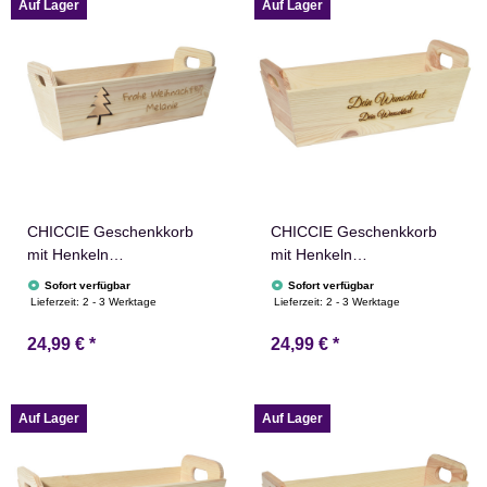
Adventskalender Nikolaus
Adventskalender Nikolaus
Auf Lager
Auf Lager
CHICCIE Geschenkkorb
CHICCIE Geschenkkorb
mit Henkeln
mit Henkeln
Personalisierbar Tanne
Personalisierbar
Sofort verfügbar
Sofort verfügbar
Wunschtext 35x11x13cm
Wunschtext 35x11x13cm
Lieferzeit:
2 - 3 Werktage
Lieferzeit:
2 - 3 Werktage
Präsentkorb Holz
Präsentkorb Holz
24,99 €
*
24,99 €
*
Geschenkidee Holzkiste
Geschenkidee Holzkiste
Weihnachten
Hochzeit Geburtstag
Weihnachtsstern
Ruhestand
Adventskalender Nikolaus
Personalisierung
Auf Lager
Auf Lager