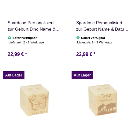
Spardose Personalisiert
Spardose Personalisiert
zur Geburt Dino Name &
zur Geburt Name & Datum
Datum 10x10cm Holz
Regenbogen 10x10cm
Sofort verfügbar
Sofort verfügbar
Holz
Lieferzeit:
2 - 3 Werktage
Lieferzeit:
2 - 3 Werktage
22,99 €
*
22,99 €
*
Auf Lager
Auf Lager