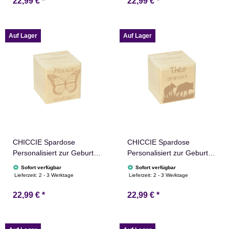
22,99 €
*
22,99 €
*
Auf Lager
Auf Lager
CHICCIE Spardose
CHICCIE Spardose
Personalisiert zur Geburt
Personalisiert zur Geburt
Schmetterling Name &
Wölfe Name & Datum
Sofort verfügbar
Sofort verfügbar
Datum 10x10cm
10x10cm Holz
Lieferzeit:
2 - 3 Werktage
Lieferzeit:
2 - 3 Werktage
22,99 €
*
22,99 €
*