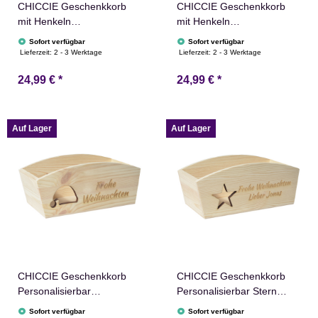
CHICCIE Geschenkkorb
CHICCIE Geschenkkorb
mit Henkeln
mit Henkeln
Personalisierbar
Personalisierbar
Sofort verfügbar
Sofort verfügbar
Wunschtext mit Zahl
Wunschtext zum
Lieferzeit:
2 - 3 Werktage
Lieferzeit:
2 - 3 Werktage
35x11x13cm Präsentkorb
Ruhestand 35x11x13cm
24,99 €
*
24,99 €
*
Holz Geschenkidee
Präsentkorb Holz
Holzkiste Geburtstag
Geschenkidee Holzkiste
Jubiläum Personalisierung
Geburtstag
Personalisierung
Auf Lager
Auf Lager
CHICCIE Geschenkkorb
CHICCIE Geschenkkorb
Personalisierbar
Personalisierbar Stern
Nikolausmütze Wunschtext
Wunschtext 24x13x8cm
Sofort verfügbar
Sofort verfügbar