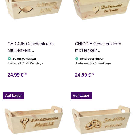
CHICCIE Geschenkkorb
CHICCIE Geschenkkorb
mit Henkeln
mit Henkeln
Personalisierbar
Personalisierbar
Sofort verfügbar
Sofort verfügbar
Wunschtext mit Fisch
Wunschtext mit Herz
Lieferzeit:
2 - 3 Werktage
Lieferzeit:
2 - 3 Werktage
35x11x13cm Präsentkorb
35x11x13cm Präsentkorb
24,99 €
*
24,99 €
*
Holz Geschenkidee
Holz Geschenkidee
Holzkiste Taufe
Holzkiste Hochzeit
Kommunion Konfirmation
Geburtstag Ruhestand
Personalisierung
Auf Lager
Auf Lager