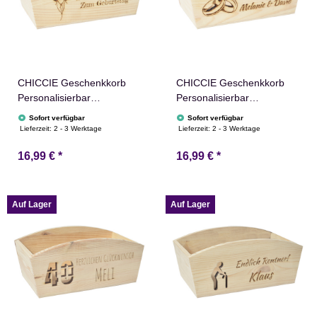
CHICCIE Geschenkkorb
CHICCIE Geschenkkorb
Personalisierbar
Personalisierbar
Wunschtext mit Luftballons
Wunschtext mit Ringen
Sofort verfügbar
Sofort verfügbar
24x13x8cm Abgerundet
24x13x8cm Abgerundet
Lieferzeit:
2 - 3 Werktage
Lieferzeit:
2 - 3 Werktage
Präsentkorb Holz
Präsentkorb Holz
16,99 €
*
16,99 €
*
Geschenkidee Holzkiste
Geschenkidee Holzkiste
Geburtstag Abschied
Hochzeit Verlobung
Personalisierung
Personalisierung
Auf Lager
Auf Lager