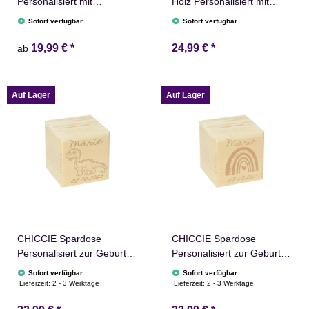
Personalisiert mit
Holz Personalisiert mit
Wunschtext für jeden
Farbdruck für Kinder
Sofort verfügbar
Sofort verfügbar
Anlass - Gravierte
10x10cm Kinderspardose
Erinnerungskiste
Geburt Taufe
19,99 €
*
24,99 €
*
ab
Geburtstag Hochzeit
Geschenkidee
Abschied Rente Taufe
Geldgeschenk
Auf Lager
Auf Lager
CHICCIE Spardose
CHICCIE Spardose
Personalisiert zur Geburt
Personalisiert zur Geburt
Dino Name & Datum
Name & Datum
Sofort verfügbar
Sofort verfügbar
10x10cm Holz
Regenbogen 10x10cm
Lieferzeit:
2 - 3 Werktage
Lieferzeit:
2 - 3 Werktage
Holz