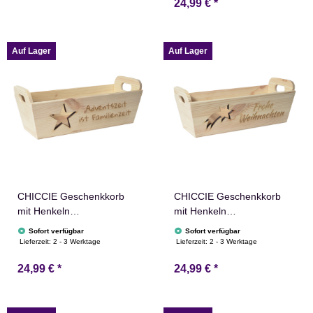
24,99 €
*
Taufe Geschenkidee
Holz Geschenkidee
Holzkiste Weihnachten
Weihnachtsstern
Adventskalender Nikolaus
Auf Lager
Auf Lager
CHICCIE Geschenkkorb
CHICCIE Geschenkkorb
mit Henkeln
mit Henkeln
Personalisierbar Stern
Personalisierbar
Sofort verfügbar
Sofort verfügbar
Wunschtext 35x11x13cm
Sternschnuppe Wunschtext
Lieferzeit:
2 - 3 Werktage
Lieferzeit:
2 - 3 Werktage
Präsentkorb Holz
35x11x13cm Präsentkorb
24,99 €
*
24,99 €
*
Geschenkidee Holzkiste
Holz Geschenkidee
Weihnachten
Holzkiste Weihnachten
Weihnachtsstern
Weihnachtsstern