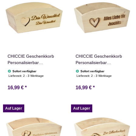
CHICCIE Geschenkkorb
CHICCIE Geschenkkorb
Personalisierbar
Personalisierbar
Wunschtext mit Herz
Wunschtext mit Herz
Sofort verfügbar
Sofort verfügbar
24x13x8cm Abgerundet
24x13x8cm Abgerundet
Lieferzeit:
2 - 3 Werktage
Lieferzeit:
2 - 3 Werktage
Präsentkorb Holz
Präsentkorb Holz
16,99 €
*
16,99 €
*
Geschenkidee Holzkiste
Geschenkidee Holzkiste
Hochzeit Geburtstag
Hochzeit Geburtstag
Ruhestand
Ruhestand
Personalisierung
Personalisierung
Auf Lager
Auf Lager