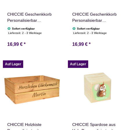
CHICCIE Geschenkkorb
CHICCIE Geschenkkorb
Personalisierbar
Personalisierbar
Wunschtext mit Zahl
Wunschtext zum
Sofort verfügbar
Sofort verfügbar
24x13x8cm Abgerundet
Ruhestand 24x13x8cm
Lieferzeit:
2 - 3 Werktage
Lieferzeit:
2 - 3 Werktage
Präsentkorb Holz
Abgerundet Präsentkorb
16,99 €
*
16,99 €
*
Geschenkidee Holzkiste
Holz Geschenkidee
Runder Geburtstag
Holzkiste Rente Abschied
Personalisierung
Personalisierung
Auf Lager
Auf Lager
CHICCIE Holzkiste
CHICCIE Spardose aus