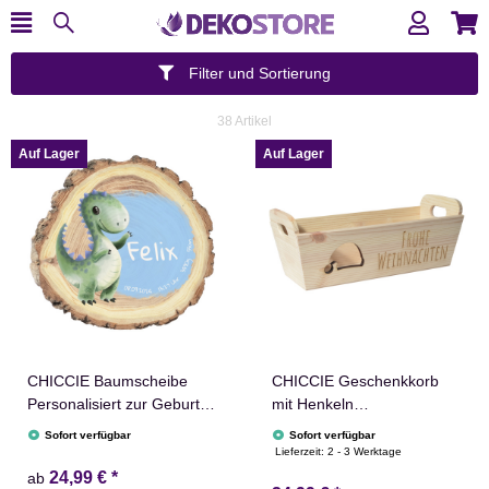
Filter und Sortierung
38 Artikel
Auf Lager
Auf Lager
CHICCIE Baumscheibe
CHICCIE Geschenkkorb
Personalisiert zur Geburt
mit Henkeln
Tiermotiv Aquarell Druck -
Personalisierbar
Sofort verfügbar
Sofort verfügbar
Geburtsteller Türschild
Nikolausmütze Wunschtext
Lieferzeit:
2 - 3 Werktage
Aufsteller Babyzimmer
35x11x13cm Präsentkorb
24,99 €
*
ab