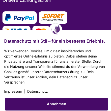
Unsere Zahlungsarten
Datenschutz mit Stil – für ein besseres Erlebnis.
Wir verwenden Cookies, um dir ein inspirierendes und
optimiertes Online-Erlebnis zu bieten. Dabei stehen deine
Privatsphäre und Transparenz für uns an erster Stelle. Durch
Mehr Infos zu den Zahlungsarten
die Nutzung unserer Website stimmst du der Verwendung von
Cookies gemäß unserer Datenschutzerklärung zu. Dein
Ausgezeichnet Zertifiziert
Vertrauen ist unser Antrieb, dein Datenschutz unser
Versprechen.
Twitter
Facebook
Reddit
EMail
Impressum
|
Datenschutz
Impressum
|
Datenschutz
|
AGB
|
Widerrufsrecht
|
Sitemap
|
Karriere
|
Unternehmen
|
Batteriegesetz
Annehmen
© Copyright Dekostore.eu