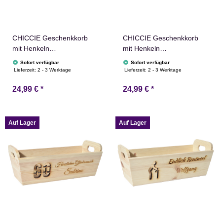
CHICCIE Geschenkkorb
CHICCIE Geschenkkorb
mit Henkeln
mit Henkeln
Personalisierbar
Personalisierbar
Sofort verfügbar
Sofort verfügbar
Wunschtext mit Luftballons
Wunschtext mit Ringen
Lieferzeit:
2 - 3 Werktage
Lieferzeit:
2 - 3 Werktage
35x11x13cm Präsentkorb
35x11x13cm Präsentkorb
24,99 €
*
24,99 €
*
Holz Geschenkidee
Holz Geschenkidee
Holzkiste Geburtstag
Holzkiste Hochzeit
Glückwunsch
Verlobung Personalisierung
Personalisierung
Auf Lager
Auf Lager