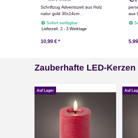
urt
Schriftzug Adventszeit aus Holz
perso
ste
natur gold 30x14cm
aus 
Weihnachtsdeko
Sofort verfügbar
S
Lieferzeit:
2 - 3 Werktage
10,99 €
*
5,9
Zauberhafte LED-Kerzen
Auf Lager
Auf Lag