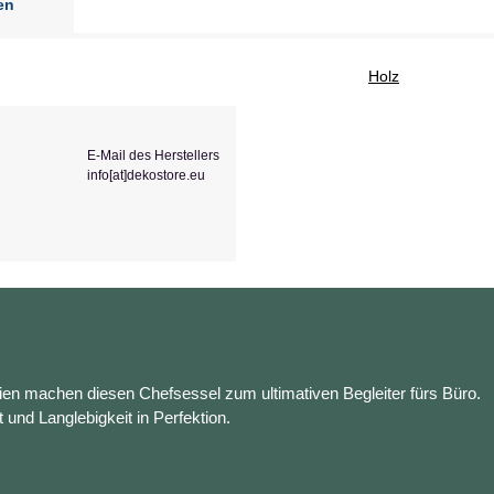
en
Holz
E-Mail des Herstellers
info[at]dekostore.eu
en machen diesen Chefsessel zum ultimativen Begleiter fürs Büro.
t und Langlebigkeit in Perfektion.