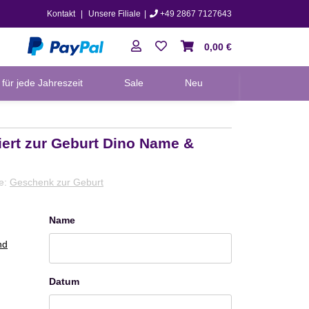
Kontakt
|
Unsere Filiale
|
+49 2867 7127643
0,00 €
für jede Jahreszeit
Sale
Neu
iert zur Geburt Dino Name &
ie:
Geschenk zur Geburt
Name
Name
nd
Datum
Datum