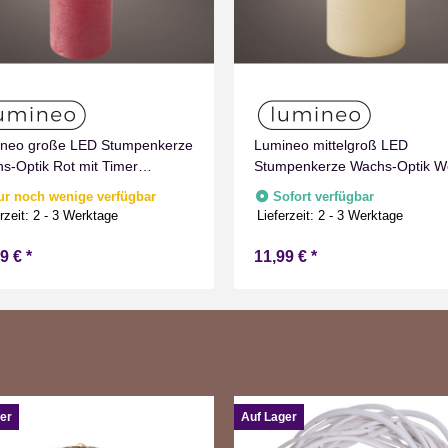
neo große LED Stumpenkerze
Lumineo mittelgroß LED
s-Optik Rot mit Timer
Stumpenkerze Wachs-Optik W
men Effect für Drinnen
mit Timer Flammen Effect für
ur noch wenige verfügbar
Sofort verfügbar
weiß 19 cm hoch
Drinnen Warmweiß 15 cm hoc
rzeit:
2 - 3 Werktage
Lieferzeit:
2 - 3 Werktage
99 €
*
11,99 €
*
er
Auf Lager