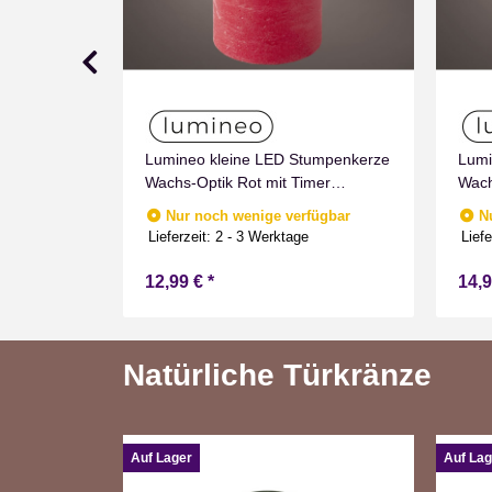
umpenkerze
Lumineo kleine LED Stumpenkerze
Lumi
imer
Wachs-Optik Rot mit Timer
Wach
nnen
Flammen Effect für Drinnen
Flam
fügbar
Nur noch wenige verfügbar
N
Warmweiß 11 cm hoch
Warm
e
Lieferzeit:
2 - 3 Werktage
Liefe
12,99 €
*
14,
Natürliche Türkränze
Auf Lager
Auf Lag