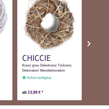
Kranz grau Dekokranz Türkranz
Tannenzapf
Dekoration Wanddekoration
Stück im B
Adventskr
Sofort verfügbar
Sofort v
Lieferzeit:
2
ab
13,99 €
*
11,99 €
*