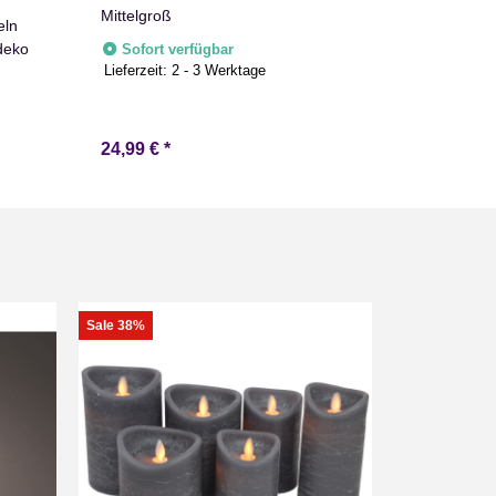
Mittelgroß
eln
Holzregal 
deko
50x40x15cm
Sofort verfügbar
Lieferzeit:
2 - 3 Werktage
Kurzes Reg
Sofort v
24,99 €
*
ab
22,99 
Sale 38%
Auf Lager