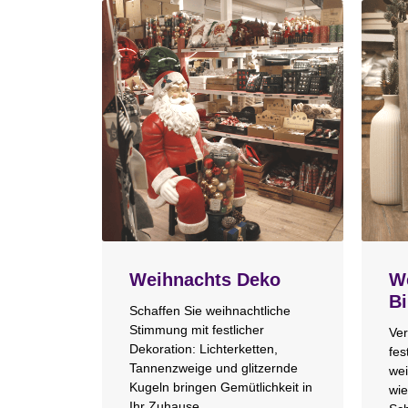
Weihnachts Deko
We
Bi
Schaffen Sie weihnachtliche
Stimmung mit festlicher
Ver
Dekoration: Lichterketten,
fes
Tannenzweige und glitzernde
wei
Kugeln bringen Gemütlichkeit in
wie
Ihr Zuhause.