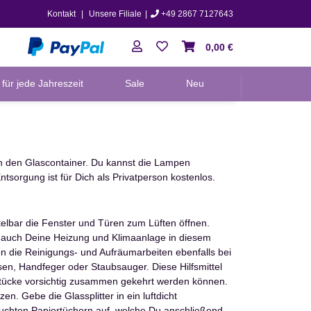
Kontakt
|
Unsere Filiale
|
+49 2867 7127643
0,00 €
für jede Jahreszeit
Sale
Neu
n den Glascontainer. Du kannst die Lampen
sorgung ist für Dich als Privatperson kostenlos.
elbar die Fenster und Türen zum Lüften öffnen.
 auch Deine Heizung und Klimaanlage in diesem
n die Reinigungs- und Aufräumarbeiten ebenfalls bei
sen, Handfeger oder Staubsauger. Diese Hilfsmittel
chstücke vorsichtig zusammen gekehrt werden können.
. Gebe die Glassplitter in ein luftdicht
 feuchten Papiertüchern auf, welche Du anschließend