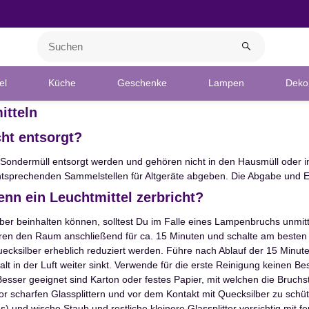
el
Küche
Geschenke
Lampen
Deko 
itteln
ht entsorgt?
ondermüll entsorgt werden und gehören nicht in den Hausmüll oder i
entsprechenden Sammelstellen für Altgeräte abgeben. Die Abgabe und Ent
nn ein Leuchtmittel zerbricht?
r beinhalten können, solltest Du im Falle eines Lampenbruchs unmitt
ren den Raum anschließend für ca. 15 Minuten und schalte am besten
ecksilber erheblich reduziert werden. Führe nach Ablauf der 15 Minute
t in der Luft weiter sinkt. Verwende für die erste Reinigung keinen Be
 Besser geeignet sind Karton oder festes Papier, mit welchen die Bru
harfen Glassplittern und vor dem Kontakt mit Quecksilber zu schützen
s) und wische Staub und restliche kleinere Glassplitter vorsichtig mit