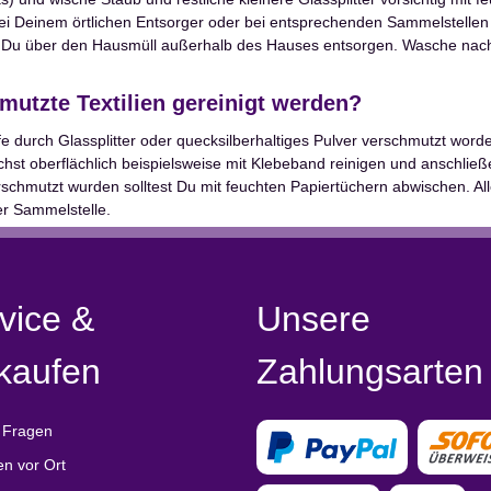
bei Deinem örtlichen Entsorger oder bei entsprechenden Sammelstellen
Du über den Hausmüll außerhalb des Hauses entsorgen. Wasche nach d
mutzte Textilien gereinigt werden?
e durch Glassplitter oder quecksilberhaltiges Pulver verschmutzt worden
st oberflächlich beispielsweise mit Klebeband reinigen und anschli
erschmutzt wurden solltest Du mit feuchten Papiertüchern abwischen. A
er Sammelstelle.
vice &
Unsere
kaufen
Zahlungsarten
 Fragen
en vor Ort