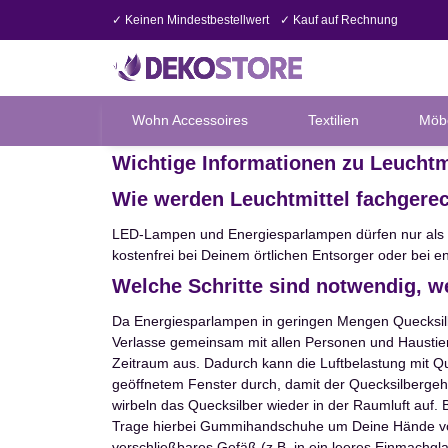
✓ Keinen Mindestbestellwert
✓ Kauf auf Rechnung
Wohn Accessoires
Textilien
Möb
Wichtige Informationen zu Leuchtm
Wie werden Leuchtmittel fachgerec
LED-Lampen und Energiesparlampen dürfen nur als S
kostenfrei bei Deinem örtlichen Entsorger oder bei 
Welche Schritte sind notwendig, we
Da Energiesparlampen in geringen Mengen Quecksilbe
Verlasse gemeinsam mit allen Personen und Haustie
Zeitraum aus. Dadurch kann die Luftbelastung mit Qu
geöffnetem Fenster durch, damit der Quecksilbergehal
wirbeln das Quecksilber wieder in der Raumluft auf.
Trage hierbei Gummihandschuhe um Deine Hände vor sc
verschließbares Gefäß (z.B. in ein leeres Einmachgla