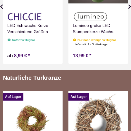
LED Echtwachs Kerze
Lumineo große LED
Verschiedene Größen
Stumpenkerze Wachs-
Grau Marmoriert
Optik Grün mit Timer
Sofort verfügbar
Nur noch wenige verfügbar
Flammenlos mit
Flammen Effect für
Lieferzeit:
2 - 3 Werktage
Zeitschaltuhr Flacker
Drinnen Warmweiß 19 cm
ab
8,99 €
*
13,99 €
*
Technik Timer Batterie
hoch
betrieben
Natürliche Türkränze
Auf Lager
Auf Lager