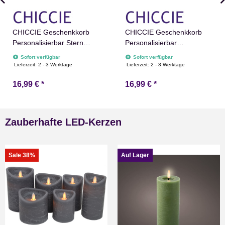
CHICCIE Geschenkkorb
CHICCIE Geschenkkorb
Personalisierbar Stern
Personalisierbar
Wunschtext 24x13x8cm
Sternschnuppe Wunschtext
Sofort verfügbar
Sofort verfügbar
Abgerundet Präsentkorb
24x13x8cm Abgerundet
Lieferzeit:
2 - 3 Werktage
Lieferzeit:
2 - 3 Werktage
Holz Geschenkidee
Präsentkorb Holz
16,99 €
*
16,99 €
*
Holzkiste Weihnachten
Geschenkidee Holzkiste
Weihnachtsstern
Weihnachten
Adventskalender
Weihnachtsstern
Adventskalender
Zauberhafte LED-Kerzen
Sale 38%
Auf Lager