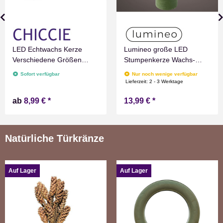
LED Echtwachs Kerze
Lumineo große LED
Verschiedene Größen
Stumpenkerze Wachs-
Grau Marmoriert
Optik Grün mit Timer
Sofort verfügbar
Nur noch wenige verfügbar
Flammenlos mit
Flammen Effect für
Lieferzeit:
2 - 3 Werktage
Zeitschaltuhr Flacker
Drinnen Warmweiß 19 cm
ab
8,99 €
*
13,99 €
*
Technik Timer Batterie
hoch
betrieben
Natürliche Türkränze
Auf Lager
Auf Lager