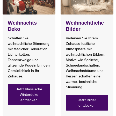
Weihnachts
Weihnachtliche
Deko
Bilder
Schaffen Sie
Verleihen Sie Ihrem
weihnachtliche Stimmung
Zuhause festliche
mit festlicher Dekoration:
Atmosphäre mit
Lichterketten,
weihnachtlichen Bildern:
Tannenzweige und
Motive wie Sprüche,
glitzernde Kugeln bringen
Schneelandschaften,
Gemütlichkeit in Ihr
Weihnachtsbäume und
Zuhause.
Kerzen schaffen eine
warme, besinnliche
Stimmung.
Jetzt Klassische
Winterdeko
entdecken
Jetzt Bilder
entdecken