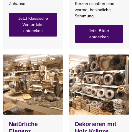
Zuhause.
Kerzen schaffen eine
warme, besinnliche
Stimmung.
Jetzt Klassische
Winterdeko
entdecken
Jetzt Bilder
entdecken
Natürliche
Dekorieren mit
Eleganz
Holz Kränze