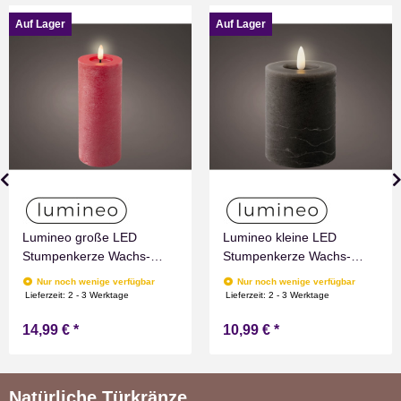
Auf Lager
Auf Lager
Lumineo große LED
Lumineo kleine LED
Stumpenkerze Wachs-
Stumpenkerze Wachs-
Optik Rot mit Timer
Optik Grau mit Timer
Nur noch wenige verfügbar
Nur noch wenige verfügbar
Flammen Effect für
Flammen Effect für
Lieferzeit:
2 - 3 Werktage
Lieferzeit:
2 - 3 Werktage
Drinnen Warmweiß 19 cm
Drinnen Warmweiß 11 cm
14,99 €
*
10,99 €
*
hoch
hoch
Natürliche Türkränze