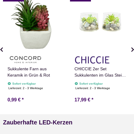
Sukkulente Farn aus
CHICCIE 2er Set
Keramik in Grün & Rot
Sukkulenten im Glas Steine
10x10x8cm Künstliche
Sofort verfügbar
Sofort verfügbar
Zimmerpflanze
Lieferzeit:
2 - 3 Werktage
Lieferzeit:
2 - 3 Werktage
0,99 €
*
17,99 €
*
Zauberhafte LED-Kerzen