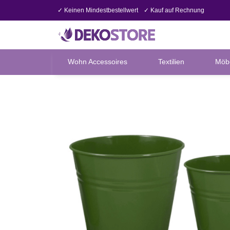
✓ Keinen Mindestbestellwert
✓ Kauf auf Rechnung
Wohn Accessoires
Textilien
Möb