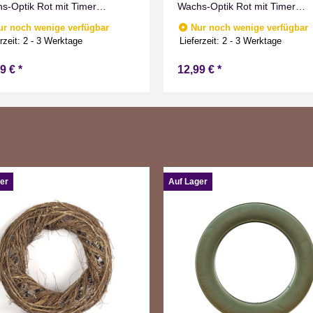
s-Optik Rot mit Timer
Wachs-Optik Rot mit Timer
men Effect für Drinnen
Flammen Effect für Drinnen
ur noch wenige verfügbar
Nur noch wenige verfügbar
weiß 19 cm hoch
Warmweiß 11 cm hoch
rzeit:
2 - 3 Werktage
Lieferzeit:
2 - 3 Werktage
99 €
*
12,99 €
*
er
Auf Lager