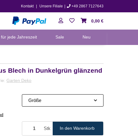
Kontakt
|
Unsere Filiale
|
+49 2867 7127643
0,00 €
für jede Jahreszeit
Sale
Neu
us Blech in Dunkelgrün glänzend
rie:
Garten Deko
Größe
nd
Stk
In den Warenkorb