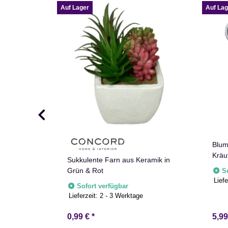
Auf Lager
Auf Lag
m lila stein
Blum
eko Blume
Kräu
Sukkulente Farn aus Keramik in
Grün & Rot
S
e
Liefe
Sofort verfügbar
Lieferzeit:
2 - 3 Werktage
0,99 €
*
5,9