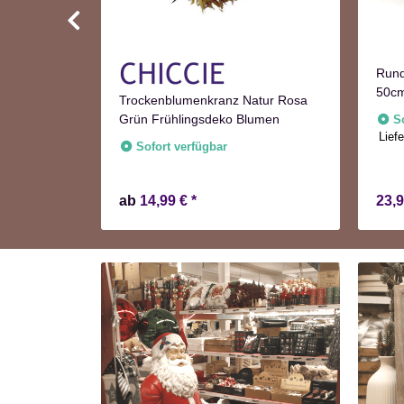
Rund
50c
Türkranz
Trockenblumenkranz Natur Rosa
tion
Grün Frühlingsdeko Blumen
S
Liefe
Sofort verfügbar
ab
14,99 €
*
23,