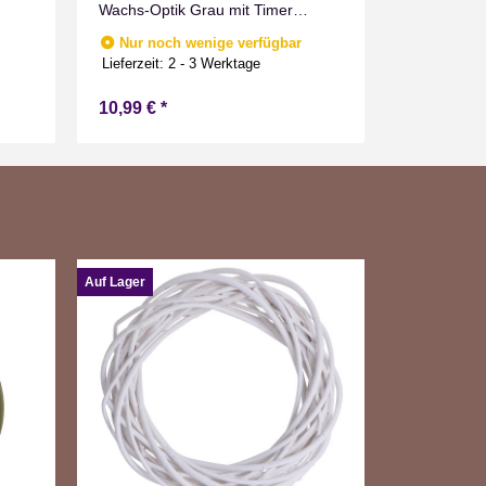
Lieferzeit:
2
Wachs-Optik Grau mit Timer
Flammen Effect für Drinnen
Nur noch wenige verfügbar
Warmweiß 11 cm hoch
Lieferzeit:
2 - 3 Werktage
10,99 €
*
6,49 €
*
Auf Lager
Auf Lager