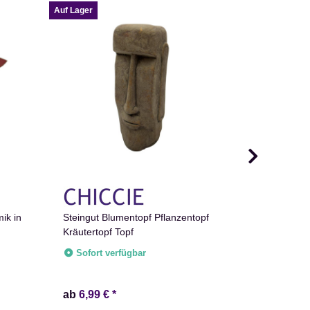
Auf Lager
Auf Lager
ik in
Steingut Blumentopf Pflanzentopf
Kunstpflan
Kräutertopf Topf
10cm Pfla
Deko
Sofort verfügbar
Sofort v
ab
6,99 €
*
ab
5,99 €