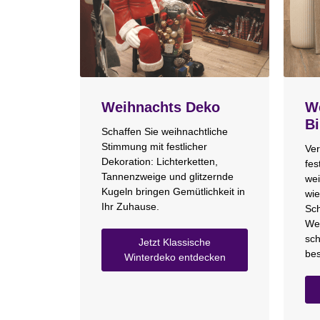
Weihnachts Deko
We
Bi
Schaffen Sie weihnachtliche
Stimmung mit festlicher
Ver
Dekoration: Lichterketten,
fes
Tannenzweige und glitzernde
wei
Kugeln bringen Gemütlichkeit in
wie
Ihr Zuhause.
Sch
We
sch
Jetzt Klassische
bes
Winterdeko entdecken