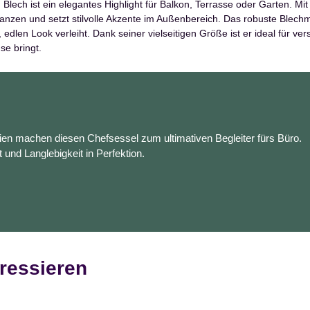
lech ist ein elegantes Highlight für Balkon, Terrasse oder Garten. Mi
anzen und setzt stilvolle Akzente im Außenbereich. Das robuste Blechma
len Look verleiht. Dank seiner vielseitigen Größe ist er ideal für ver
se bringt.
en machen diesen Chefsessel zum ultimativen Begleiter fürs Büro.
t und Langlebigkeit in Perfektion.
ressieren