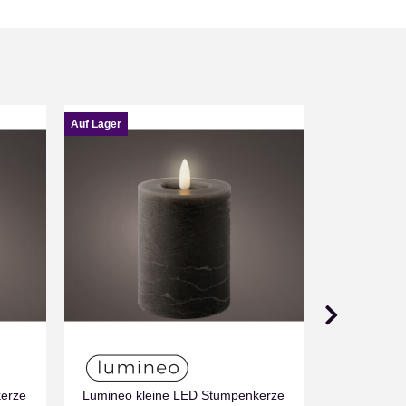
Auf Lager
Auf Lager
Wachs LED
kerze
Lumineo kleine LED Stumpenkerze
Nur noc