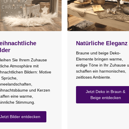
ihnachtliche
Natürliche Eleganz
lder
Braune und beige Deko-
Elemente bringen warme,
leihen Sie Ihrem Zuhause
erdige Töne in Ihr Zuhause 
tliche Atmosphäre mit
schaffen ein harmonisches,
hnachtlichen Bildern: Motive
zeitloses Ambiente.
 Sprüche,
neelandschaften,
ihnachtsbäume und Kerzen
Jetzt Deko in Braun &
affen eine warme,
Beige entdecken
innliche Stimmung.
Jetzt Bilder entdecken