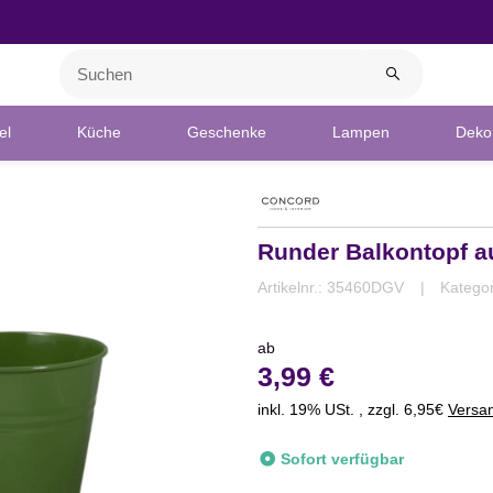
el
Küche
Geschenke
Lampen
Deko 
Runder Balkontopf a
Artikelnr.:
35460DGV
Katego
ab
3,99 €
inkl. 19% USt. , zzgl. 6,95€
Versa
Sofort verfügbar