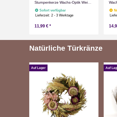
Grau
Stumpenkerze Wachs-Optik Weiß
Wach
 mit
mit Timer Flammen Effect für
Flam
Sofort verfügbar
N
echnik Timer
Drinnen Warmweiß 15 cm hoch
Warm
Lieferzeit:
2 - 3 Werktage
Liefe
11,99 €
*
14,
Natürliche Türkränze
Auf Lager
Auf Lag