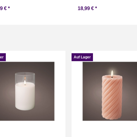
99 €
*
18,99 €
*
er
Auf Lager