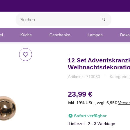
el
Küche
Geschenke
Lampen
Deko 
12 Set Adventskranz
Weihnachtsdekorati
Artikelnr.:
713080
Kategorie:
23,99 €
inkl. 19% USt. , zzgl. 6,95€
Versa
Sofort verfügbar
Lieferzeit:
2 - 3 Werktage