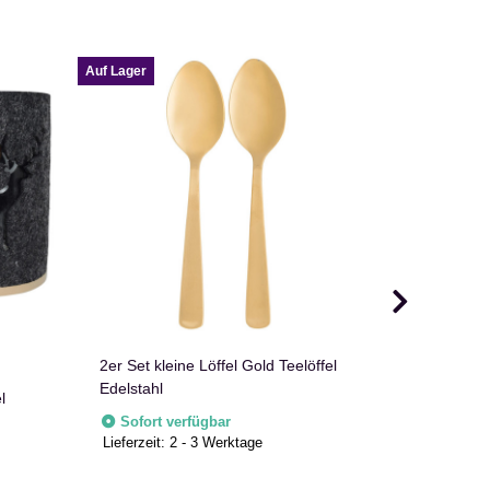
Auf Lager
Auf Lager
2er Set kleine Löffel Gold Teelöffel
Teelichthal
Edelstahl
l
Sofort v
Lieferzeit:
2
Sofort verfügbar
Lieferzeit:
2 - 3 Werktage