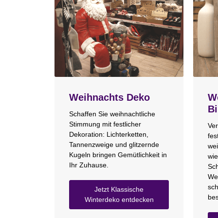
Weihnachts Deko
We
Bi
Schaffen Sie weihnachtliche
Stimmung mit festlicher
Ver
Dekoration: Lichterketten,
fes
Tannenzweige und glitzernde
wei
Kugeln bringen Gemütlichkeit in
wie
Ihr Zuhause.
Sch
We
sch
Jetzt Klassische
bes
Winterdeko entdecken