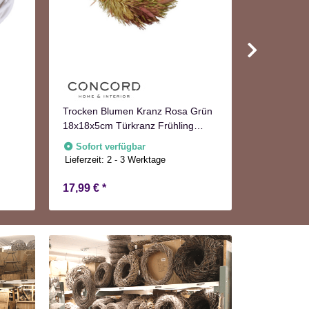
Runder Hol
50cm
Trocken Blumen Kranz Rosa Grün
18x18x5cm Türkranz Frühling
Sofort v
Lieferzeit:
2
Herbst
Sofort verfügbar
Lieferzeit:
2 - 3 Werktage
17,99 €
*
23,99 €
*