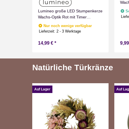
Wach
umpenkerze
Lumineo große LED Stumpenkerze
S
Liefe
mer
Wachs-Optik Rot mit Timer
nnen
Flammen Effect für Drinnen
fügbar
Nur noch wenige verfügbar
Warmweiß 19 cm hoch
e
Lieferzeit:
2 - 3 Werktage
14,99 €
*
9,9
Natürliche Türkränze
Auf Lager
Auf Lag