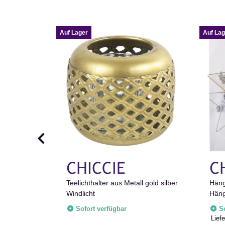
Auf Lager
Auf Lag
l gold
Teelichthalter aus Metall gold silber
Häng
zenhalter
Windlicht
Häng
Dek
Sofort verfügbar
S
Liefe