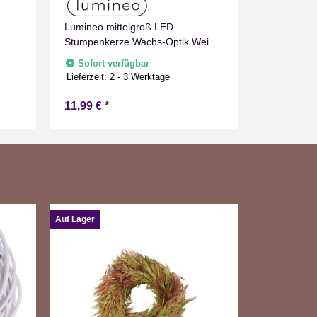
Lumineo mittelgroß LED
Lumineo g
Stumpenkerze Wachs-Optik Weiß
Wachs-Opti
mit Timer Flammen Effect für
Flammen Ef
Sofort verfügbar
Nur noc
Drinnen Warmweiß 15 cm hoch
Warmweiß 
Lieferzeit:
2 - 3 Werktage
Lieferzeit:
2
11,99 €
*
13,99 €
*
Auf Lager
Auf Lager