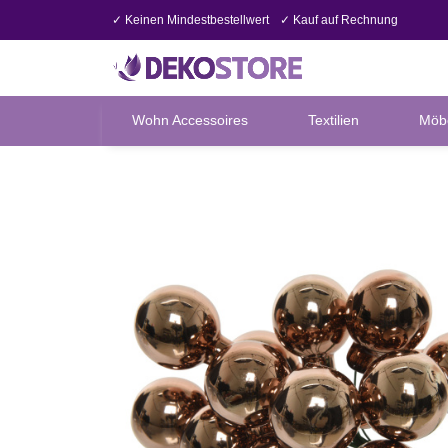
✓ Keinen Mindestbestellwert
✓ Kauf auf Rechnung
Wohn Accessoires
Textilien
Möb