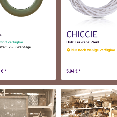
z
Holz Türkranz Weiß
ofort verfügbar
rzeit:
2 - 3 Werktage
Nur noch wenige verfügbar
9 €
*
5,94 €
*