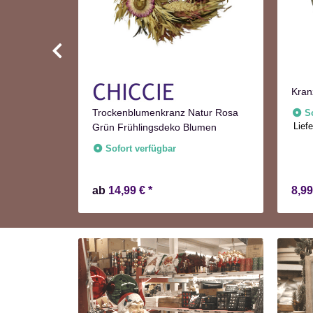
Kran
Türkranz
Trockenblumenkranz Natur Rosa
S
Liefe
tion
Grün Frühlingsdeko Blumen
Sofort verfügbar
ab
14,99 €
*
8,9