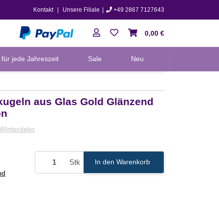
Kontakt
|
Unsere Filiale
|
+49 2867 7127643
0,00 €
für jede Jahreszeit
Sale
Neu
kugeln aus Glas Gold Glänzend
on
Winterdeko
Stk
In den Warenkorb
nd