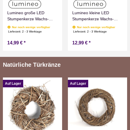
Lumineo große LED
Lumineo kleine LED
Stumpenkerze Wachs-
Stumpenkerze Wachs-
Optik Rot mit Timer
Optik Rot mit Timer
Nur noch wenige verfügbar
Nur noch wenige verfügbar
Flammen Effect für
Flammen Effect für
Lieferzeit:
2 - 3 Werktage
Lieferzeit:
2 - 3 Werktage
Drinnen Warmweiß 19 cm
Drinnen Warmweiß 11 cm
14,99 €
*
12,99 €
*
hoch
hoch
Natürliche Türkränze
Auf Lager
Auf Lager