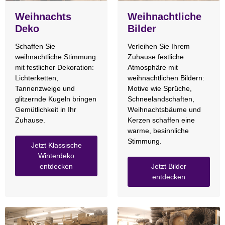
Weihnachts
Weihnachtliche
Deko
Bilder
Schaffen Sie
Verleihen Sie Ihrem
weihnachtliche Stimmung
Zuhause festliche
mit festlicher Dekoration:
Atmosphäre mit
Lichterketten,
weihnachtlichen Bildern:
Tannenzweige und
Motive wie Sprüche,
glitzernde Kugeln bringen
Schneelandschaften,
Gemütlichkeit in Ihr
Weihnachtsbäume und
Zuhause.
Kerzen schaffen eine
warme, besinnliche
Stimmung.
Jetzt Klassische
Winterdeko
entdecken
Jetzt Bilder
entdecken