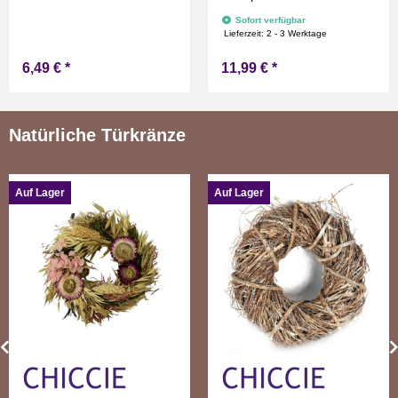
Optik Weiß mit Timer
Sofort verfügbar
Flammen Effect für
Lieferzeit:
2 - 3 Werktage
Drinnen Warmweiß 15 cm
6,49 €
*
11,99 €
*
hoch
Natürliche Türkränze
Auf Lager
Auf Lager