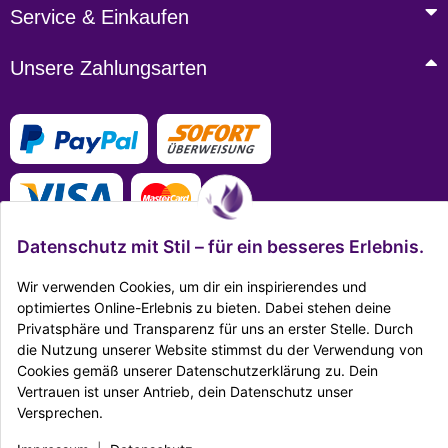
Service & Einkaufen
Unsere Zahlungsarten
Datenschutz mit Stil – für ein besseres Erlebnis.
Wir verwenden Cookies, um dir ein inspirierendes und
optimiertes Online-Erlebnis zu bieten. Dabei stehen deine
Mehr Infos zu den Zahlungsarten
Privatsphäre und Transparenz für uns an erster Stelle. Durch
die Nutzung unserer Website stimmst du der Verwendung von
Ausgezeichnet Zertifiziert
Cookies gemäß unserer Datenschutzerklärung zu. Dein
Vertrauen ist unser Antrieb, dein Datenschutz unser
Twitter
Facebook
Reddit
EMail
Versprechen.
Impressum
|
Datenschutz
|
AGB
|
Widerrufsrecht
|
Sitemap
|
Karriere
|