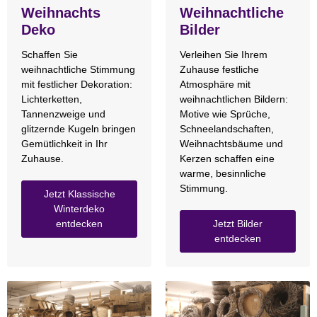
Weihnachts
Weihnachtliche
Deko
Bilder
Schaffen Sie
Verleihen Sie Ihrem
weihnachtliche Stimmung
Zuhause festliche
mit festlicher Dekoration:
Atmosphäre mit
Lichterketten,
weihnachtlichen Bildern:
Tannenzweige und
Motive wie Sprüche,
glitzernde Kugeln bringen
Schneelandschaften,
Gemütlichkeit in Ihr
Weihnachtsbäume und
Zuhause.
Kerzen schaffen eine
warme, besinnliche
Stimmung.
Jetzt Klassische
Winterdeko
entdecken
Jetzt Bilder
entdecken