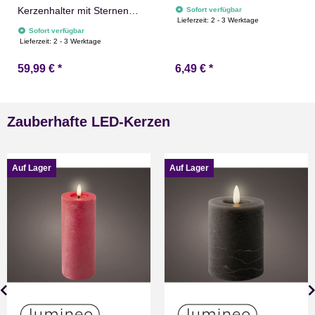
Weihnachten Christmas
Kerzenhalter mit Sternen
Sofort verfügbar
Lieferzeit:
2 - 3 Werktage
aus Metall und Holz 75cm
Sofort verfügbar
Adventskranz
Lieferzeit:
2 - 3 Werktage
Tischdekoration
59,99 €
*
6,49 €
*
Weihnachten
Zauberhafte LED-Kerzen
Auf Lager
Auf Lager