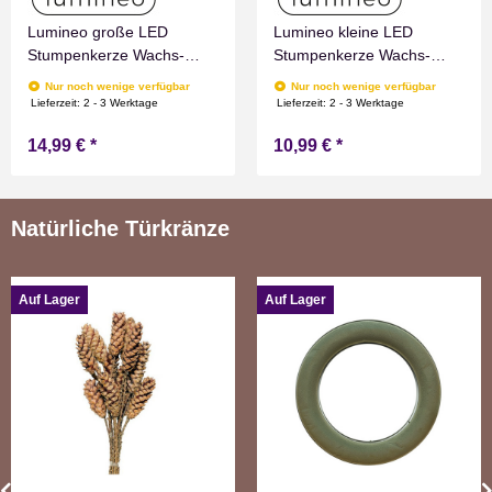
Lumineo große LED
Lumineo kleine LED
Stumpenkerze Wachs-
Stumpenkerze Wachs-
Optik Rot mit Timer
Optik Grau mit Timer
Nur noch wenige verfügbar
Nur noch wenige verfügbar
Flammen Effect für
Flammen Effect für
Lieferzeit:
2 - 3 Werktage
Lieferzeit:
2 - 3 Werktage
Drinnen Warmweiß 19 cm
Drinnen Warmweiß 11 cm
14,99 €
*
10,99 €
*
hoch
hoch
Natürliche Türkränze
Auf Lager
Auf Lager