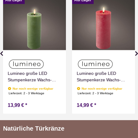
Lumineo große LED
Lumineo große LED
Stumpenkerze Wachs-
Stumpenkerze Wachs-
Optik Grün mit Timer
Optik Rot mit Timer
Nur noch wenige verfügbar
Nur noch wenige verfügbar
Flammen Effect für
Flammen Effect für
Lieferzeit:
2 - 3 Werktage
Lieferzeit:
2 - 3 Werktage
Drinnen Warmweiß 19 cm
Drinnen Warmweiß 19 cm
13,99 €
*
14,99 €
*
hoch
hoch
Natürliche Türkränze