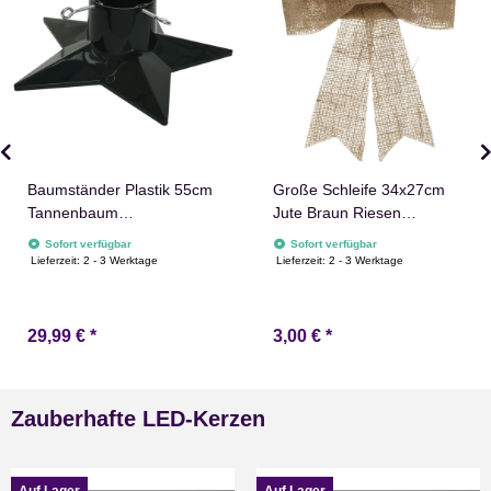
Baumständer Plastik 55cm
Große Schleife 34x27cm
Tannenbaum
Jute Braun Riesen
Weihnachtsbaum Ständer
Weihnachten Verpackung
Sofort verfügbar
Sofort verfügbar
Weihnachten
Christbaumschmuck
Lieferzeit:
2 - 3 Werktage
Lieferzeit:
2 - 3 Werktage
29,99 €
*
3,00 €
*
Zauberhafte LED-Kerzen
Auf Lager
Auf Lager