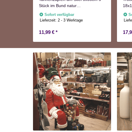
Stück im Bund natur
18x1
e
Adventskranzdeko
Herb
Sofort verfügbar
S
Lieferzeit:
2 - 3 Werktage
Liefe
11,99 €
*
17,