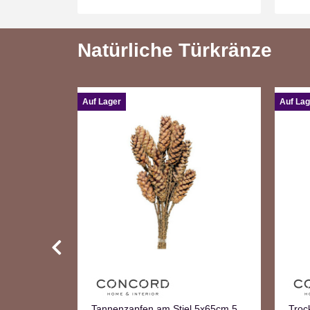
Natürliche Türkränze
Auf Lager
Auf Lag
n Natur
Tannenzapfen am Stiel 5x65cm 5
Troc