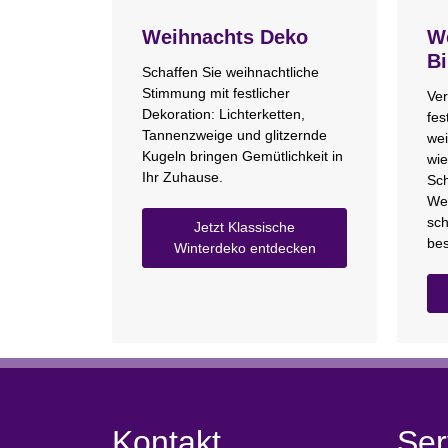
Weihnachts Deko
We
Bi
Schaffen Sie weihnachtliche
Stimmung mit festlicher
Ver
Dekoration: Lichterketten,
fes
Tannenzweige und glitzernde
wei
Kugeln bringen Gemütlichkeit in
wie
Ihr Zuhause.
Sch
We
sch
Jetzt Klassische
bes
Winterdeko entdecken
Kontakt
Ser