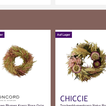
er
Auf Lager
ken Blumen Kranz Rosa Grün
Trockenblumenkranz Natur R