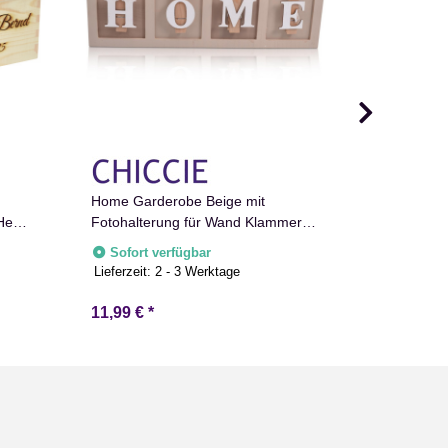
Home Garderobe Beige mit
2er Set Suk
Herz
Fotohalterung für Wand Klammern
Flaschenga
Natur
40 x 13 cm
cm
Sofort verfügbar
Sofort v
Lieferzeit:
2 - 3 Werktage
Lieferzeit:
2
nk
11,99 €
*
5,99 €
*