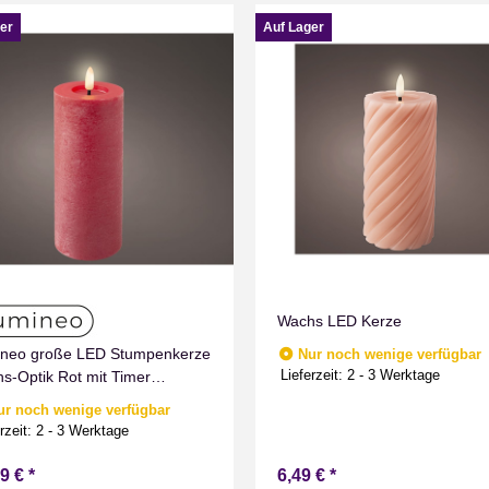
er
Auf Lager
Wachs LED Kerze
neo große LED Stumpenkerze
Nur noch wenige verfügbar
Lieferzeit:
2 - 3 Werktage
s-Optik Rot mit Timer
men Effect für Drinnen
ur noch wenige verfügbar
weiß 19 cm hoch
rzeit:
2 - 3 Werktage
99 €
*
6,49 €
*