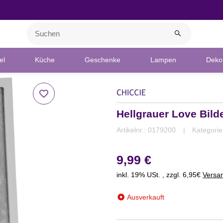
el
Küche
Geschenke
Lampen
Deko 
Hellgrauer Love Bild
Artikelnr.:
0179200
Kategori
9,99 €
inkl. 19% USt. , zzgl. 6,95€
Versa
Ausverkauft