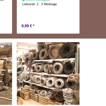
Lieferzeit:
2 - 3 Werktage
Nur noc
8,99 €
*
5,94 €
*