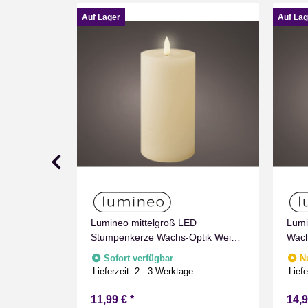
Auf Lager
Auf Lag
umpenkerze
Lumineo mittelgroß LED
Lumi
imer
Stumpenkerze Wachs-Optik Weiß
Wach
nnen
mit Timer Flammen Effect für
Flam
fügbar
Sofort verfügbar
N
Drinnen Warmweiß 15 cm hoch
Warm
e
Lieferzeit:
2 - 3 Werktage
Liefe
11,99 €
*
14,