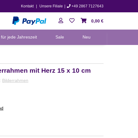
Kontakt
|
Unsere Filiale
|
+49 2867 7127643
0,00 €
für jede Jahreszeit
Sale
Neu
errahmen mit Herz 15 x 10 cm
e:
Bilderrahmen
nd