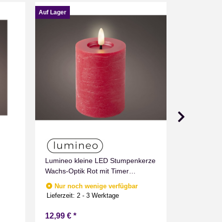
Auf Lager
Auf Lager
Lumineo kleine LED Stumpenkerze
Lumineo g
Wachs-Optik Rot mit Timer
Wachs-Opti
Flammen Effect für Drinnen
Flammen Ef
Nur noch wenige verfügbar
Nur noc
Warmweiß 11 cm hoch
Warmweiß 
Lieferzeit:
2 - 3 Werktage
Lieferzeit:
2
12,99 €
*
13,99 €
*