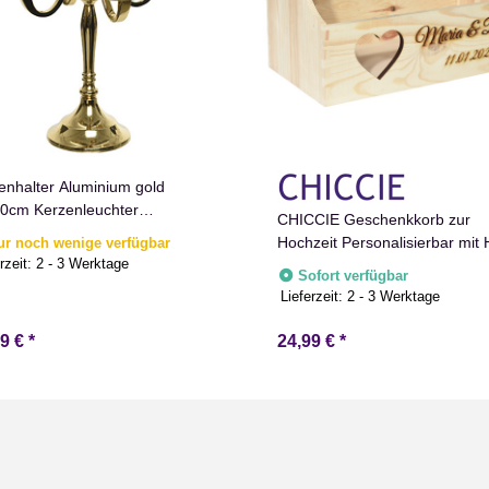
enhalter Aluminium gold
0cm Kerzenleuchter
CHICCIE Geschenkkorb zur
enständer Deko
Hochzeit Personalisierbar mit 
ur noch wenige verfügbar
rzeit:
2 - 3 Werktage
Namen Datum 34x18x20cm - 
Sofort verfügbar
Holzkiste Geschenkidee
Lieferzeit:
2 - 3 Werktage
Präsentkorb Hochzeitsgesche
99 €
*
24,99 €
*