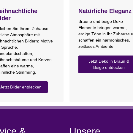
ihnachtliche
Natürliche Eleganz
lder
Braune und beige Deko-
Elemente bringen warme,
leihen Sie Ihrem Zuhause
erdige Töne in Ihr Zuhause 
tliche Atmosphäre mit
schaffen ein harmonisches,
hnachtlichen Bildern: Motive
zeitloses Ambiente.
 Sprüche,
neelandschaften,
ihnachtsbäume und Kerzen
Jetzt Deko in Braun &
affen eine warme,
Beige entdecken
innliche Stimmung.
Jetzt Bilder entdecken
vice &
Unsere