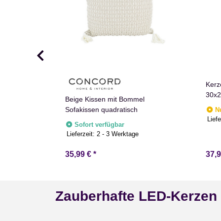
Kerz
30x2
ug Home
Beige Kissen mit Bommel
Kerz
Sofakissen quadratisch
N
Liefe
fügbar
Sofort verfügbar
e
Lieferzeit:
2 - 3 Werktage
35,99 €
*
37,
Zauberhafte LED-Kerzen