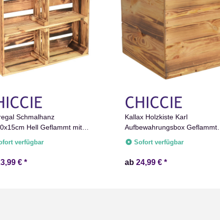
regal Schmalhanz
Kallax Holzkiste Karl
0x15cm Hell Geflammt mit
Aufbewahrungsbox Geflammt
lbrett Holzkiste
33x38x33cm Aufbewahrungsk
ofort verfügbar
Sofort verfügbar
Schubladenbox Holzbox Holz
Regal Box
23,99 €
*
ab
24,99 €
*