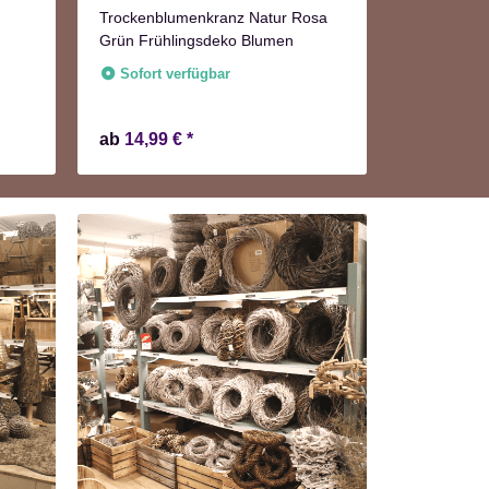
50cm
Trockenblumenkranz Natur Rosa
Grün Frühlingsdeko Blumen
Sofort v
Lieferzeit:
2
Sofort verfügbar
ab
14,99 €
*
23,99 €
*