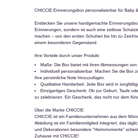
CHICCIE Erinnerungsbox personalisierbar für Baby &
Entdecken Sie unsere handgemachte Erinnerungsbox, 
Erinnerungen, sondern ist auch eine zeitlose Schatz
machen – von den ersten Schuhen bis hin zu Zeichnu
einem besonderen Gegenstand.
Ihre Vorteile durch unser Produkt:
Maße: Die Box bietet mit ihren Abmessungen von
Individuell personalisierbar: Machen Sie die Bo
Ihre persönliche Note hinzuzufügen.
Qualitative Handarbeit: Jede Box wird in sorgfälti
Einzigartiges Geschenk: Ob zur Geburt, Taufe ode
zu zelebrieren. Ein Geschenk, das nicht nur dem Kin
Über die Marke CHICCIE:
CHICCIE ist ein Familienunternehmen aus dem Münster
Abteilung ist ein Familienmitglied integriert, das täg
und Dekorationen besondere "Heimmomente" schenken z
Zuhause mit CHICCIE!