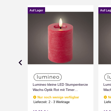
Auf Lager
Auf Lag
Lumineo kleine LED Stumpenkerze
Lumi
Grau
Wachs-Optik Rot mit Timer
Wach
 mit
Flammen Effect für Drinnen
Flam
Nur noch wenige verfügbar
N
echnik Timer
Warmweiß 11 cm hoch
Warm
Lieferzeit:
2 - 3 Werktage
Liefe