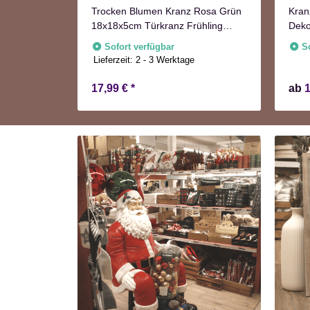
 5x65cm 5
Trocken Blumen Kranz Rosa Grün
Kran
18x18x5cm Türkranz Frühling
Deko
Herbst
Sofort verfügbar
S
e
Lieferzeit:
2 - 3 Werktage
17,99 €
*
ab