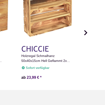
Erinnerungs
Baby & Kin
Holzregal Schmalhanz
Erinnerung
50x40x15cm Hell Geflammt 2x
Sofort v
orb
Langes Regal
Sofort verfügbar
ab
23,99 €
*
ab
24,99 