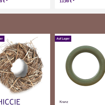
99 €
*
13,99 €
*
er
Auf Lager
Kranz