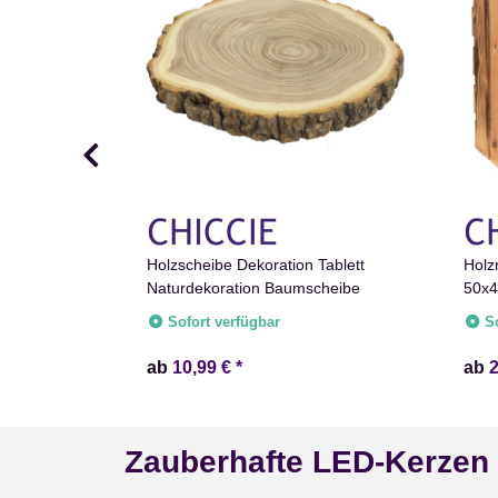
z Greta
Holzscheibe Dekoration Tablett
Holz
Naturdekoration Baumscheibe
50x4
Rega
Sofort verfügbar
S
ab
10,99 €
*
ab
Zauberhafte LED-Kerzen