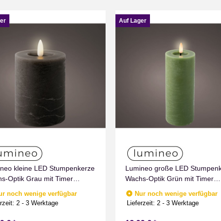
er
Auf Lager
neo kleine LED Stumpenkerze
Lumineo große LED Stumpen
s-Optik Grau mit Timer
Wachs-Optik Grün mit Timer
men Effect für Drinnen
Flammen Effect für Drinnen
ur noch wenige verfügbar
Nur noch wenige verfügbar
weiß 11 cm hoch
Warmweiß 19 cm hoch
rzeit:
2 - 3 Werktage
Lieferzeit:
2 - 3 Werktage