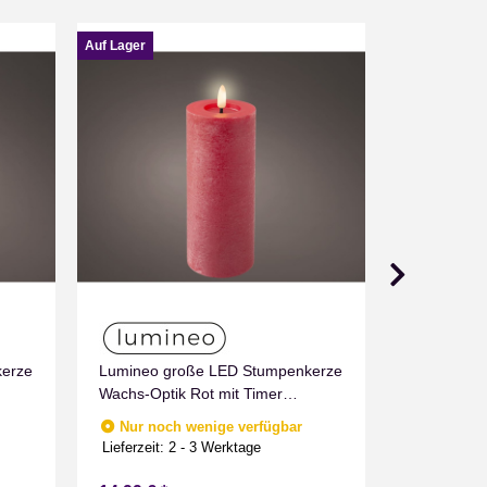
Auf Lager
Auf Lager
Wachs LED
kerze
Lumineo große LED Stumpenkerze
Sofort v
Lieferzeit:
2
Wachs-Optik Rot mit Timer
Flammen Effect für Drinnen
Nur noch wenige verfügbar
Warmweiß 19 cm hoch
Lieferzeit:
2 - 3 Werktage