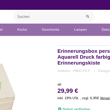
el
Küche
Geschenke
Lampen
Deko 
Erinnerungsbox perso
Aquarell Druck farbi
Erinnerungskiste
Artikelnr.:
HB00-P3-F
Katego
ab
29,99 €
inkl. 19% USt. , zzgl. 6,95€
Versa
Sofort verfügbar