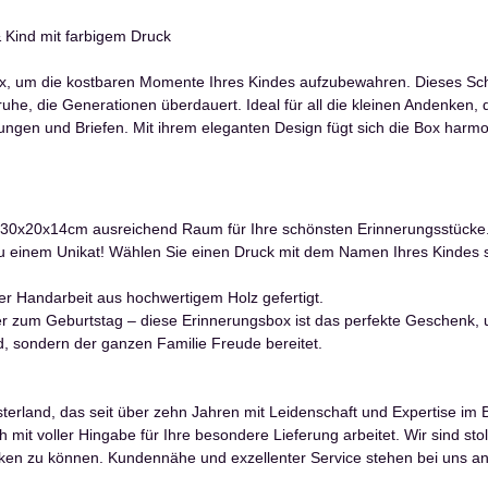
 Kind mit farbigem Druck
um die kostbaren Momente Ihres Kindes aufzubewahren. Dieses Schmuc
truhe, die Generationen überdauert. Ideal für all die kleinen Andenke
ngen und Briefen. Mit ihrem eleganten Design fügt sich die Box harmo
 30x20x14cm ausreichend Raum für Ihre schönsten Erinnerungsstücke
x zu einem Unikat! Wählen Sie einen Druck mit dem Namen Ihres Kindes
ger Handarbeit aus hochwertigem Holz gefertigt.
r zum Geburtstag – diese Erinnerungsbox ist das perfekte Geschenk, um
d, sondern der ganzen Familie Freude bereitet.
land, das seit über zehn Jahren mit Leidenschaft und Expertise im Bere
lich mit voller Hingabe für Ihre besondere Lieferung arbeitet. Wir sind 
u können. Kundennähe und exzellenter Service stehen bei uns an erst