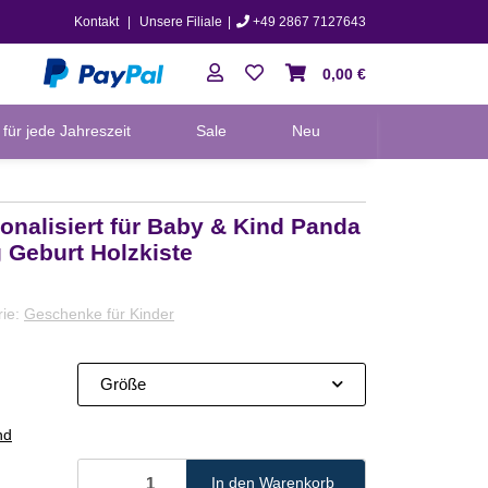
Kontakt
|
Unsere Filiale
|
+49 2867 7127643
0,00 €
für jede Jahreszeit
Sale
Neu
nalisiert für Baby & Kind Panda
g Geburt Holzkiste
rie:
Geschenke für Kinder
Größe
nd
In den Warenkorb