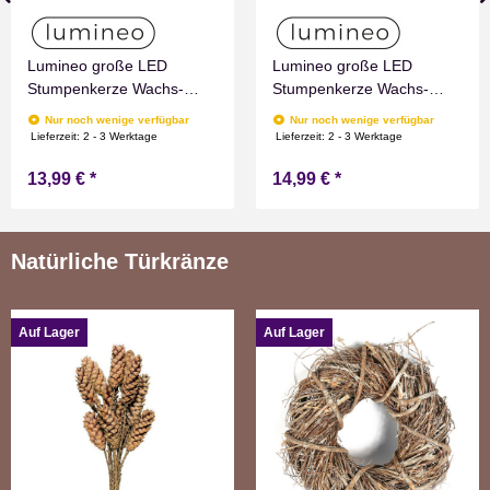
Lumineo große LED
Lumineo große LED
Stumpenkerze Wachs-
Stumpenkerze Wachs-
Optik Grün mit Timer
Optik Rot mit Timer
Nur noch wenige verfügbar
Nur noch wenige verfügbar
Flammen Effect für
Flammen Effect für
Lieferzeit:
2 - 3 Werktage
Lieferzeit:
2 - 3 Werktage
Drinnen Warmweiß 19 cm
Drinnen Warmweiß 19 cm
13,99 €
*
14,99 €
*
hoch
hoch
Natürliche Türkränze
Auf Lager
Auf Lager