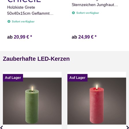
Sternzeichen Jungfraut
Holzkiste Grete
Name versch. Größen
50x40x15cm Geflammt
Sofort verfügbar
Natur Weiß
Weiß Obstkiste Dekokiste
Sofort verfügbar
Weinkiste
ab
20,99 €
*
ab
24,99 €
*
Zauberhafte LED-Kerzen
Auf Lager
Auf Lager