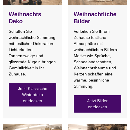
Weihnachts
Weihnachtliche
Deko
Bilder
Schaffen Sie
Verleihen Sie Ihrem
weihnachtliche Stimmung
Zuhause festliche
mit festlicher Dekoration:
Atmosphäre mit
Lichterketten,
weihnachtlichen Bildern:
Tannenzweige und
Motive wie Sprüche,
glitzernde Kugeln bringen
Schneelandschaften,
Gemütlichkeit in Ihr
Weihnachtsbäume und
Zuhause.
Kerzen schaffen eine
warme, besinnliche
Stimmung.
Jetzt Klassische
Winterdeko
entdecken
Jetzt Bilder
entdecken