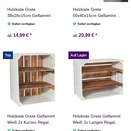
Holzkiste Grete
Holzkiste Grete
38x28x15cm Geflammt
50x40x15cm Geflammt
Weiß Obstkiste Dekokiste
Weiß Obstkiste Dekokiste
Sofort verfügbar
Sofort verfügbar
Weinkiste
Weinkiste
14,99 €
*
20,99 €
*
ab
ab
Top
Auf Lager
Holzkiste Grete Geflammt
Holzkiste Grete Geflammt
Weiß 2x Kurzes Regal
Weiß 2x Langes Regal
Obstkiste Dekokiste
Obstkiste Dekokiste
Sofort verfügbar
Sofort verfügbar