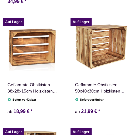
34,99 €
*
Auf Lager
Auf Lager
Geflammte Obstkisten
Geflammte Obstkisten
38x28x15cm Holzkisten
50x40x30cm Holzkisten
Weinkisten Holz Kisten
Weinkisten Holz Kisten
Sofort verfügbar
Sofort verfügbar
Apfelkisten Obstkiste
Apfelkisten Obstkiste
Gebrannt
Gebrannt
18,99 €
*
21,99 €
*
ab
ab
Auf Lager
Auf Lager