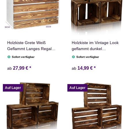
Holzkiste Grete Weiß
Holzkiste im Vintage Look
Geflammt Langes Regal
geflammt dunkel
Obstkiste Dekokiste
22x20x15cm Obstkiste
Sofort verfügbar
Sofort verfügbar
Weinkiste Ablage
Kiste
50x40x30cm
27,99 €
*
14,99 €
*
ab
ab
Auf Lager
Auf Lager