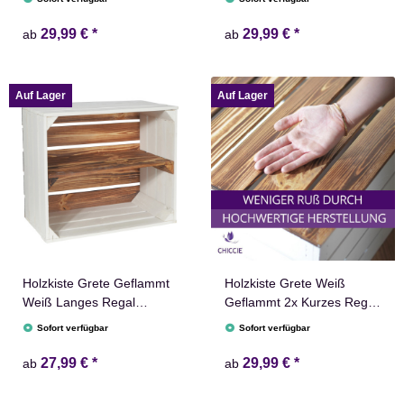
Weinkiste Ablage
Weinkiste 50x40x30cm
50x40x30cm
Gehobelt
29,99 €
*
29,99 €
*
ab
ab
Auf Lager
Auf Lager
Holzkiste Grete Geflammt
Holzkiste Grete Weiß
Weiß Langes Regal
Geflammt 2x Kurzes Regal
Obstkiste Dekokiste
Obstkiste Dekokiste
Sofort verfügbar
Sofort verfügbar
Weinkiste Ablage
Weinkiste 50x40x30cm
50x40x30cm
Gehobelt
27,99 €
*
29,99 €
*
ab
ab