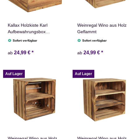
Kallax Holzkiste Karl
Weinregal Wino aus Holz
Aufbewahrungsbox
Geflammt
Geflammt 33x38x33cm
Sofort verfügbar
Sofort verfügbar
Aufbewahrungskorb
Schubladenbox Holzbox
24,99 €
*
24,99 €
*
ab
ab
Holz Regal Box
Auf Lager
Auf Lager
Weinregal Wino aus Holz
Weinregal Wino aus Holz