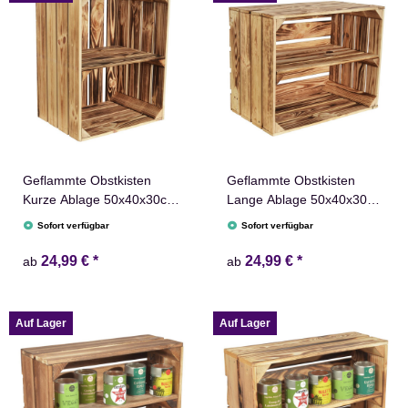
Geflammte Obstkisten
Geflammte Obstkisten
Kurze Ablage 50x40x30cm
Lange Ablage 50x40x30cm
Holzkisten Weinkisten Holz
Holzkisten Weinkisten Holz
Sofort verfügbar
Sofort verfügbar
Kisten Apfelkisten
Kisten Apfelkisten
Obstkiste Gebrannt
Obstkiste Gebrannt
24,99 €
*
24,99 €
*
ab
ab
Auf Lager
Auf Lager