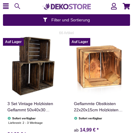
Filter und Sortierung
66 Artikel
Auf Lager
Auf Lager
3 Set Vintage Holzkisten
Geflammte Obstkisten
Geflammt 50x40x30
22x20x15cm Holzkisten
Obstkisten Weinkisten
Weinkisten Holz Kisten
Sofort verfügbar
Sofort verfügbar
Apfelkisten Regale Deko
Apfelkisten Obstkiste
Lieferzeit:
2 - 3 Werktage
Holz Kisten
Gebrannt
14,99 €
*
ab