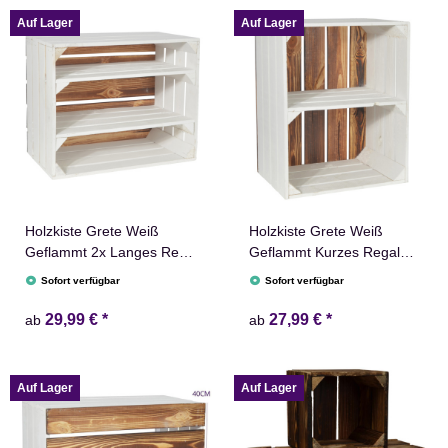
Auf Lager
Auf Lager
Holzkiste Grete Weiß
Holzkiste Grete Weiß
Geflammt 2x Langes Regal
Geflammt Kurzes Regal
Obstkiste Dekokiste
Obstkiste Dekokiste
Sofort verfügbar
Sofort verfügbar
Weinkiste 50x40x30cm
Weinkiste 50x40x30cm
Gehobelt
Gehobelt
29,99 €
*
27,99 €
*
ab
ab
Auf Lager
Auf Lager