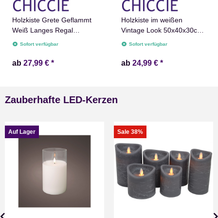
Holzkiste Grete Geflammt
Holzkiste im weißen
Weiß Langes Regal
Vintage Look 50x40x30cm
Obstkiste Dekokiste
Weiß Obstkiste Weinkiste
Sofort verfügbar
Sofort verfügbar
Weinkiste Ablage
50x40x30cm
ab
27,99 €
*
ab
24,99 €
*
Zauberhafte LED-Kerzen
Auf Lager
Sale 38%