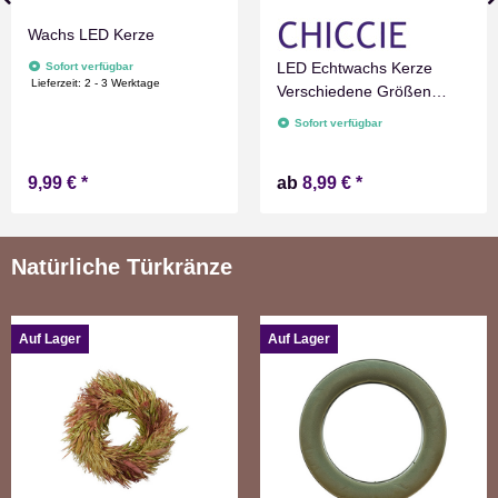
Wachs LED Kerze
LED Echtwachs Kerze
Sofort verfügbar
Lieferzeit:
2 - 3 Werktage
Verschiedene Größen
Grau Marmoriert
Sofort verfügbar
Flammenlos mit
Zeitschaltuhr Flacker
9,99 €
*
ab
8,99 €
*
Technik Timer Batterie
betrieben
Natürliche Türkränze
Auf Lager
Auf Lager