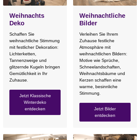
Weihnachts
Weihnachtliche
Deko
Bilder
Schaffen Sie
Verleihen Sie Ihrem
weihnachtliche Stimmung
Zuhause festliche
mit festlicher Dekoration:
Atmosphäre mit
Lichterketten,
weihnachtlichen Bildern:
Tannenzweige und
Motive wie Sprüche,
glitzernde Kugeln bringen
Schneelandschaften,
Gemütlichkeit in Ihr
Weihnachtsbäume und
Zuhause.
Kerzen schaffen eine
warme, besinnliche
Stimmung.
Jetzt Klassische
Winterdeko
entdecken
Jetzt Bilder
entdecken