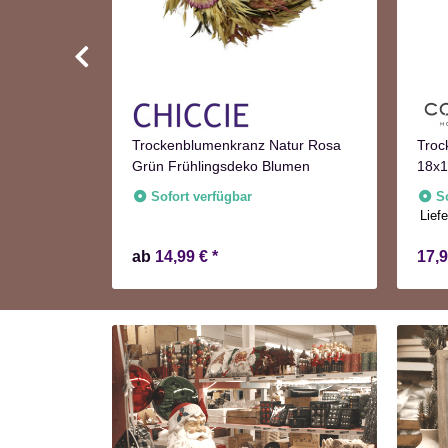
Trockenblumenkranz Natur Rosa
Troc
Grün Frühlingsdeko Blumen
18x1
fügbar
Herb
Sofort verfügbar
S
Liefe
ab
14,99 €
*
17,