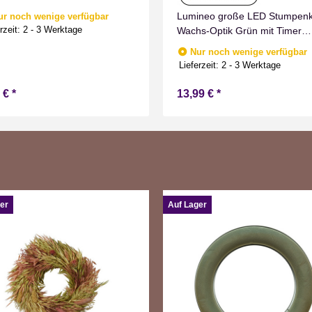
Lumineo große LED Stumpen
ur noch wenige verfügbar
rzeit:
2 - 3 Werktage
Wachs-Optik Grün mit Timer
Flammen Effect für Drinnen
Nur noch wenige verfügbar
Warmweiß 19 cm hoch
Lieferzeit:
2 - 3 Werktage
9 €
*
13,99 €
*
er
Auf Lager