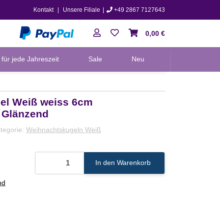
Kontakt
|
Unsere Filiale
|
+49 2867 7127643
0,00 €
für jede Jahreszeit
Sale
Neu
el Weiß weiss 6cm
 Glänzend
tegorie:
Weihnachtskugeln Weiß
In den Warenkorb
nd