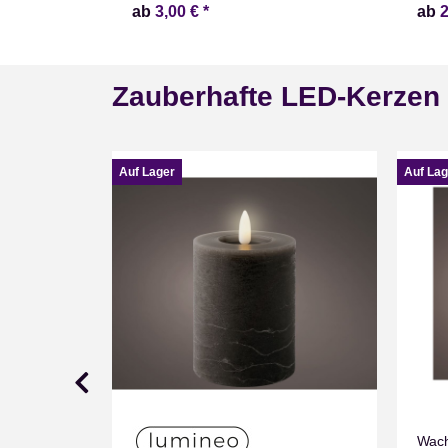
ab
3,00 €
*
ab
Zauberhafte LED-Kerzen
Auf Lager
Auf Lag
Wach