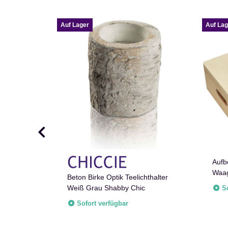
Auf Lager
Auf Lag
Aufb
Waag
ze Rustikal
Beton Birke Optik Teelichthalter
Natu
Concord
Weiß Grau Shabby Chic
S
Sofort verfügbar
e