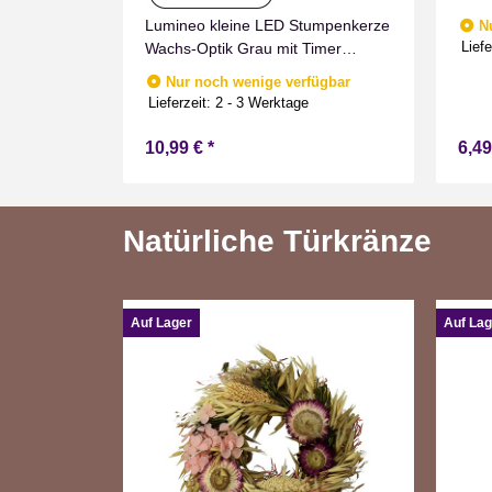
umpenkerze
Lumineo kleine LED Stumpenkerze
N
Liefe
mer
Wachs-Optik Grau mit Timer
nnen
Flammen Effect für Drinnen
fügbar
Nur noch wenige verfügbar
Warmweiß 11 cm hoch
e
Lieferzeit:
2 - 3 Werktage
10,99 €
*
6,4
Natürliche Türkränze
Auf Lager
Auf Lag