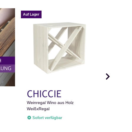
Auf Lager
Auf Lager
Weinregal Wino aus Holz
Gewürzrega
WeißxRegal
Holzregal 
Sofort verfügbar
Sofort v