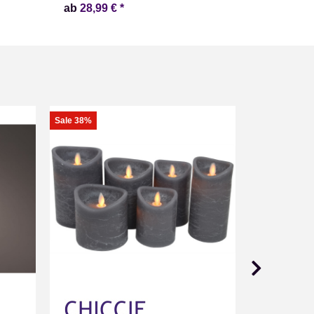
ab
28,99 €
*
ab
20,99 
Sale 38%
Auf Lager