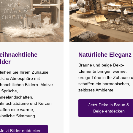
ihnachtliche
Natürliche Eleganz
lder
Braune und beige Deko-
Elemente bringen warme,
leihen Sie Ihrem Zuhause
erdige Töne in Ihr Zuhause 
tliche Atmosphäre mit
schaffen ein harmonisches,
hnachtlichen Bildern: Motive
zeitloses Ambiente.
 Sprüche,
neelandschaften,
ihnachtsbäume und Kerzen
Jetzt Deko in Braun &
affen eine warme,
Beige entdecken
innliche Stimmung.
Jetzt Bilder entdecken