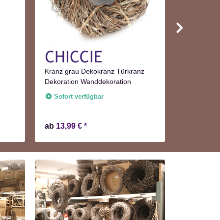
Runder Hol
50cm
Kranz grau Dekokranz Türkranz
Dekoration Wanddekoration
Sofort v
Lieferzeit:
2
Sofort verfügbar
ab
13,99 €
*
23,99 €
*