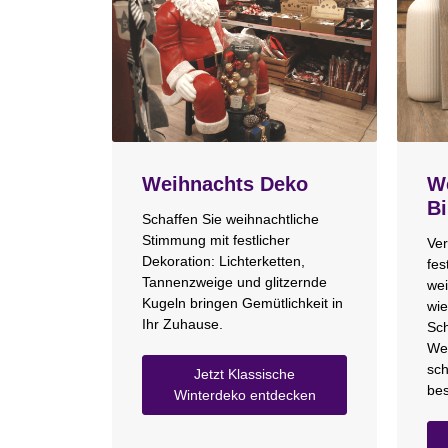
Weihnachts Deko
We
Bi
Schaffen Sie weihnachtliche
Stimmung mit festlicher
Ver
Dekoration: Lichterketten,
fes
Tannenzweige und glitzernde
wei
Kugeln bringen Gemütlichkeit in
wie
Ihr Zuhause.
Sch
We
sch
Jetzt Klassische
bes
Winterdeko entdecken