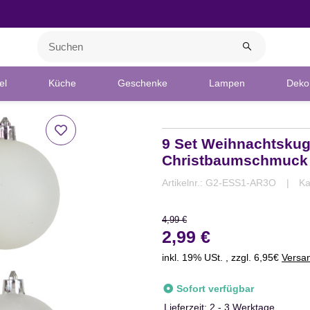
el
Küche
Geschenke
Lampen
Deko 
9 Set Weihnachtskug
Christbaumschmuck
Artikelnr.:
G2-ESS1-AR3O
Ka
4,99 €
2,99 €
inkl. 19% USt. , zzgl. 6,95€
Versa
Sofort verfügbar
Lieferzeit:
2 - 3 Werktage