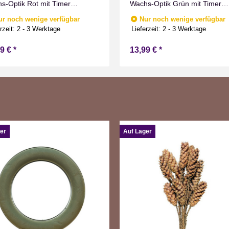
s-Optik Rot mit Timer
Wachs-Optik Grün mit Timer
men Effect für Drinnen
Flammen Effect für Drinnen
ur noch wenige verfügbar
Nur noch wenige verfügbar
weiß 19 cm hoch
Warmweiß 19 cm hoch
rzeit:
2 - 3 Werktage
Lieferzeit:
2 - 3 Werktage
99 €
*
13,99 €
*
er
Auf Lager