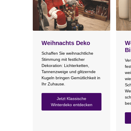
Weihnachts Deko
We
Bi
Schaffen Sie weihnachtliche
Stimmung mit festlicher
Ver
Dekoration: Lichterketten,
fes
Tannenzweige und glitzernde
wei
Kugeln bringen Gemütlichkeit in
wie
Ihr Zuhause.
Sch
We
sch
Jetzt Klassische
bes
Winterdeko entdecken