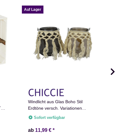
Auf Lager
Auf Lager
Weinbox Pe
Wunschtex
Windlicht aus Glas Boho Stil
Weinkiste 
T
Erdtöne versch. Variationen
Sofort v
Lieferzeit:
2
Makramee
Sofort verfügbar
ab
11,99 €
*
26,99 €
*