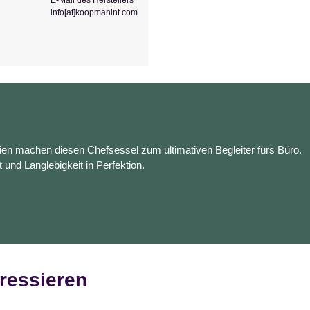
E-Mail des Herstellers
info[at]koopmanint.com
en machen diesen Chefsessel zum ultimativen Begleiter fürs Büro.
t und Langlebigkeit in Perfektion.
ressieren