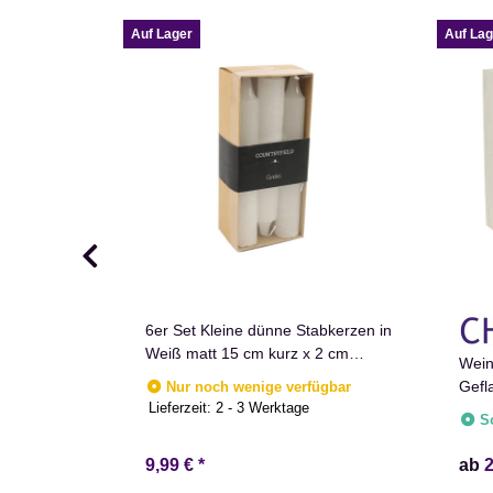
Auf Lager
Auf Lag
6er Set Kleine dünne Stabkerzen in
Weiß matt 15 cm kurz x 2 cm
 Gold
Wein
durchmesser Countryfield Wachs
Gefl
Nur noch wenige verfügbar
Candle
Lieferzeit:
2 - 3 Werktage
S
9,99 €
*
ab