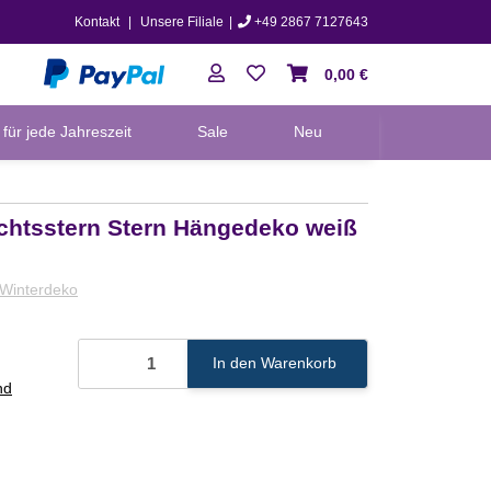
Kontakt
|
Unsere Filiale
|
+49 2867 7127643
0,00 €
für jede Jahreszeit
Sale
Neu
htsstern Stern Hängedeko weiß
Winterdeko
In den Warenkorb
nd