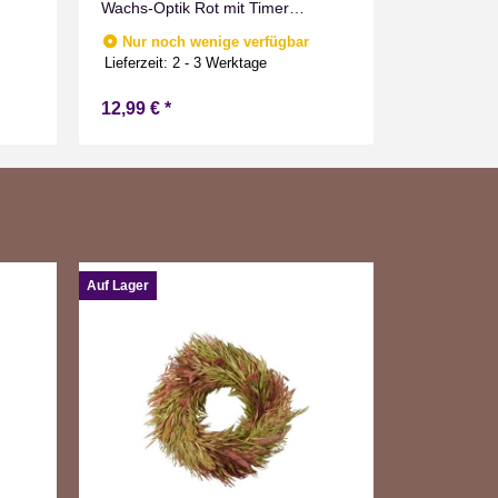
Lieferzeit:
2
Wachs-Optik Rot mit Timer
Flammen Effect für Drinnen
Nur noch wenige verfügbar
Warmweiß 11 cm hoch
Lieferzeit:
2 - 3 Werktage
12,99 €
*
6,49 €
*
Auf Lager
Auf Lager