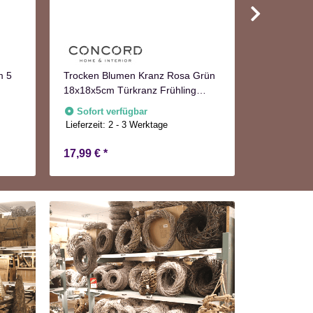
Runder Hol
50cm
m 5
Trocken Blumen Kranz Rosa Grün
18x18x5cm Türkranz Frühling
Sofort v
Lieferzeit:
2
Herbst
Sofort verfügbar
Lieferzeit:
2 - 3 Werktage
17,99 €
*
23,99 €
*