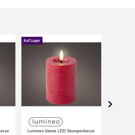
Auf Lager
Auf Lager
Wachs LED
kerze
Lumineo kleine LED Stumpenkerze
Nur noc