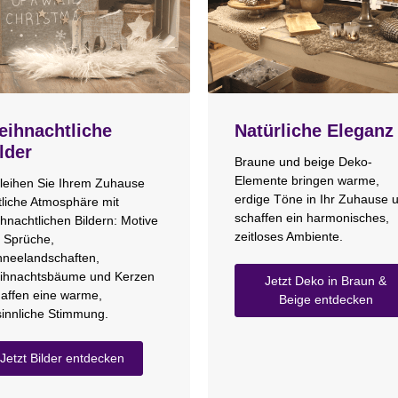
ihnachtliche
Natürliche Eleganz
lder
Braune und beige Deko-
Elemente bringen warme,
leihen Sie Ihrem Zuhause
erdige Töne in Ihr Zuhause 
tliche Atmosphäre mit
schaffen ein harmonisches,
hnachtlichen Bildern: Motive
zeitloses Ambiente.
 Sprüche,
neelandschaften,
ihnachtsbäume und Kerzen
Jetzt Deko in Braun &
affen eine warme,
Beige entdecken
innliche Stimmung.
Jetzt Bilder entdecken