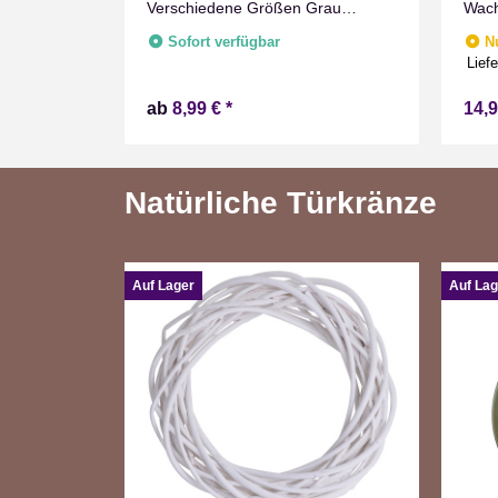
imer
Verschiedene Größen Grau
Wach
nnen
Marmoriert Flammenlos mit
Flam
fügbar
Sofort verfügbar
N
Zeitschaltuhr Flacker Technik Timer
Warm
e
Liefe
Batterie betrieben
ab
8,99 €
*
14,
Natürliche Türkränze
Auf Lager
Auf Lag