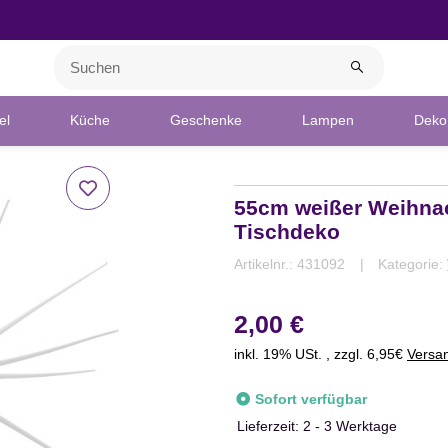
el
Küche
Geschenke
Lampen
Deko 
55cm weißer Weihnac
Tischdeko
Artikelnr.:
431092
Kategorie:
2,00 €
inkl. 19% USt. , zzgl. 6,95€
Versa
Sofort verfügbar
Lieferzeit:
2 - 3 Werktage