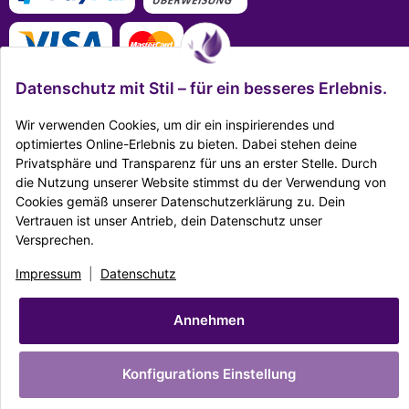
Datenschutz mit Stil – für ein besseres Erlebnis.
Wir verwenden Cookies, um dir ein inspirierendes und
optimiertes Online-Erlebnis zu bieten. Dabei stehen deine
Mehr Infos zu den Zahlungsarten
Privatsphäre und Transparenz für uns an erster Stelle. Durch
die Nutzung unserer Website stimmst du der Verwendung von
Ausgezeichnet Zertifiziert
Cookies gemäß unserer Datenschutzerklärung zu. Dein
Vertrauen ist unser Antrieb, dein Datenschutz unser
Versprechen.
Twitter
Facebook
Reddit
EMail
Impressum
|
Datenschutz
|
AGB
|
Widerrufsrecht
|
Sitemap
|
Karriere
|
Impressum
|
Datenschutz
Unternehmen
|
Batteriegesetz
© Copyright Dekostore.eu
Annehmen
* Alle Preise inkl. gesetzlicher USt., zzgl.
Versand
Made with ♥ with
easyTemplate360
Konfigurations Einstellung
Powered by
JTL-Shop