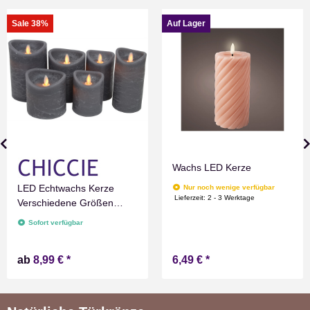
Sale 38%
Auf Lager
Wachs LED Kerze
LED Echtwachs Kerze
Nur noch wenige verfügbar
Lieferzeit:
2 - 3 Werktage
Verschiedene Größen
Grau Marmoriert
Sofort verfügbar
Flammenlos mit
Zeitschaltuhr Flacker
ab
8,99 €
*
6,49 €
*
Technik Timer Batterie
betrieben