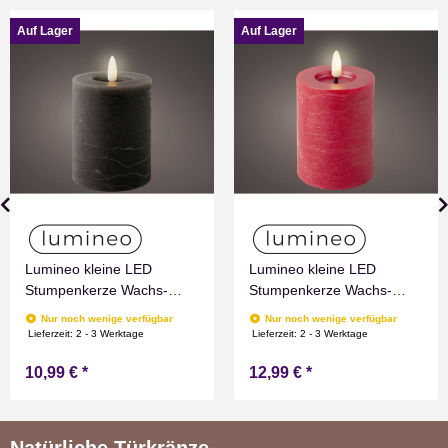
Auf Lager
Auf Lager
Lumineo kleine LED
Lumineo kleine LED
Stumpenkerze Wachs-
Stumpenkerze Wachs-
Optik Grau mit Timer
Optik Rot mit Timer
Nur noch wenige verfügbar
Nur noch wenige verfügbar
Flammen Effect für
Flammen Effect für
Lieferzeit:
2 - 3 Werktage
Lieferzeit:
2 - 3 Werktage
Drinnen Warmweiß 11 cm
Drinnen Warmweiß 11 cm
10,99 €
*
12,99 €
*
hoch
hoch
Natürliche Türkränze