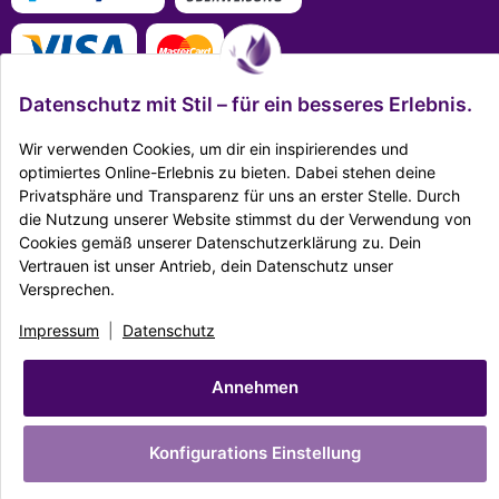
Datenschutz mit Stil – für ein besseres Erlebnis.
Wir verwenden Cookies, um dir ein inspirierendes und
optimiertes Online-Erlebnis zu bieten. Dabei stehen deine
Mehr Infos zu den Zahlungsarten
Privatsphäre und Transparenz für uns an erster Stelle. Durch
die Nutzung unserer Website stimmst du der Verwendung von
Ausgezeichnet Zertifiziert
Cookies gemäß unserer Datenschutzerklärung zu. Dein
Vertrauen ist unser Antrieb, dein Datenschutz unser
Versprechen.
Twitter
Facebook
Reddit
EMail
Impressum
|
Datenschutz
|
AGB
|
Widerrufsrecht
|
Sitemap
|
Karriere
|
Impressum
|
Datenschutz
Unternehmen
|
Batteriegesetz
© Copyright Dekostore.eu
Annehmen
* Alle Preise inkl. gesetzlicher USt., zzgl.
Versand
Made with ♥ with
easyTemplate360
Konfigurations Einstellung
Powered by
JTL-Shop