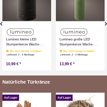
Lumineo kleine LED
Lumineo große LED
Stumpenkerze Wachs-
Stumpenkerze Wachs-
Optik Grau mit Timer
Optik Grün mit Timer
Nur noch wenige verfügbar
Nur noch wenige verfügbar
Flammen Effect für
Flammen Effect für
Lieferzeit:
2 - 3 Werktage
Lieferzeit:
2 - 3 Werktage
Drinnen Warmweiß 11 cm
Drinnen Warmweiß 19 cm
10,99 €
*
13,99 €
*
hoch
hoch
Natürliche Türkränze
Auf Lager
Auf Lager