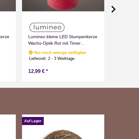
Wachs LED
kerze
Lumineo kleine LED Stumpenkerze
Nur noc
Lieferzeit:
2
Wachs-Optik Rot mit Timer
Flammen Effect für Drinnen
Nur noch wenige verfügbar
Warmweiß 11 cm hoch
Lieferzeit:
2 - 3 Werktage
12,99 €
*
6,49 €
*
Auf Lager
Auf Lager