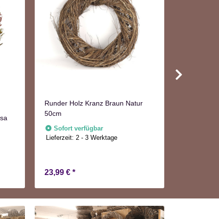
Runder Holz Kranz Braun Natur
50cm
osa
Holz Türkr
Sofort verfügbar
Nur noc
Lieferzeit:
2 - 3 Werktage
23,99 €
*
5,94 €
*