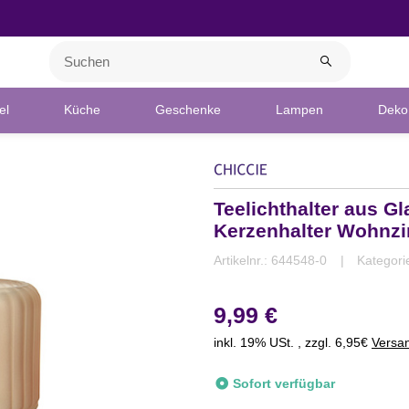
el
Küche
Geschenke
Lampen
Deko 
Teelichthalter aus G
Kerzenhalter Wohnz
Artikelnr.:
644548-0
Kategori
9,99 €
inkl. 19% USt. , zzgl. 6,95€
Versa
Sofort verfügbar