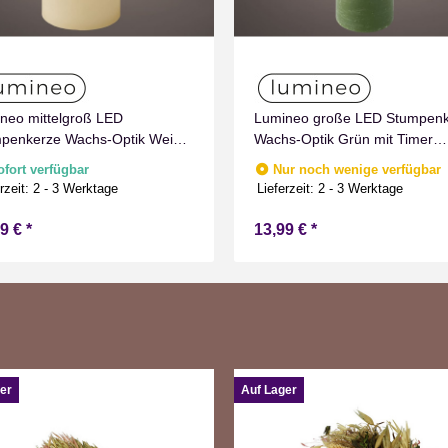
neo mittelgroß LED
Lumineo große LED Stumpen
penkerze Wachs-Optik Weiß
Wachs-Optik Grün mit Timer
Timer Flammen Effect für
Flammen Effect für Drinnen
ofort verfügbar
Nur noch wenige verfügbar
nen Warmweiß 15 cm hoch
Warmweiß 19 cm hoch
rzeit:
2 - 3 Werktage
Lieferzeit:
2 - 3 Werktage
99 €
*
13,99 €
*
er
Auf Lager