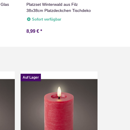
 Glas
Platzset Winterwald aus Filz
Holzkiste i
38x38cm Platzdeckchen Tischdeko
geflammt 
Obstkiste
Sofort verfügbar
Sofort v
8,99 €
*
ab
17,99 
Auf Lager
Auf Lager