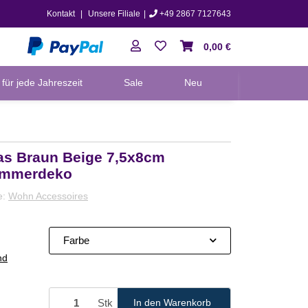
Kontakt
|
Unsere Filiale
|
+49 2867 7127643
0,00 €
für jede Jahreszeit
Sale
Neu
las Braun Beige 7,5x8cm
immerdeko
e:
Wohn Accessoires
Farbe
nd
Stk
In den Warenkorb