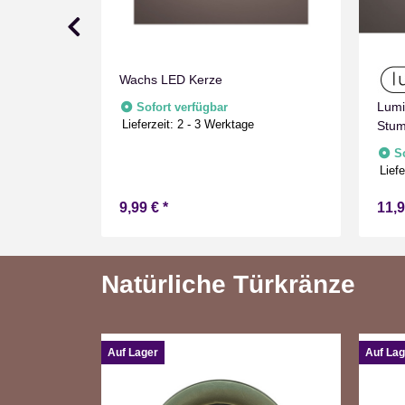
Wachs LED Kerze
umpenkerze
Lumi
Sofort verfügbar
Lieferzeit:
2 - 3 Werktage
imer
Stum
nnen
mit 
fügbar
S
Drin
e
Liefe
9,99 €
*
11,
Natürliche Türkränze
Auf Lager
Auf Lag