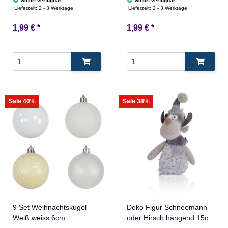
Sofort verfügbar
Sofort verfügbar
Glänzend
Glänzend Glitze
Lieferzeit:
2 - 3 Werktage
Lieferzeit:
2 - 3 Werktage
1,99 €
*
1,99 €
*
Sale 40%
Sale 38%
9 Set Weihnachtskugel
Deko Figur Schneemann
Weiß weiss 6cm
oder Hirsch hängend 15cm