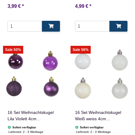
3,99 €
*
4,99 €
*
Sale 50%
Sale 56%
16 Set Weihnachtskugel
16 Set Weihnachtskugel
Lila Violett 4cm
Weiß weiss 4cm
Christbaumschmuck
Christbaumschmuck
Sofort verfügbar
Sofort verfügbar
Glänzend
Glänzend
Lieferzeit:
2 - 3 Werktage
Lieferzeit:
2 - 3 Werktage