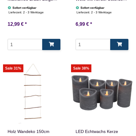
Rund Deko mit federn
Tischdeko
Sofort verfügbar
Sofort verfügbar
perlen glitzer
Lieferzeit:
2 - 3 Werktage
Lieferzeit:
2 - 3 Werktage
12,99 €
*
6,99 €
*
Sale 31%
Sale 38%
Holz Wandeko 150cm
LED Echtwachs Kerze