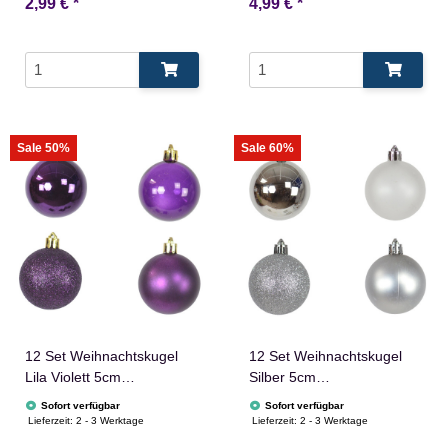
2,99 €
*
4,99 €
*
Sale 50%
Sale 60%
12 Set Weihnachtskugel
12 Set Weihnachtskugel
Lila Violett 5cm
Silber 5cm
Christbaumschmuck
Christbaumschmuck
Sofort verfügbar
Sofort verfügbar
Glänzend
Glänzend Glitzer
Lieferzeit:
2 - 3 Werktage
Lieferzeit:
2 - 3 Werktage