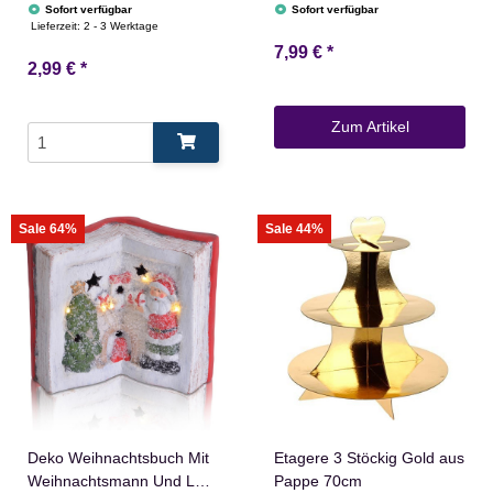
Christbaumschmuck
Schneemannfigur
Sofort verfügbar
Sofort verfügbar
Glänzend
Hirschfigur
Lieferzeit:
2 - 3 Werktage
7,99 €
*
2,99 €
*
Zum Artikel
Sale 64%
Sale 44%
Deko Weihnachtsbuch Mit
Etagere 3 Stöckig Gold aus
Weihnachtsmann Und LED
Pappe 70cm