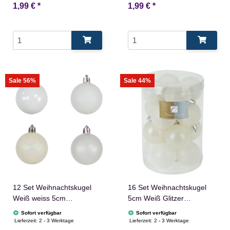
1,99 €
*
1,99 €
*
Sale 56%
Sale 44%
12 Set Weihnachtskugel
16 Set Weihnachtskugel
Weiß weiss 5cm
5cm Weiß Glitzer
Christbaumschmuck
Christbaumschmuck
Sofort verfügbar
Sofort verfügbar
Glänzend
Lieferzeit:
2 - 3 Werktage
Lieferzeit:
2 - 3 Werktage