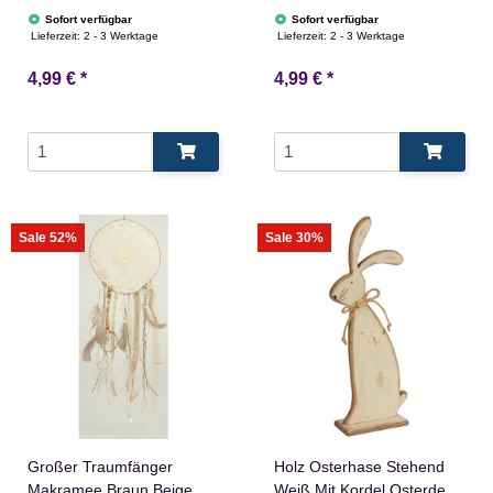
Lichterdraht Aus Stein
Sofort verfügbar
Sofort verfügbar
Weihnachtsdeko Tischdeko
Lieferzeit:
2 - 3 Werktage
Lieferzeit:
2 - 3 Werktage
Weihnachtsmotiv
4,99 €
*
4,99 €
*
Sale 52%
Sale 30%
Großer Traumfänger
Holz Osterhase Stehend
Makramee Braun Beige
Weiß Mit Kordel Osterdeko