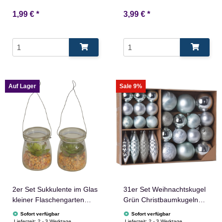
1,99 €
*
3,99 €
*
Auf Lager
Sale 9%
2er Set Sukkulente im Glas
31er Set Weihnachtskugel
kleiner Flaschengarten
Grün Christbaumkugeln
ohne Erde 7 x 6 cm
Baumschmuck
Sofort verfügbar
Sofort verfügbar
Lieferzeit:
2 - 3 Werktage
Lieferzeit:
2 - 3 Werktage