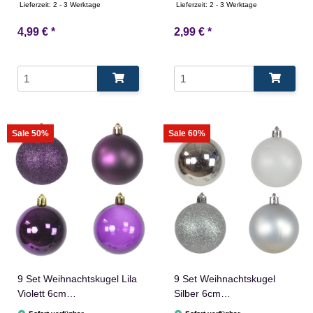
Glänzend
Lieferzeit:
2 - 3 Werktage
Lieferzeit:
2 - 3 Werktage
4,99 €
*
2,99 €
*
Sale 50%
Sale 60%
9 Set Weihnachtskugel Lila
9 Set Weihnachtskugel
Violett 6cm
Silber 6cm
Christbaumschmuck
Christbaumschmuck