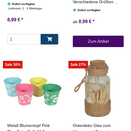
Verschiedene Größen
Sofort verfügbar
Grau Marmoriert
Lieferzeit:
2 - 3 Werktage
Sofort verfügbar
Flammenlos mit
8,99 €
*
Zeitschaltuhr Flacker
8,99 €
*
ab
Technik Timer Batterie
betrieben
Zum Artikel
Sale 38%
Sale 27%
Metall Blumentopf Pink
Osterdeko Glas zum