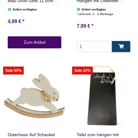
Blau Grün Gelb 11,5cm
Hängen mit Ostereier
Kräutertopf Pflanztopf
18cm
Sofort verfügbar
Sofort verfügbar
Lieferzeit:
2 - 3 Werktage
4,99 €
*
7,99 €
*
Zum Artikel
Sale 50%
Sale 22%
Osterhase Auf Schaukel
Tafel zum hängen mit