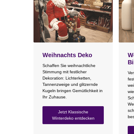
Weihnachts Deko
We
Bi
Schaffen Sie weihnachtliche
Stimmung mit festlicher
Ver
Dekoration: Lichterketten,
fes
Tannenzweige und glitzernde
wei
Kugeln bringen Gemütlichkeit in
wie
Ihr Zuhause.
Sch
We
sch
Jetzt Klassische
bes
Winterdeko entdecken