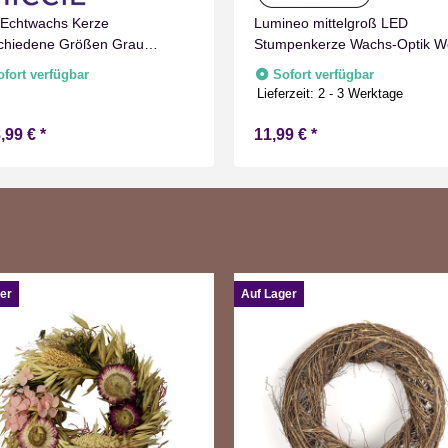
Echtwachs Kerze
Lumineo mittelgroß LED
chiedene Größen Grau
Stumpenkerze Wachs-Optik W
oriert Flammenlos mit
mit Timer Flammen Effect für
ofort verfügbar
Sofort verfügbar
schaltuhr Flacker Technik Timer
Drinnen Warmweiß 15 cm hoc
Lieferzeit:
2 - 3 Werktage
erie betrieben
,99 €
*
11,99 €
*
er
Auf Lager