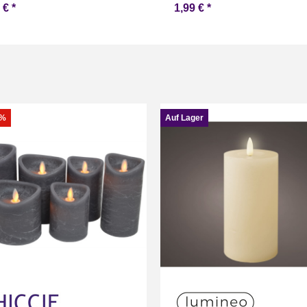
9 €
*
1,99 €
*
8%
Auf Lager