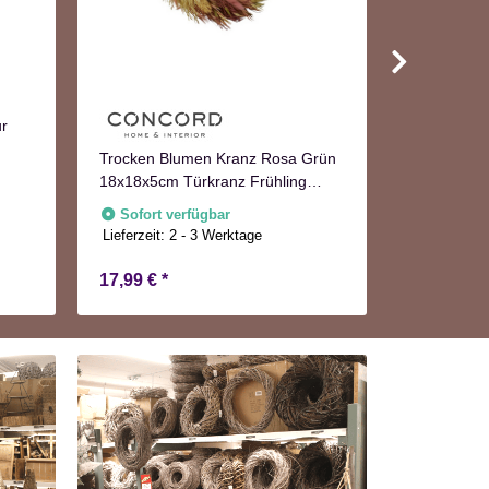
ur
Trocken Blumen Kranz Rosa Grün
Holz Türkr
18x18x5cm Türkranz Frühling
Nur noc
Herbst
Sofort verfügbar
Lieferzeit:
2 - 3 Werktage
17,99 €
*
5,94 €
*