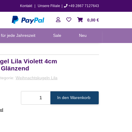
Kontakt
|
Unsere Filiale
|
+49 2867 7127643
0,00 €
für jede Jahreszeit
Sale
Neu
el Lila Violett 4cm
 Glänzend
tegorie:
Weihnachtskugeln Lila
In den Warenkorb
nd