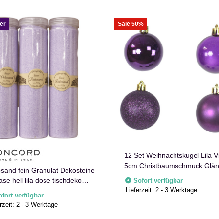
er
Sale 50%
12 Set Weihnachtskugel Lila Vi
5cm Christbaumschmuck Glä
sand fein Granulat Dekosteine
ase hell lila dose tischdeko
Sofort verfügbar
Lieferzeit:
2 - 3 Werktage
g
ofort verfügbar
rzeit:
2 - 3 Werktage