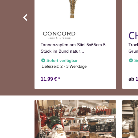
Türkranz
Tannenzapfen am Stiel 5x65cm 5
Troc
tion
Stück im Bund natur
Grün
Adventskranzdeko
Sofort verfügbar
S
Lieferzeit:
2 - 3 Werktage
11,99 €
*
ab