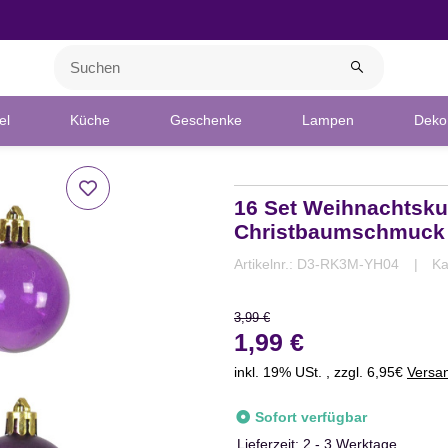
el
Küche
Geschenke
Lampen
Deko 
16 Set Weihnachtskug
Christbaumschmuck
Artikelnr.:
D3-RK3M-YH04
Ka
3,99 €
1,99 €
inkl. 19% USt. , zzgl. 6,95€
Versa
Sofort verfügbar
Lieferzeit:
2 - 3 Werktage