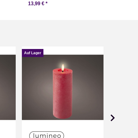
13,99 €
*
9,99 €
*
Auf Lager
Auf Lager
Wachs LED