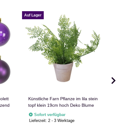
Auf Lager
Auf Lager
olett
Künstliche Farn Pflanze im lila stein
6er Set Kl
nzend
topf klein 19cm hoch Deko Blume
Dunkelrot 
durchmesse
Sofort verfügbar
Sofort v
Candle
Lieferzeit:
2 - 3 Werktage
Lieferzeit:
2