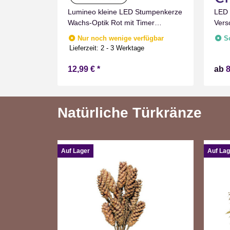
umpenkerze
Lumineo kleine LED Stumpenkerze
LED 
imer
Wachs-Optik Rot mit Timer
Vers
nnen
Flammen Effect für Drinnen
Marm
fügbar
Nur noch wenige verfügbar
S
Warmweiß 11 cm hoch
Zeit
e
Lieferzeit:
2 - 3 Werktage
Batt
12,99 €
*
ab
8
Natürliche Türkränze
Auf Lager
Auf Lag