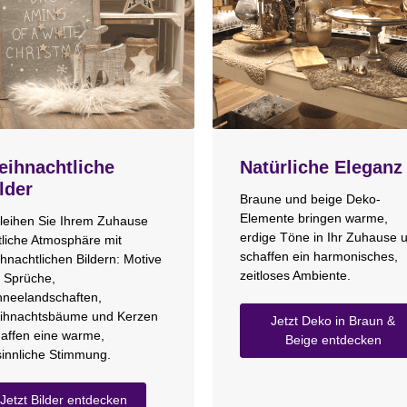
ihnachtliche
Natürliche Eleganz
lder
Braune und beige Deko-
Elemente bringen warme,
leihen Sie Ihrem Zuhause
erdige Töne in Ihr Zuhause 
tliche Atmosphäre mit
schaffen ein harmonisches,
hnachtlichen Bildern: Motive
zeitloses Ambiente.
 Sprüche,
neelandschaften,
ihnachtsbäume und Kerzen
Jetzt Deko in Braun &
affen eine warme,
Beige entdecken
innliche Stimmung.
Jetzt Bilder entdecken