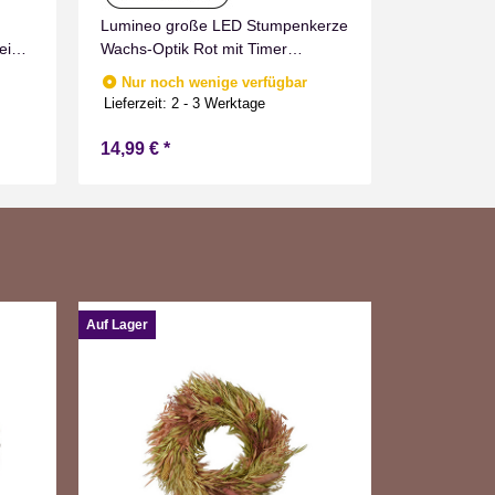
Lumineo große LED Stumpenkerze
Sofort v
Lieferzeit:
2
eiß
Wachs-Optik Rot mit Timer
Flammen Effect für Drinnen
Nur noch wenige verfügbar
h
Warmweiß 19 cm hoch
Lieferzeit:
2 - 3 Werktage
14,99 €
*
9,99 €
*
Auf Lager
Auf Lager