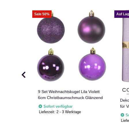
Sale 50%
Auf Lag
m lila stein
9 Set Weihnachtskugel Lila Violett
eko Blume
6cm Christbaumschmuck Glänzend
Deko
für V
Sofort verfügbar
e
Lieferzeit:
2 - 3 Werktage
700
S
Liefe