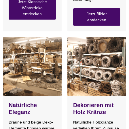
Jetzt Klassische
Winterdeko
entdecken
Jetzt Bilder
entdecken
Natürliche
Dekorieren mit
Eleganz
Holz Kränze
Braune und beige Deko-
Natürliche Holzkränze
Elemente bringen warme,
verleihen Ihrem Zuhause