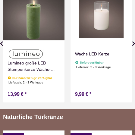
Wachs LED Kerze
Lumineo große LED
Sofort verfügbar
Lieferzeit:
2 - 3 Werktage
Stumpenkerze Wachs-
Optik Grün mit Timer
Nur noch wenige verfügbar
Flammen Effect für
Lieferzeit:
2 - 3 Werktage
Drinnen Warmweiß 19 cm
13,99 €
*
9,99 €
*
hoch
Natürliche Türkränze