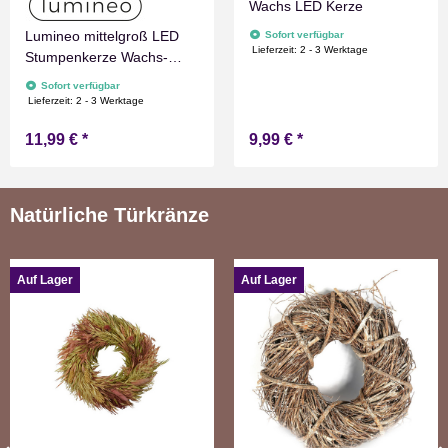
Wachs LED Kerze
Lumineo mittelgroß LED
Sofort verfügbar
Lieferzeit:
2 - 3 Werktage
Stumpenkerze Wachs-
Optik Weiß mit Timer
Sofort verfügbar
Flammen Effect für
Lieferzeit:
2 - 3 Werktage
Drinnen Warmweiß 15 cm
11,99 €
*
9,99 €
*
hoch
Natürliche Türkränze
Auf Lager
Auf Lager