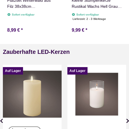
Platzset Winterwald aus
Kleine Stumpenkerze
Filz 38x38cm
Rustikal Wachs Hell Grau 7
Platzdeckchen Tischdeko
x 7 cm Concord
Sofort verfügbar
Sofort verfügbar
Lieferzeit:
2 - 3 Werktage
8,99 €
*
9,99 €
*
Zauberhafte LED-Kerzen
Auf Lager
Auf Lager