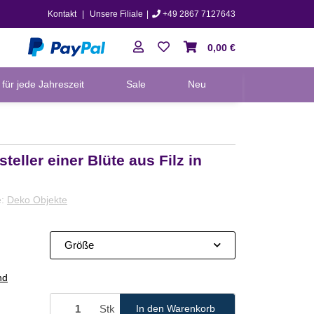
Kontakt
|
Unsere Filiale
|
+49 2867 7127643
0,00 €
für jede Jahreszeit
Sale
Neu
teller einer Blüte aus Filz in
e:
Deko Objekte
Größe
nd
Stk
In den Warenkorb