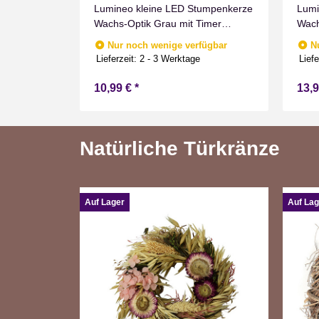
umpenkerze
Lumineo kleine LED Stumpenkerze
Lumi
mer
Wachs-Optik Grau mit Timer
Wach
nnen
Flammen Effect für Drinnen
Flam
fügbar
Nur noch wenige verfügbar
N
Warmweiß 11 cm hoch
Warm
e
Lieferzeit:
2 - 3 Werktage
Liefe
10,99 €
*
13,
Natürliche Türkränze
Auf Lager
Auf Lag