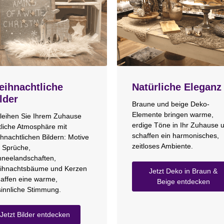
ihnachtliche
Natürliche Eleganz
lder
Braune und beige Deko-
Elemente bringen warme,
leihen Sie Ihrem Zuhause
erdige Töne in Ihr Zuhause 
tliche Atmosphäre mit
schaffen ein harmonisches,
hnachtlichen Bildern: Motive
zeitloses Ambiente.
 Sprüche,
neelandschaften,
ihnachtsbäume und Kerzen
Jetzt Deko in Braun &
affen eine warme,
Beige entdecken
innliche Stimmung.
Jetzt Bilder entdecken