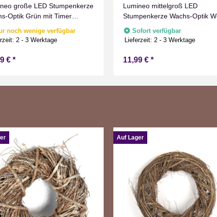
neo große LED Stumpenkerze
Lumineo mittelgroß LED
s-Optik Grün mit Timer
Stumpenkerze Wachs-Optik W
men Effect für Drinnen
mit Timer Flammen Effect für
ur noch wenige verfügbar
Sofort verfügbar
weiß 19 cm hoch
Drinnen Warmweiß 15 cm hoc
rzeit:
2 - 3 Werktage
Lieferzeit:
2 - 3 Werktage
99 €
*
11,99 €
*
er
Auf Lager