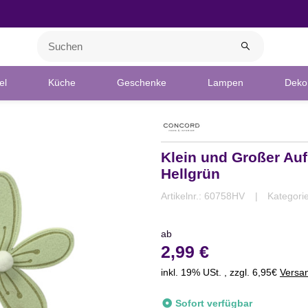
el
Küche
Geschenke
Lampen
Deko 
Klein und Großer Aufs
Hellgrün
Artikelnr.:
60758HV
Kategori
ab
2,99 €
inkl. 19% USt. , zzgl. 6,95€
Versa
Sofort verfügbar