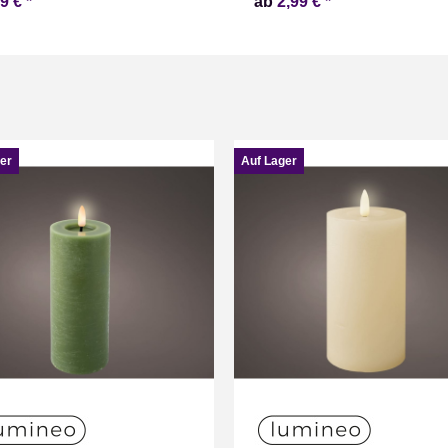
99 €
*
ab
2,99 €
*
er
Auf Lager