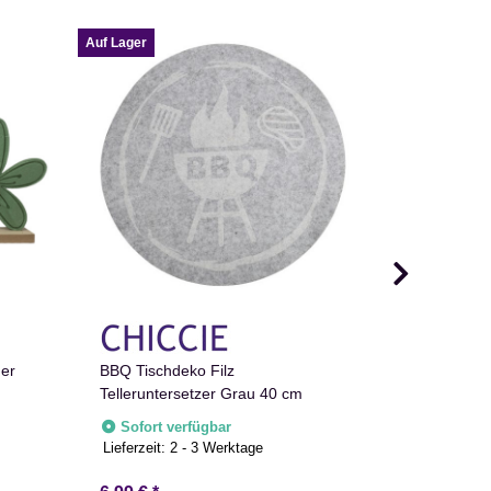
Auf Lager
Auf Lager
ner
BBQ Tischdeko Filz
2 Set Windl
Telleruntersetzer Grau 40 cm
Grau aus G
Kerzenhalt
Sofort verfügbar
Nur noc
Lieferzeit:
2 - 3 Werktage
Lieferzeit:
2