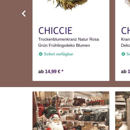
Trockenblumenkranz Natur Rosa
Kran
Grün Frühlingsdeko Blumen
Deko
fügbar
Sofort verfügbar
S
ab
14,99 €
*
ab