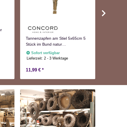
ur
Kranz
Tannenzapfen am Stiel 5x65cm 5
Sofort v
Lieferzeit:
2
Stück im Bund natur
Adventskranzdeko
Sofort verfügbar
Lieferzeit:
2 - 3 Werktage
11,99 €
*
8,99 €
*