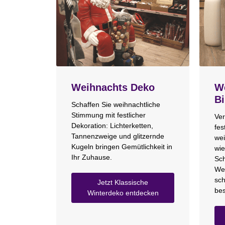
Weihnachts Deko
We
Bi
Schaffen Sie weihnachtliche
Stimmung mit festlicher
Ver
Dekoration: Lichterketten,
fes
Tannenzweige und glitzernde
wei
Kugeln bringen Gemütlichkeit in
wie
Ihr Zuhause.
Sch
We
sch
Jetzt Klassische
bes
Winterdeko entdecken