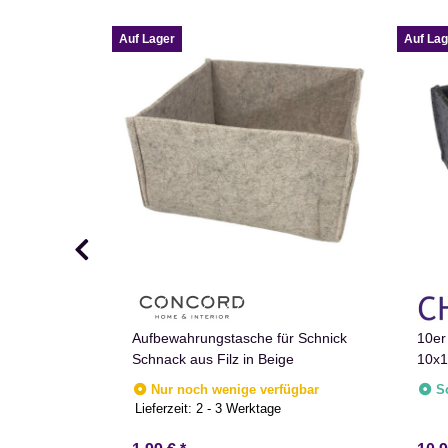
Auf Lager
Auf Lag
hnachten -
Aufbewahrungstasche für Schnick
10er
läufer Deko
Schnack aus Filz in Beige
10x1
Nur noch wenige verfügbar
S
e
Lieferzeit:
2 - 3 Werktage