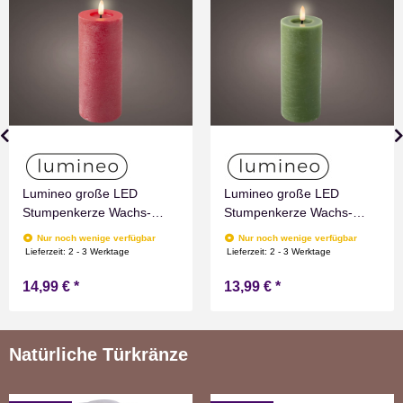
Lumineo große LED
Lumineo große LED
Stumpenkerze Wachs-
Stumpenkerze Wachs-
Optik Rot mit Timer
Optik Grün mit Timer
Nur noch wenige verfügbar
Nur noch wenige verfügbar
Flammen Effect für
Flammen Effect für
Lieferzeit:
2 - 3 Werktage
Lieferzeit:
2 - 3 Werktage
Drinnen Warmweiß 19 cm
Drinnen Warmweiß 19 cm
14,99 €
*
13,99 €
*
hoch
hoch
Natürliche Türkränze