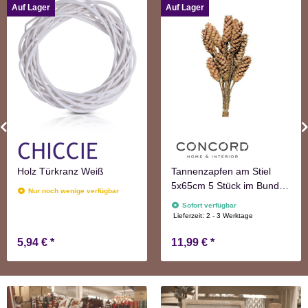
Auf Lager
Auf Lager
Holz Türkranz Weiß
Tannenzapfen am Stiel
5x65cm 5 Stück im Bund
Nur noch wenige verfügbar
natur Adventskranzdeko
Sofort verfügbar
Lieferzeit:
2 - 3 Werktage
5,94 €
*
11,99 €
*