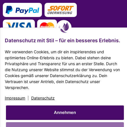
Datenschutz mit Stil – für ein besseres Erlebnis.
Wir verwenden Cookies, um dir ein inspirierendes und
optimiertes Online-Erlebnis zu bieten. Dabei stehen deine
Mehr Infos zu den Zahlungsarten
Privatsphäre und Transparenz für uns an erster Stelle. Durch
die Nutzung unserer Website stimmst du der Verwendung von
Ausgezeichnet Zertifiziert
Cookies gemäß unserer Datenschutzerklärung zu. Dein
Vertrauen ist unser Antrieb, dein Datenschutz unser
Twitter
Facebook
Reddit
EMail
Versprechen.
Impressum
|
Datenschutz
|
AGB
|
Widerrufsrecht
|
Sitemap
|
Karriere
|
Impressum
|
Datenschutz
Unternehmen
|
Batteriegesetz
© Copyright Dekostore.eu
Annehmen
* Alle Preise inkl. gesetzlicher USt., zzgl.
Versand