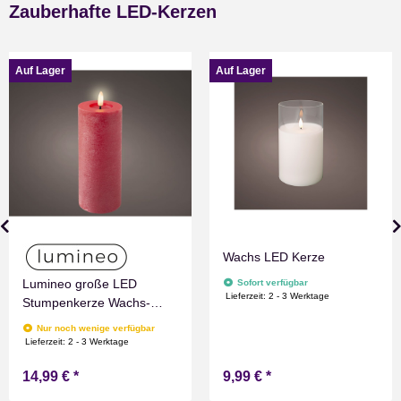
Zauberhafte LED-Kerzen
Auf Lager
Auf Lager
Wachs LED Kerze
Lumineo große LED
Sofort verfügbar
Lieferzeit:
2 - 3 Werktage
Stumpenkerze Wachs-
Optik Rot mit Timer
Nur noch wenige verfügbar
Flammen Effect für
Lieferzeit:
2 - 3 Werktage
Drinnen Warmweiß 19 cm
14,99 €
*
9,99 €
*
hoch