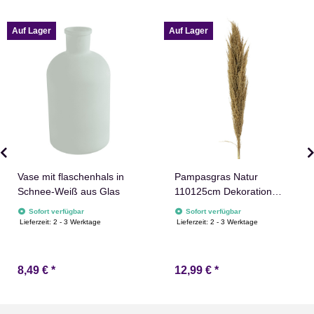
Auf Lager
Auf Lager
Vase mit flaschenhals in
Pampasgras Natur
Schnee-Weiß aus Glas
110125cm Dekoration
Blumen Pampas Gras
Sofort verfügbar
Sofort verfügbar
Deko
Lieferzeit:
2 - 3 Werktage
Lieferzeit:
2 - 3 Werktage
8,49 €
*
12,99 €
*