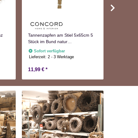
Kranz
nz
Tannenzapfen am Stiel 5x65cm 5
Sofort v
Lieferzeit:
2
Stück im Bund natur
Adventskranzdeko
Sofort verfügbar
Lieferzeit:
2 - 3 Werktage
11,99 €
*
8,99 €
*