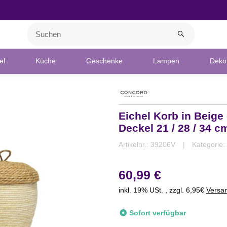
el
Küche
Geschenke
Lampen
Deko 
Eichel Korb in Beige
Deckel 21 / 28 / 34 
Artikelnr.:
39206V
Kategorie:
60,99 €
inkl. 19% USt. , zzgl. 6,95€
Versa
Sofort verfügbar