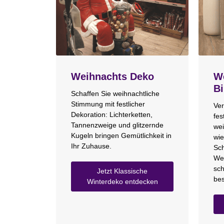
Weihnachts Deko
We
Bi
Schaffen Sie weihnachtliche
Stimmung mit festlicher
Ver
Dekoration: Lichterketten,
fes
Tannenzweige und glitzernde
wei
Kugeln bringen Gemütlichkeit in
wie
Ihr Zuhause.
Sch
We
sch
Jetzt Klassische
bes
Winterdeko entdecken