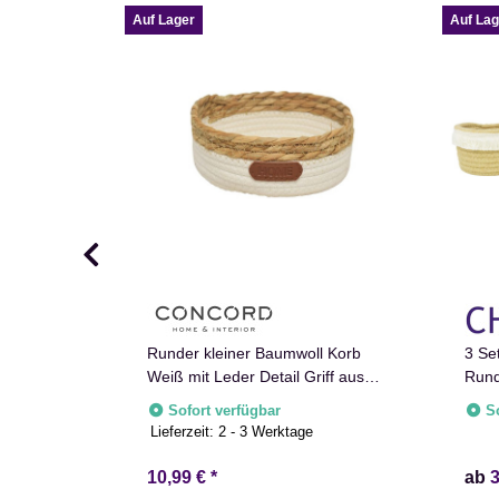
Auf Lager
Auf Lag
Runder kleiner Baumwoll Korb
3 Se
text mit
Weiß mit Leder Detail Griff aus
Rund
 Abgerundet
Seegras
Sofort verfügbar
S
henkidee
e
Lieferzeit:
2 - 3 Werktage
bschied
10,99 €
*
ab