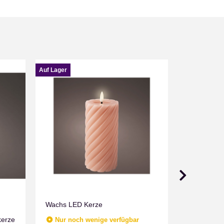
Auf Lager
Auf Lager
Wachs LED Kerze
kerze
Lumineo g
Nur noch wenige verfügbar