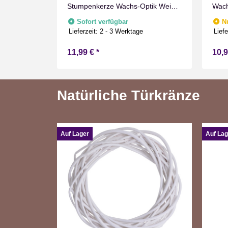
e
Stumpenkerze Wachs-Optik Weiß
Wach
mit Timer Flammen Effect für
Flam
Sofort verfügbar
N
Drinnen Warmweiß 15 cm hoch
Warm
Lieferzeit:
2 - 3 Werktage
Liefe
11,99 €
*
10,
Natürliche Türkränze
Auf Lager
Auf Lag