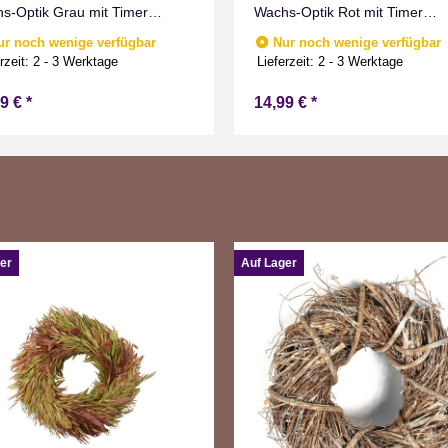
s-Optik Grau mit Timer
Wachs-Optik Rot mit Timer
men Effect für Drinnen
Flammen Effect für Drinnen
ur noch wenige verfügbar
Nur noch wenige verfügbar
weiß 11 cm hoch
Warmweiß 19 cm hoch
rzeit:
2 - 3 Werktage
Lieferzeit:
2 - 3 Werktage
99 €
*
14,99 €
*
er
Auf Lager