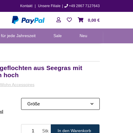
Kontakt
|
Unsere Filiale
|
+49 2867 7127643
0,00 €
für jede Jahreszeit
Sale
Neu
 geflochten aus Seegras mit
cm hoch
Wohn Accessoires
Größe
nd
Stk
In den Warenkorb