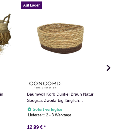
Auf Lager
Auf Lager
in
Baumwoll Korb Dunkel Braun Natur
Natur Baum
Seegras Zweifarbig länglich
in Braun
rechteckig abgerundet
Sofort verfügbar
Sofort v
Lieferzeit:
2 - 3 Werktage
12,99 €
*
ab
15,99 