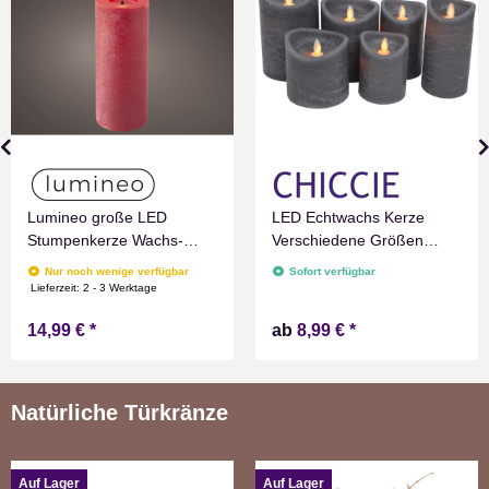
Lumineo große LED
LED Echtwachs Kerze
Stumpenkerze Wachs-
Verschiedene Größen
Optik Rot mit Timer
Grau Marmoriert
Nur noch wenige verfügbar
Sofort verfügbar
Flammen Effect für
Flammenlos mit
Lieferzeit:
2 - 3 Werktage
Drinnen Warmweiß 19 cm
Zeitschaltuhr Flacker
14,99 €
*
ab
8,99 €
*
hoch
Technik Timer Batterie
betrieben
Natürliche Türkränze
Auf Lager
Auf Lager