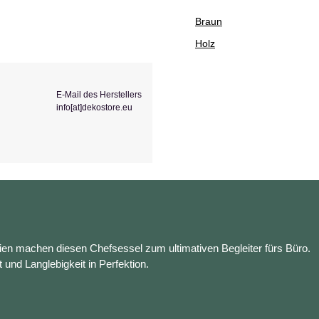
Braun
Holz
E-Mail des Herstellers
info[at]dekostore.eu
en machen diesen Chefsessel zum ultimativen Begleiter fürs Büro.
t und Langlebigkeit in Perfektion.