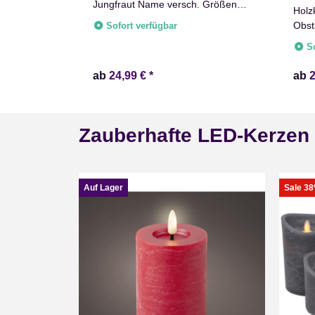
Jungfraut Name versch. Größen
Lange
Holz
Natur Weiß
zkisten
Obst
Sofort verfügbar
Apfelkisten
S
ab
24,99 €
*
ab
Zauberhafte LED-Kerzen
Auf Lager
Sale 3