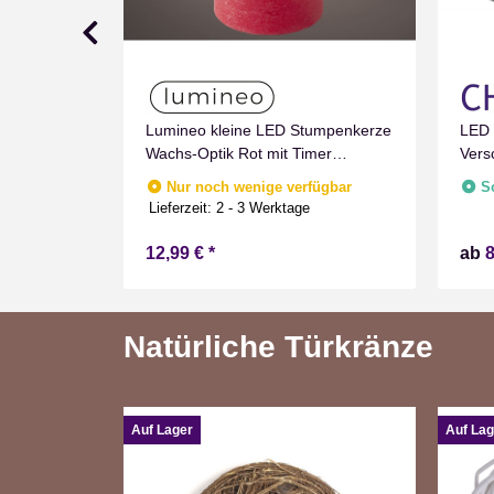
Lumineo kleine LED Stumpenkerze
LED 
fügbar
e
Wachs-Optik Rot mit Timer
Vers
Flammen Effect für Drinnen
Marm
Nur noch wenige verfügbar
S
Warmweiß 11 cm hoch
Zeit
Lieferzeit:
2 - 3 Werktage
Batt
12,99 €
*
ab
8
Natürliche Türkränze
Auf Lager
Auf Lag