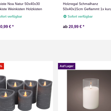
kiste Noa Natur 50x40x30
Holzregal Schmalhanz
kiste Weinkisten Holzkisten
50x40x15cm Geflammt 1x kur
Regal
ofort verfügbar
Sofort verfügbar
20,99 €
*
ab
20,99 €
*
8%
Auf Lager