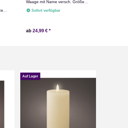
Waage mit Name versch. Größen
Geflammte 
Natur Weiß
zes
Ablage 50x
Sofort verfügbar
Weinkisten 
Sofort v
Obstkiste 
ab
24,99 €
*
ab
24,99 
Auf Lager
Auf Lager