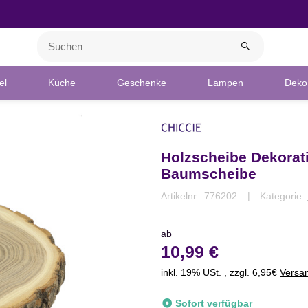
el
Küche
Geschenke
Lampen
Deko 
Holzscheibe Dekorati
Baumscheibe
Artikelnr.:
776202
Kategorie:
ab
10,99 €
inkl. 19% USt. , zzgl. 6,95€
Versa
Sofort verfügbar