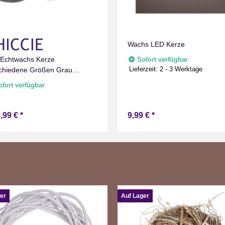
Wachs LED Kerze
Echtwachs Kerze
Sofort verfügbar
Lieferzeit:
2 - 3 Werktage
chiedene Größen Grau
oriert Flammenlos mit
ofort verfügbar
schaltuhr Flacker Technik Timer
erie betrieben
,99 €
*
9,99 €
*
er
Auf Lager