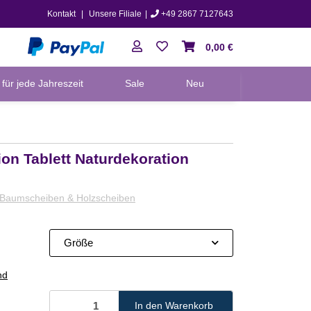
Kontakt
|
Unsere Filiale
|
+49 2867 7127643
0,00 €
für jede Jahreszeit
Sale
Neu
on Tablett Naturdekoration
Baumscheiben & Holzscheiben
Größe
nd
In den Warenkorb