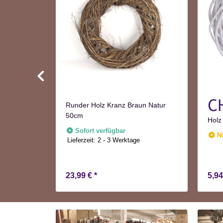
Runder Holz Kranz Braun Natur
50cm
 5x65cm 5
Holz
Sofort verfügbar
N
Lieferzeit:
2 - 3 Werktage
e
23,99 €
*
5,9