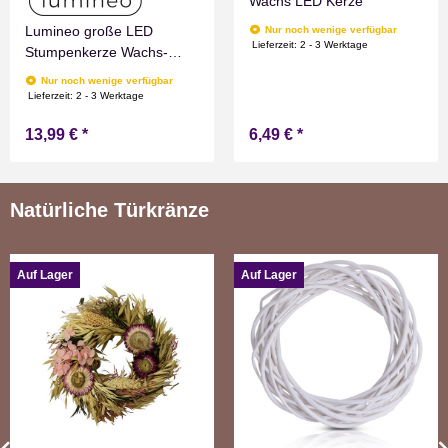
Wachs LED Kerze
Lumineo große LED
Nur noch wenige verfügbar
Lieferzeit:
2 - 3 Werktage
Stumpenkerze Wachs-
Optik Grün mit Timer
Nur noch wenige verfügbar
Flammen Effect für
Lieferzeit:
2 - 3 Werktage
Drinnen Warmweiß 19 cm
13,99 €
*
6,49 €
*
hoch
Natürliche Türkränze
Auf Lager
Auf Lager