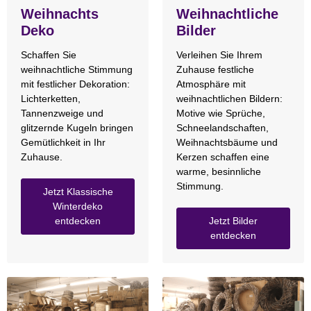
Weihnachts
Weihnachtliche
Deko
Bilder
Schaffen Sie
Verleihen Sie Ihrem
weihnachtliche Stimmung
Zuhause festliche
mit festlicher Dekoration:
Atmosphäre mit
Lichterketten,
weihnachtlichen Bildern:
Tannenzweige und
Motive wie Sprüche,
glitzernde Kugeln bringen
Schneelandschaften,
Gemütlichkeit in Ihr
Weihnachtsbäume und
Zuhause.
Kerzen schaffen eine
warme, besinnliche
Stimmung.
Jetzt Klassische
Winterdeko
entdecken
Jetzt Bilder
entdecken