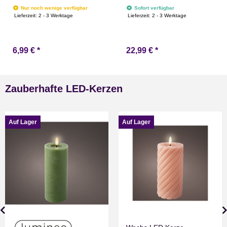
matt 20 cm lang x 2 cm
Warmweiß 900 cm lang
Nur noch wenige verfügbar
Sofort verfügbar
durchmesser Countryfield
Lieferzeit:
2 - 3 Werktage
Lieferzeit:
2 - 3 Werktage
Wachs Candle
6,99 €
*
22,99 €
*
Zauberhafte LED-Kerzen
Auf Lager
Auf Lager