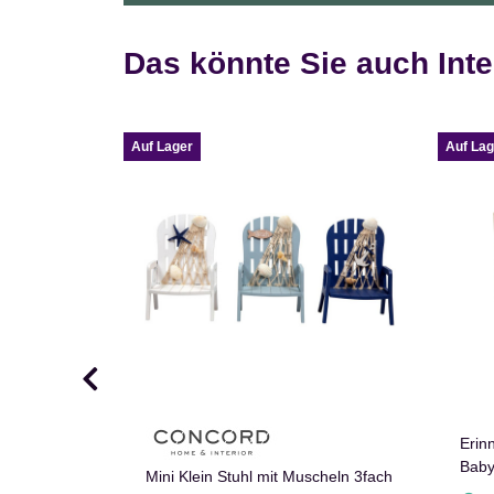
Das könnte Sie auch Inte
Auf Lager
Auf Lag
Erin
Baby
Lange
Mini Klein Stuhl mit Muscheln 3fach
farb