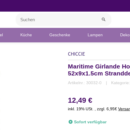
el
Küche
Geschenke
Lampen
Deko 
Maritime Girlande H
52x9x1.5cm Strandd
Artikelnr.:
30032-0
Kategorie
12,49 €
inkl. 19% USt. , zzgl. 6,95€
Versa
Sofort verfügbar