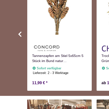
Türkranz
Tannenzapfen am Stiel 5x65cm 5
Troc
tion
Stück im Bund natur
Grün
Adventskranzdeko
Sofort verfügbar
S
Lieferzeit:
2 - 3 Werktage
11,99 €
*
ab