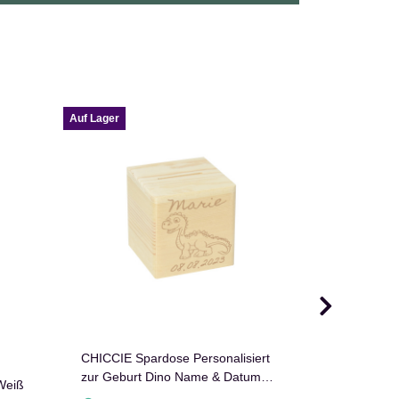
Auf Lager
Auf Lager
CHICCIE Spardose Personalisiert
zur Geburt Dino Name & Datum
Weiß
Fliegenpilz aus
10x10cm Holz