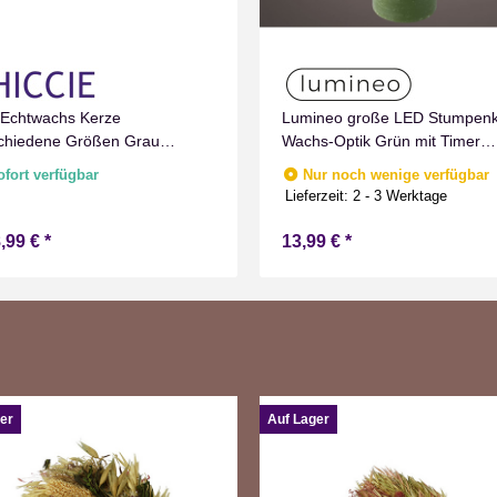
Echtwachs Kerze
Lumineo große LED Stumpen
chiedene Größen Grau
Wachs-Optik Grün mit Timer
oriert Flammenlos mit
Flammen Effect für Drinnen
ofort verfügbar
Nur noch wenige verfügbar
schaltuhr Flacker Technik Timer
Warmweiß 19 cm hoch
Lieferzeit:
2 - 3 Werktage
erie betrieben
,99 €
*
13,99 €
*
er
Auf Lager