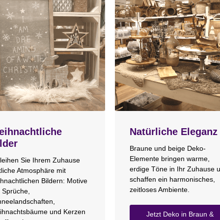
ihnachtliche
Natürliche Eleganz
lder
Braune und beige Deko-
Elemente bringen warme,
leihen Sie Ihrem Zuhause
erdige Töne in Ihr Zuhause 
tliche Atmosphäre mit
schaffen ein harmonisches,
hnachtlichen Bildern: Motive
zeitloses Ambiente.
 Sprüche,
neelandschaften,
ihnachtsbäume und Kerzen
Jetzt Deko in Braun &