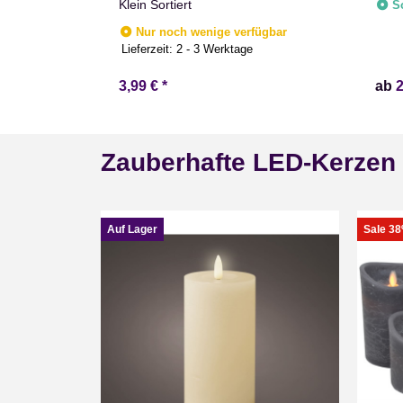
zkisten
Klein Sortiert
S
Erin
Apfelkisten
Nur noch wenige verfügbar
Lieferzeit:
2 - 3 Werktage
3,99 €
*
ab
Zauberhafte LED-Kerzen
Auf Lager
Sale 3