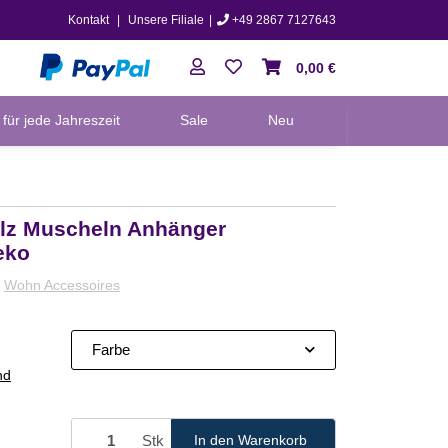
Kontakt
|
Unsere Filiale
|
+49 2867 7127643
0,00 €
für jede Jahreszeit
Sale
Neu
olz Muscheln Anhänger
eko
:
Wohn Accessoires
Farbe
nd
Stk
In den Warenkorb