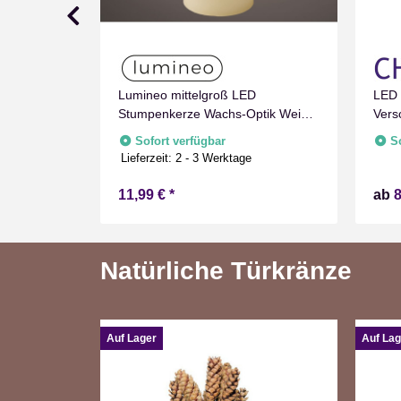
Lumineo mittelgroß LED
LED 
e
Stumpenkerze Wachs-Optik Weiß
Vers
mit Timer Flammen Effect für
Marm
Sofort verfügbar
S
Drinnen Warmweiß 15 cm hoch
Zeit
Lieferzeit:
2 - 3 Werktage
Batt
11,99 €
*
ab
8
Natürliche Türkränze
Auf Lager
Auf Lag