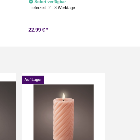
Herbstdeko
Sofort verfügbar
Lieferzeit:
2 - 3 Werktage
Sofort v
22,99 €
*
ab
12,99 
Auf Lager
Auf Lager