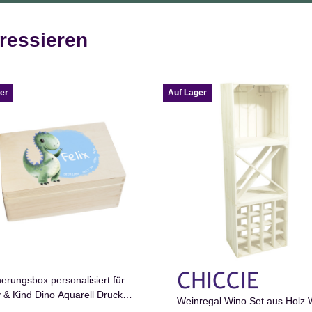
ressieren
er
Auf Lager
nerungsbox personalisiert für
 & Kind Dino Aquarell Druck
Weinregal Wino Set aus Holz 
ig Geburt Holzkiste