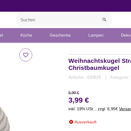
el
Küche
Geschenke
Lampen
Deko 
Weihnachtskugel St
Christbaumkugel
Artikelnr.:
430839
Kategorie:
5,99 €
3,99 €
inkl. 19% USt. , zzgl. 6,95€
Versa
Ausverkauft