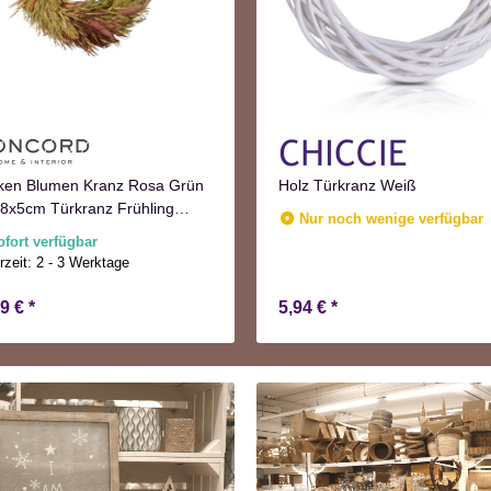
ken Blumen Kranz Rosa Grün
Holz Türkranz Weiß
8x5cm Türkranz Frühling
Nur noch wenige verfügbar
st
ofort verfügbar
rzeit:
2 - 3 Werktage
99 €
*
5,94 €
*