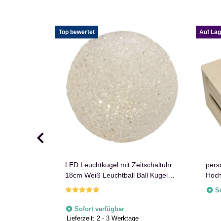
Top bewertet
Auf Lag
nzeichen
LED Leuchtkugel mit Zeitschaltuhr
pers
h. Größen
18cm Weiß Leuchtball Ball Kugel
Hoch
Batteriebetrieben Timer Lichtball
Gesc
S
(18cm)
Sofort verfügbar
Lieferzeit:
2 - 3 Werktage