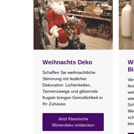
Weihnachts Deko
We
Bi
Schaffen Sie weihnachtliche
Stimmung mit festlicher
Ver
Dekoration: Lichterketten,
fes
Tannenzweige und glitzernde
wei
Kugeln bringen Gemütlichkeit in
wie
Ihr Zuhause.
Sch
We
sch
Jetzt Klassische
bes
Winterdeko entdecken