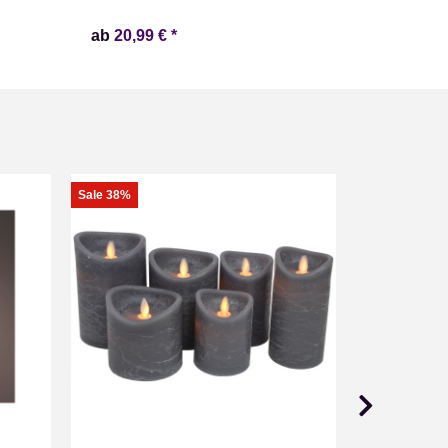
ab
20,99 €
*
ab
24,99 
Sale 38%
Auf Lager