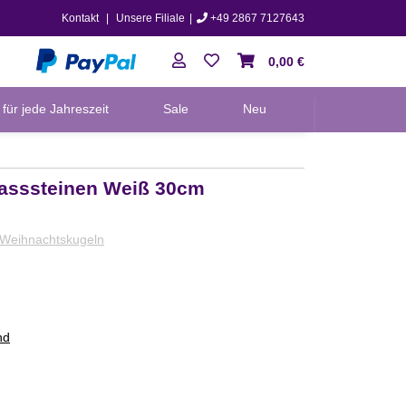
Kontakt
|
Unsere Filiale
|
+49 2867 7127643
0,00 €
für jede Jahreszeit
Sale
Neu
rasssteinen Weiß 30cm
Weihnachtskugeln
nd