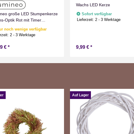
Wachs LED Kerze
neo große LED Stumpenkerze
Sofort verfügbar
Lieferzeit:
2 - 3 Werktage
s-Optik Rot mit Timer
men Effect für Drinnen
ur noch wenige verfügbar
weiß 19 cm hoch
rzeit:
2 - 3 Werktage
99 €
*
9,99 €
*
er
Auf Lager