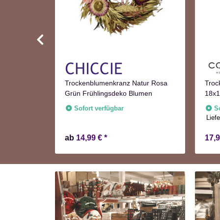
Trockenblumenkranz Natur Rosa
Troc
e
Grün Frühlingsdeko Blumen
18x1
Herb
Sofort verfügbar
S
Liefe
ab
14,99 €
*
17,