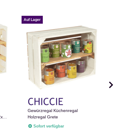
Auf Lager
Auf Lager
Holzbox zur
Herzkranz
Gewürzregal Küchenregal
Erinnerung
2x
Holzregal Grete
Sofort v
Sofort verfügbar