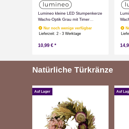
umpenkerze
Lumineo kleine LED Stumpenkerze
Lumi
mer
Wachs-Optik Grau mit Timer
Wach
nnen
Flammen Effect für Drinnen
Flam
fügbar
Nur noch wenige verfügbar
N
Warmweiß 11 cm hoch
Warm
e
Lieferzeit:
2 - 3 Werktage
Liefe
10,99 €
*
14,
Natürliche Türkränze
Auf Lager
Auf Lag