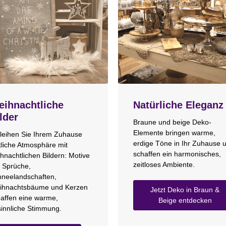
ihnachtliche
Natürliche Eleganz
lder
Braune und beige Deko-
Elemente bringen warme,
leihen Sie Ihrem Zuhause
erdige Töne in Ihr Zuhause 
tliche Atmosphäre mit
schaffen ein harmonisches,
hnachtlichen Bildern: Motive
zeitloses Ambiente.
 Sprüche,
neelandschaften,
ihnachtsbäume und Kerzen
Jetzt Deko in Braun &
affen eine warme,
Beige entdecken
innliche Stimmung.