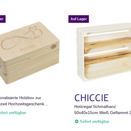
er
Auf Lager
onalisierte Holzbox zur
zeit Hochzeitsgeschenk
Holzregal Schmalhanz
henk Kiste
50x40x15cm Weiß Geflammt 
ofort verfügbar
Langes Regal
Sofort verfügbar