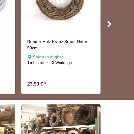
Runder Holz Kranz Braun Natur
50cm
Tannenzapf
Stück im B
Sofort verfügbar
Lieferzeit:
2 - 3 Werktage
Adventskr
Sofort v
Lieferzeit:
2
23,99 €
*
11,99 €
*