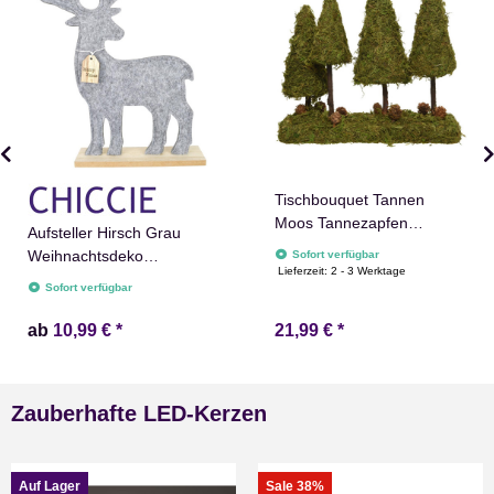
Tischbouquet Tannen
Moos Tannezapfen
Aufsteller Hirsch Grau
8x31x28cm
Weihnachtsdeko
Sofort verfügbar
Weihnachtsdeko
Lieferzeit:
2 - 3 Werktage
Dekofiguren
Sofort verfügbar
Weihnachtsfigur
ab
10,99 €
*
21,99 €
*
Zauberhafte LED-Kerzen
Auf Lager
Sale 38%