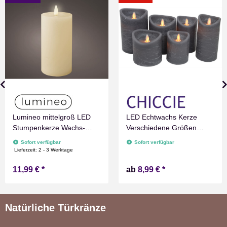
Lumineo mittelgroß LED
LED Echtwachs Kerze
Stumpenkerze Wachs-
Verschiedene Größen
Optik Weiß mit Timer
Grau Marmoriert
Sofort verfügbar
Sofort verfügbar
Flammen Effect für
Flammenlos mit
Lieferzeit:
2 - 3 Werktage
Drinnen Warmweiß 15 cm
Zeitschaltuhr Flacker
11,99 €
*
ab
8,99 €
*
hoch
Technik Timer Batterie
betrieben
Natürliche Türkränze