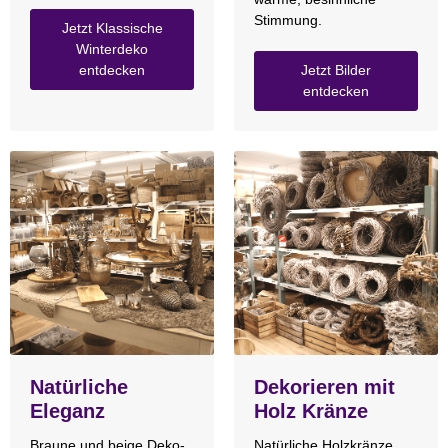
Stimmung.
Jetzt Klassische
Winterdeko
entdecken
Jetzt Bilder
entdecken
Natürliche
Dekorieren mit
Eleganz
Holz Kränze
Braune und beige Deko-
Natürliche Holzkränze