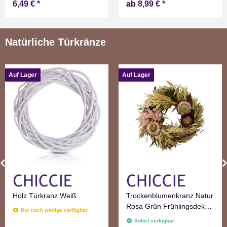
6,49 €
*
ab
8,99 €
*
Technik Timer Batterie
betrieben
Natürliche Türkränze
Auf Lager
Auf Lager
Holz Türkranz Weiß
Trockenblumenkranz Natur
Rosa Grün Frühlingsdeko
Nur noch wenige verfügbar
Blumen
Sofort verfügbar