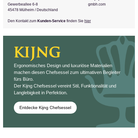
Gewerbeallee 6-8
gmbh.com
45478 Mülheim / Deutschland
Den Kontakt zum
Kunden-Service
finden Sie
hier
Ergonomisches Design und luxuriöse Materialien
machen diesen Chefsessel zum ultimativen Begleiter
fürs Büro.
Der Kijng Chefsessel vereint Stil, Funktionalität und
Langlebigkeit in Perfektion.
Entdecke Kijng Chefsessel