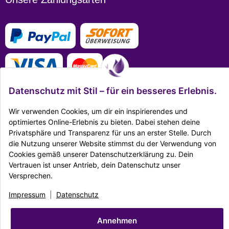
Datenschutz mit Stil – für ein besseres Erlebnis.
Wir verwenden Cookies, um dir ein inspirierendes und
optimiertes Online-Erlebnis zu bieten. Dabei stehen deine
Mehr Infos zu den Zahlungsarten
Privatsphäre und Transparenz für uns an erster Stelle. Durch
die Nutzung unserer Website stimmst du der Verwendung von
Ausgezeichnet Zertifiziert
Cookies gemäß unserer Datenschutzerklärung zu. Dein
Vertrauen ist unser Antrieb, dein Datenschutz unser
Twitter
Facebook
Reddit
EMail
Versprechen.
Impressum
|
Datenschutz
|
AGB
|
Widerrufsrecht
|
Sitemap
|
Karriere
|
Impressum
|
Datenschutz
Unternehmen
|
Batteriegesetz
© Copyright Dekostore.eu
Annehmen