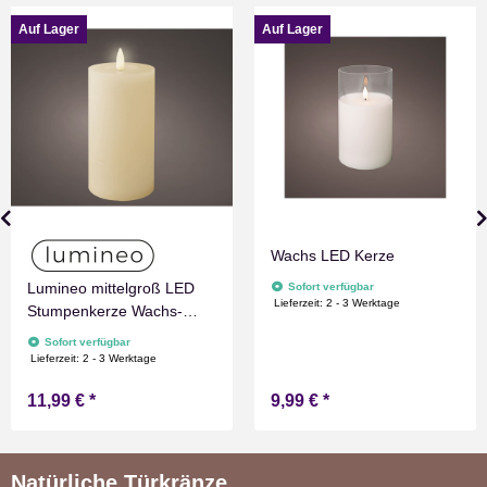
Auf Lager
Auf Lager
Wachs LED Kerze
Lumineo mittelgroß LED
Sofort verfügbar
Lieferzeit:
2 - 3 Werktage
Stumpenkerze Wachs-
Optik Weiß mit Timer
Sofort verfügbar
Flammen Effect für
Lieferzeit:
2 - 3 Werktage
Drinnen Warmweiß 15 cm
11,99 €
*
9,99 €
*
hoch
Natürliche Türkränze