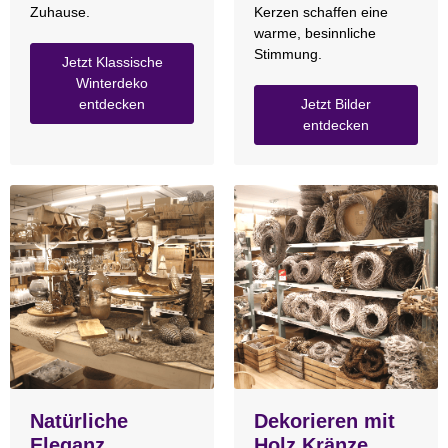
Zuhause.
Kerzen schaffen eine
warme, besinnliche
Stimmung.
Jetzt Klassische
Winterdeko
entdecken
Jetzt Bilder
entdecken
Natürliche
Dekorieren mit
Eleganz
Holz Kränze