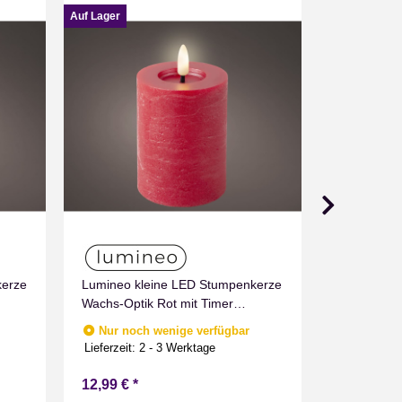
Auf Lager
Sale 38%
kerze
Lumineo kleine LED Stumpenkerze
LED Echtw
Wachs-Optik Rot mit Timer
Verschied
Flammen Effect für Drinnen
Marmoriert
Nur noch wenige verfügbar
Sofort v
Warmweiß 11 cm hoch
Zeitschaltu
Lieferzeit:
2 - 3 Werktage
Batterie be
12,99 €
*
ab
8,99 €