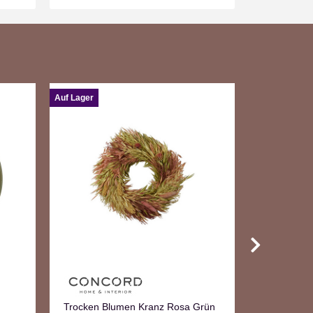
Auf Lager
Auf Lager
Trocken Blumen Kranz Rosa Grün
Holz Türkr