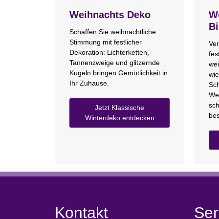
Weihnachts Deko
We
Bi
Schaffen Sie weihnachtliche
Stimmung mit festlicher
Ver
Dekoration: Lichterketten,
fes
Tannenzweige und glitzernde
wei
Kugeln bringen Gemütlichkeit in
wie
Ihr Zuhause.
Sch
We
sch
Jetzt Klassische
bes
Winterdeko entdecken
Kontakt
Ser