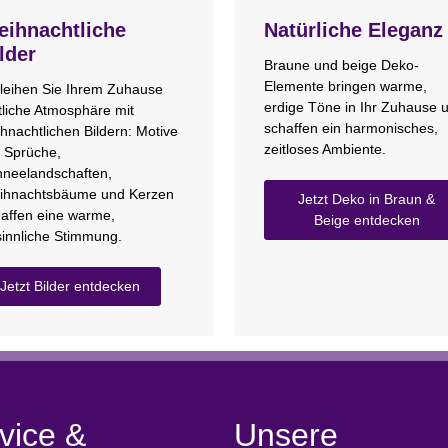
ihnachtliche
Natürliche Eleganz
lder
Braune und beige Deko-
Elemente bringen warme,
leihen Sie Ihrem Zuhause
erdige Töne in Ihr Zuhause 
tliche Atmosphäre mit
schaffen ein harmonisches,
hnachtlichen Bildern: Motive
zeitloses Ambiente.
 Sprüche,
neelandschaften,
ihnachtsbäume und Kerzen
Jetzt Deko in Braun &
affen eine warme,
Beige entdecken
innliche Stimmung.
Jetzt Bilder entdecken
vice &
Unsere