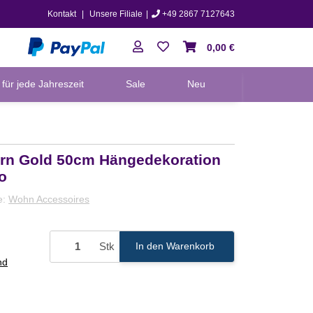
Kontakt
|
Unsere Filiale
|
+49 2867 7127643
0,00 €
für jede Jahreszeit
Sale
Neu
ern Gold 50cm Hängedekoration
o
e:
Wohn Accessoires
Stk
In den Warenkorb
nd