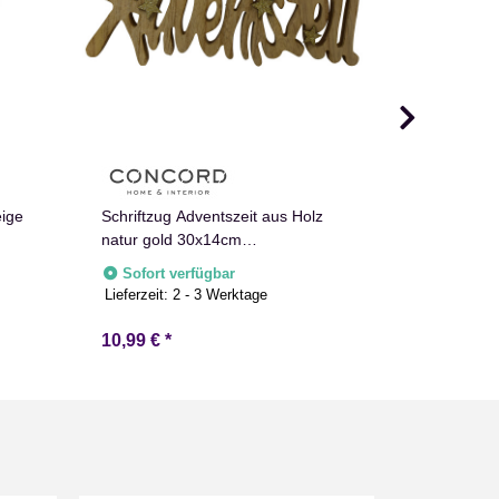
Adventsker
6cm Kerzen
eige
Schriftzug Adventszeit aus Holz
Adventskra
natur gold 30x14cm
Sofort v
Lieferzeit:
2
Weihnachtsdeko
Sofort verfügbar
Lieferzeit:
2 - 3 Werktage
10,99 €
*
3,99 €
*