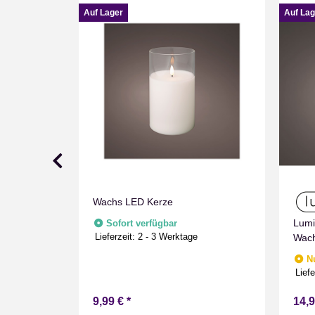
Auf Lager
Auf Lag
Wachs LED Kerze
Lumi
fügbar
Sofort verfügbar
e
Lieferzeit:
2 - 3 Werktage
Wach
Flam
N
Warm
Liefe
9,99 €
*
14,