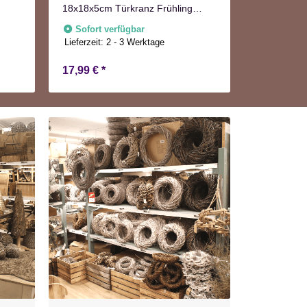
18x18x5cm Türkranz Frühling
Nur noc
Herbst
Sofort verfügbar
Lieferzeit:
2 - 3 Werktage
17,99 €
*
5,94 €
*