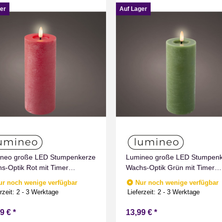
er
Auf Lager
neo große LED Stumpenkerze
Lumineo große LED Stumpen
s-Optik Rot mit Timer
Wachs-Optik Grün mit Timer
men Effect für Drinnen
Flammen Effect für Drinnen
ur noch wenige verfügbar
Nur noch wenige verfügbar
weiß 19 cm hoch
Warmweiß 19 cm hoch
rzeit:
2 - 3 Werktage
Lieferzeit:
2 - 3 Werktage
99 €
*
13,99 €
*