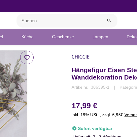
el
Küche
Geschenke
Lampen
Deko 
Hängefigur Eisen St
Wanddekoration Dek
Artikelnr.:
386395-1
Kategori
17,99 €
inkl. 19% USt. , zzgl. 6,95€
Versa
Sofort verfügbar
Lieferzeit:
2 - 3 Werktage