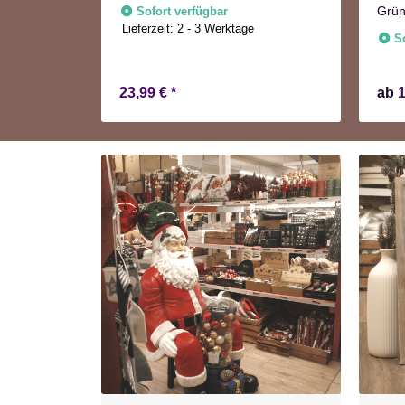
tion
Grün
Sofort verfügbar
Lieferzeit:
2 - 3 Werktage
S
23,99 €
*
ab