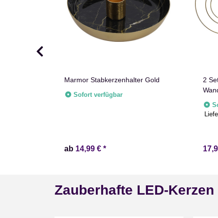
Marmor Stabkerzenhalter Gold
2 Se
Wand
l gold
Sofort verfügbar
zenhalter
S
Liefe
ab
14,99 €
*
17,
Zauberhafte LED-Kerzen